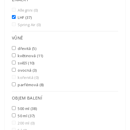
Allegrini
(0)
LHF
(37)
Spring Air
(0)
VŮNĚ
dřevitá
(5)
květinová
(11)
svěží
(10)
ovocná
(3)
kořenitá
(0)
parfémová
(8)
OBJEM BALENÍ
500 ml
(38)
50 ml
(37)
200 ml
(0)