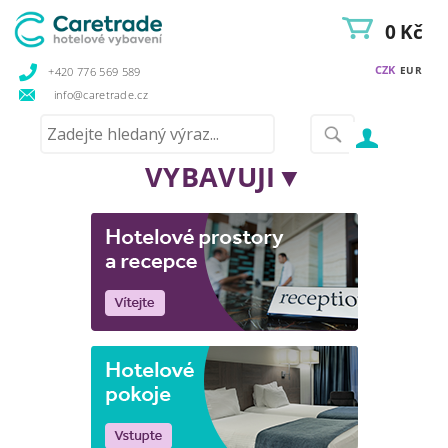
0 Kč
CZK
EUR
+420 776 569 589
info@caretrade.cz
VYBAVUJI