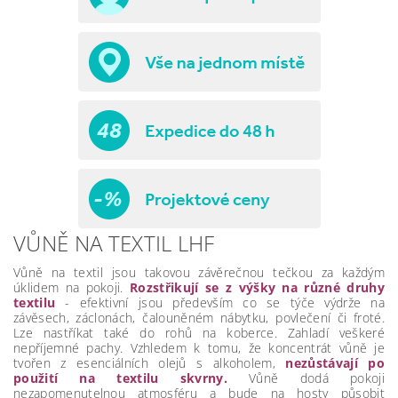
VŮNĚ NA TEXTIL LHF
Vůně na textil jsou takovou závěrečnou tečkou za každým
úklidem na pokoji.
Rozstřikují se z výšky na různé druhy
textilu
- efektivní jsou především co se týče výdrže na
závěsech, záclonách, čalouněném nábytku, povlečení či froté.
Lze nastříkat také do rohů na koberce. Zahladí veškeré
nepříjemné pachy. Vzhledem k tomu, že koncentrát vůně je
tvořen z esenciálních olejů s alkoholem,
nezůstávají po
použití na textilu skvrny.
Vůně dodá pokoji
nezapomenutelnou atmosféru a bude na hosty působit