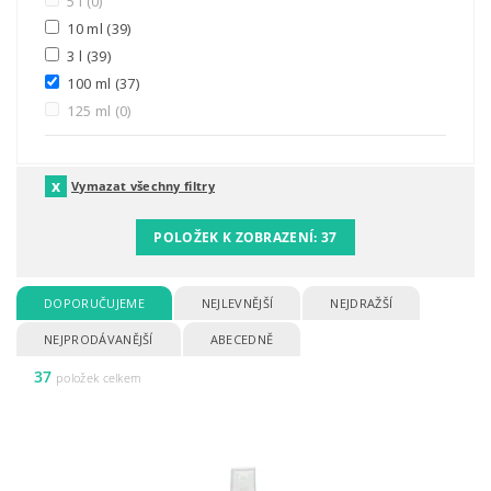
5 l
(0)
10 ml
(39)
3 l
(39)
100 ml
(37)
125 ml
(0)
Vymazat všechny filtry
POLOŽEK K ZOBRAZENÍ:
37
DOPORUČUJEME
NEJLEVNĚJŠÍ
NEJDRAŽŠÍ
NEJPRODÁVANĚJŠÍ
ABECEDNĚ
37
položek celkem