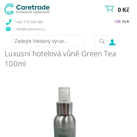
0 Kč
CZK
EUR
+420 776 569 589
info@caretrade.cz
Luxusní hotelová vůně Green Tea
100ml