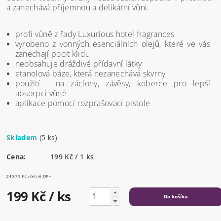
a zanechává příjemnou a delikátní vůni.
profi vůně z řady Luxurious hotel fragrances
vyrobeno z vonných esenciálních olejů, které ve vás
zanechají pocit klidu
neobsahuje dráždivé přídavní látky
etanolová báze, která nezanechává skvrny
použití - na záclony, závěsy, koberce pro lepší
absorpci vůně
aplikace pomocí rozprašovací pistole
Skladem
(5 ks)
Cena:
199 Kč / 1 ks
240,79 Kč včetně DPH
199 Kč
/ ks