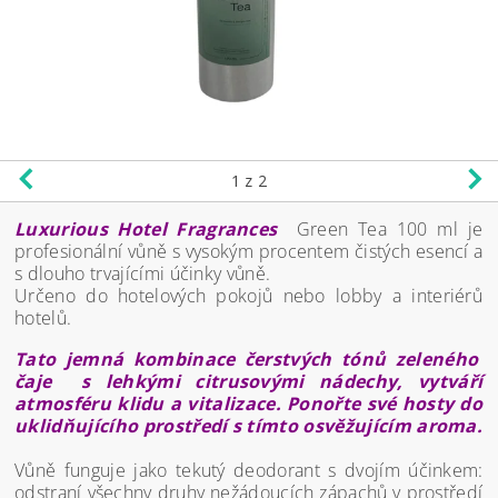
1
z 2
Luxurious Hotel Fragrances
Green Tea 100 ml je
profesionální vůně s vysokým procentem čistých esencí a
s dlouho trvajícími účinky vůně.
Určeno do hotelových pokojů nebo lobby a interiérů
hotelů.
Tato jemná kombinace čerstvých tónů zeleného
čaje s lehkými citrusovými nádechy, vytváří
atmosféru klidu a vitalizace. Ponořte své hosty do
uklidňujícího prostředí s tímto osvěžujícím aroma.
Vůně funguje jako tekutý deodorant s dvojím účinkem:
odstraní všechny druhy nežádoucích zápachů v prostředí