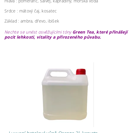
Hlava :
pomeranč, šalvěj, kapradiny, mořská voda
Srdce :
mátový čaj, kosatec
Základ :
ambra, dřevo, ibišek
Nechte se unést osvěžujícími tóny
Green Tea, které přinášejí
pocit lehkosti, vitality a přirozeného půvabu.