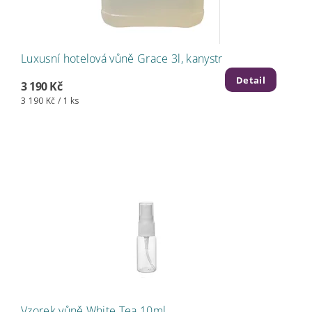
Luxusní hotelová vůně Grace 3l, kanystr
Detail
3 190 Kč
3 190 Kč / 1 ks
Vzorek vůně White Tea 10ml