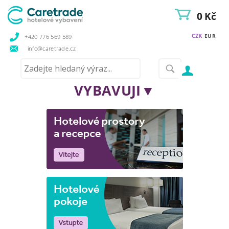
0 Kč
CZK
EUR
+420 776 569 589
info@caretrade.cz
VYBAVUJI