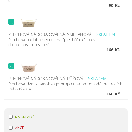
s...
90 Kč
2.
PLECHOVÁ NÁDOBA OVÁLNÁ, SMETANOVÁ
–
SKLADEM
Plechová nádoba neboli tzv. "plecháček" má v
domácnostech široké...
166 Kč
3.
PLECHOVÁ NÁDOBA OVÁLNÁ, RŮŽOVÁ
–
SKLADEM
Plechová dvoj - nádobka je propojená po obvodě, na bocích
má ouška. V...
166 Kč
NA SKLADĚ
AKCE