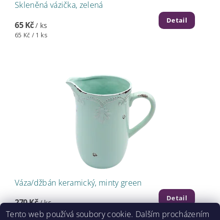
Skleněná vázička, zelená
Detail
65 Kč
/ ks
65 Kč / 1 ks
Váza/džbán keramický, minty green
Detail
270 Kč
/ ks
Tento web používá soubory cookie. Dalším procházením