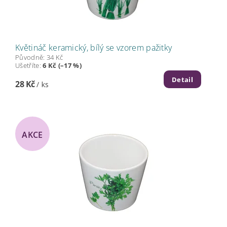
Květináč keramický, bílý se vzorem pažitky
Původně:
34 Kč
Ušetříte
:
6 Kč (–17 %)
Detail
28 Kč
/ ks
AKCE