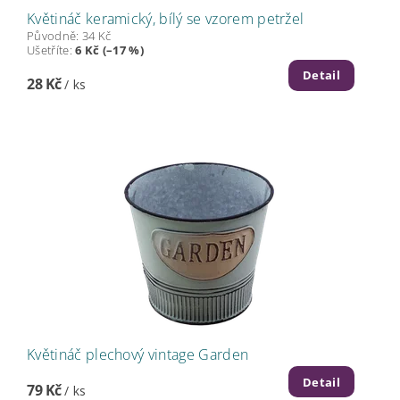
Květináč keramický, bílý se vzorem petržel
Původně:
34 Kč
Ušetříte
:
6 Kč (–17 %)
Detail
28 Kč
/ ks
Květináč plechový vintage Garden
Detail
79 Kč
/ ks