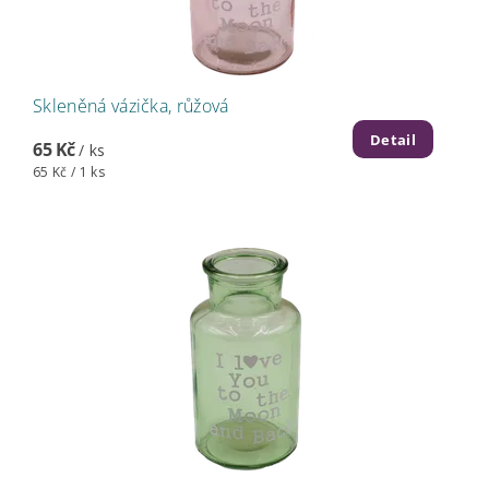
Skleněná vázička, růžová
Detail
65 Kč
/ ks
65 Kč / 1 ks