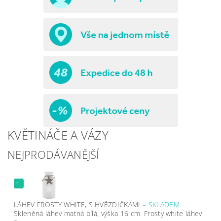
KVĚTINÁČE A VÁZY
NEJPRODÁVANĚJŠÍ
1.
LÁHEV FROSTY WHITE, S HVĚZDIČKAMI
–
SKLADEM
Skleněná láhev matná bílá, výška 16 cm. Frosty white láhev