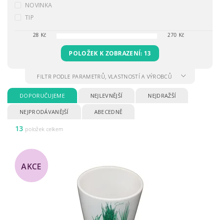
NOVINKA
TIP
28
Kč
270
Kč
POLOŽEK K ZOBRAZENÍ:
13
FILTR PODLE PARAMETRŮ, VLASTNOSTÍ A VÝROBCŮ
DOPORUČUJEME
NEJLEVNĚJŠÍ
NEJDRAŽŠÍ
NEJPRODÁVANĚJŠÍ
ABECEDNĚ
13
položek celkem
AKCE