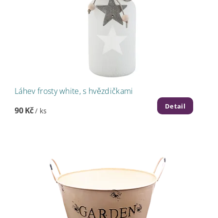
Láhev frosty white, s hvězdičkami
Detail
90 Kč
/ ks