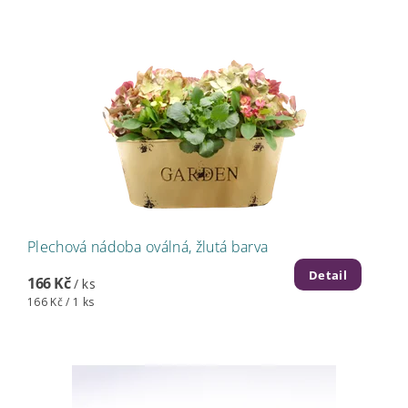
Plechová nádoba oválná, žlutá barva
Detail
166 Kč
/ ks
166 Kč / 1 ks