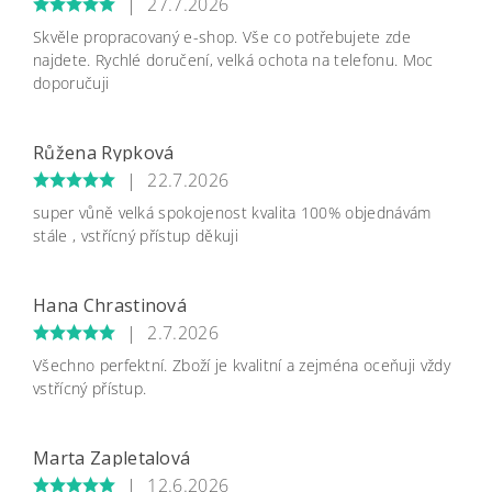
|
27.7.2026
Skvěle propracovaný e-shop. Vše co potřebujete zde
najdete. Rychlé doručení, velká ochota na telefonu. Moc
doporučuji
Růžena Rypková
Vložením hodnocení souhlasíte s
podmínkami
|
22.7.2026
ochrany osobních údajů
super vůně velká spokojenost kvalita 100% objednávám
stále , vstřícný přístup děkuji
Hana Chrastinová
|
2.7.2026
Všechno perfektní. Zboží je kvalitní a zejména oceňuji vždy
vstřícný přístup.
Marta Zapletalová
|
12.6.2026