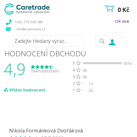
0 Kč
CZK
EUR
+420 776 569 589
info@caretrade.cz
HODNOCENÍ OBCHODU
4,9
5
161x
4
0x
164 hodnocení
3
0x
2
1x
Přidat hodnocení
1
2x
Nikola Formánková Dvořáková