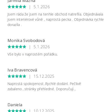
Jarmila Mazná
|
5.1.2026
Jsem ráda že jsem na tenhle obchod natrefila. Objednávala
jsem interiérové vůně , naprostá pecka . Objednávka rychle
dorazila .
Monika Svobodová
|
5.1.2026
Vše bylo v naprostém pořádku.
Iva Bravencová
|
15.12.2025
Naprostá spokojenost..Rychlé dodání. Pečlivě
zabaleno...stránky přehledné. Doporučuji...
Daniela
|
10.12.2025