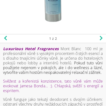
1
z 2
Luxurious Hotel Fragrances
Mont Blanc 100 ml je
profesionální vůně s vysokým procentem čistých esencí a
s dlouho trvajícími účinky vůně. Je určena do hotelových
pokojů nebo lobby a interiérů hotelů.
Pokud tuto vůni
použijete nejenom v pokojích, ale i do wellness a lázní,
vytvoříte vašim hostům neopakovatelný relaxační zážitek.
Svěžest a kořenistá konzistence, tato vůně vám může
evokovat Jamesa Bonda... :). Chlapská, svěžíí s energíí a
espritem.
Vůně funguje jako tekutý deodorant s dvojím účinkem:
odstraní všechny druhy nežádoucích zápachů v prostředí