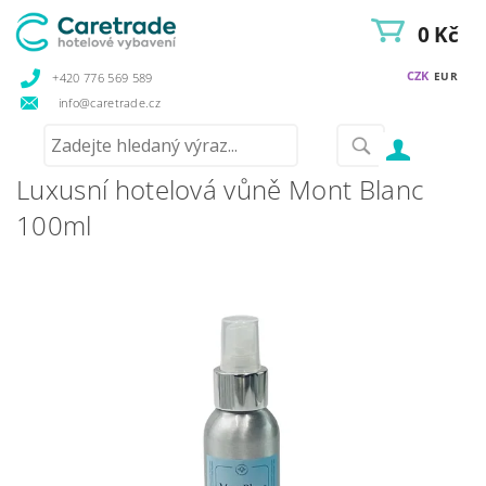
0 Kč
CZK
EUR
+420 776 569 589
info@caretrade.cz
Luxusní hotelová vůně Mont Blanc
100ml