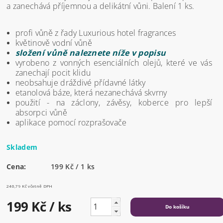
a zanechává příjemnou a delikátní vůni. Balení 1 ks.
profi vůně z řady Luxurious hotel fragrances
květinově vodní vůně
složení vůně naleznete níže v popisu
vyrobeno z vonných esenciálních olejů, které ve vás
zanechají pocit klidu
neobsahuje dráždivé přídavné látky
etanolová báze, která nezanechává skvrny
použití - na záclony, závěsy, koberce pro lepší
absorpci vůně
aplikace pomocí rozprašovače
Skladem
Cena:
199 Kč / 1 ks
240,79 Kč včetně DPH
199 Kč
/ ks