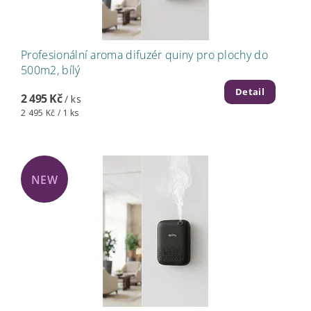
Profesionální aroma difuzér quiny pro plochy do
500m2, bílý
Detail
2 495 Kč
/ ks
2 495 Kč / 1 ks
NEW