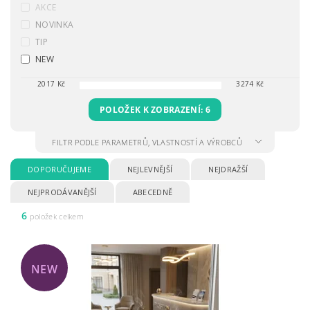
AKCE
NOVINKA
TIP
NEW
2017
Kč
3274
Kč
POLOŽEK K ZOBRAZENÍ:
6
FILTR PODLE PARAMETRŮ, VLASTNOSTÍ A VÝROBCŮ
DOPORUČUJEME
NEJLEVNĚJŠÍ
NEJDRAŽŠÍ
NEJPRODÁVANĚJŠÍ
ABECEDNĚ
6
položek celkem
NEW