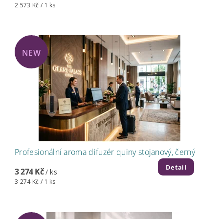
2 573 Kč / 1 ks
NEW
Profesionální aroma difuzér quiny stojanový, černý
Detail
3 274 Kč
/ ks
3 274 Kč / 1 ks