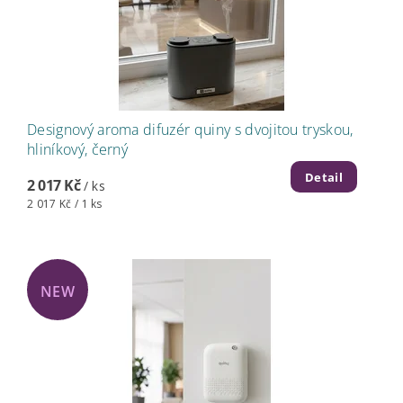
Designový aroma difuzér quiny s dvojitou tryskou,
hliníkový, černý
Detail
2 017 Kč
/ ks
2 017 Kč / 1 ks
NEW