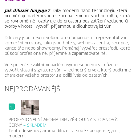
Jak difuzér funguje ?
Díky moderní nano-technologií, která
přeměňuje parfémovou esenci na jemnou, suchou mlhu, která
se rovnoměrně rozptyluje do prostoru bez zatížení vzduchu či
tvorby vlhkosti, vytvoří příjemnou a dlouhotrvající vůni.
Difuzéry jsou ideální volbou pro domácnosti i reprezentativní
komerční prostory, jako jsou hotely, wellness centra, recepce,
kanceláře nebo showroomy. Pomáhají vytvářet prostředí, které
působí profesionálně, příjemně a zapamatovatelně.
Ve spojení s kvalitními parfémovými esencemi si můžete
vytvořit vlastní signature vůni – jedinečný prvek, který podtrhne
charakter vašeho prostoru a odliší vás od ostatních.
NEJPRODÁVANĚJŠÍ
1.
PROFESIONÁLNÍ AROMA DIFUZÉR QUINY STOJANOVÝ,
ČERNÝ
–
SKLADEM
Tento designový aroma difuzér v sobě spojuje eleganci,
moderní...