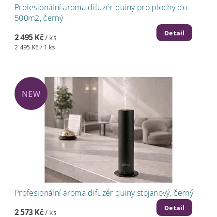
Profesionální aroma difuzér quiny pro plochy do
500m2, černý
Detail
2 495 Kč
/ ks
2 495 Kč / 1 ks
NEW
Profesionální aroma difuzér quiny stojanový, černý
Detail
2 573 Kč
/ ks