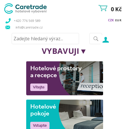
0 Kč
CZK
EUR
+420 776 569 589
info@caretrade.cz
VYBAVUJI