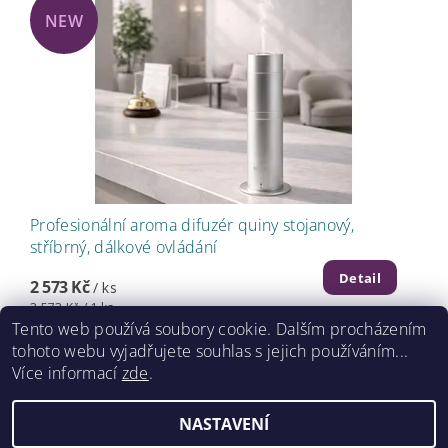
NEW
Profesionální aroma difuzér quiny stojanový,
stříbrný, dálkové ovládání
Detail
2 573 Kč
/ ks
2 573 Kč / 1 ks
Tento web používá soubory cookie. Dalším procházením
tohoto webu vyjadřujete souhlas s jejich používáním...
Více informací
zde
.
2026 ©
www.caretrade.cz
, všechna práva vyhrazena
NASTAVENÍ
Kódování
prostřednictvím
Shoptet