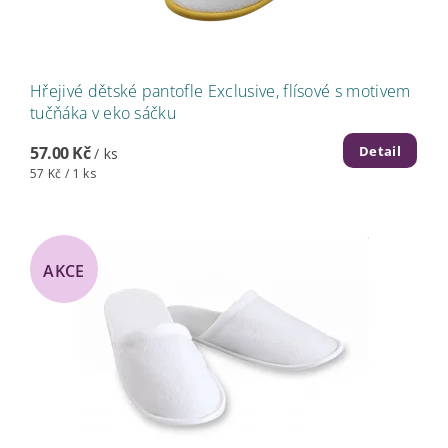
Hřejivé dětské pantofle Exclusive, flísové s motivem
tučňáka v eko sáčku
Detail
57.00 Kč
/ ks
57 Kč / 1 ks
AKCE