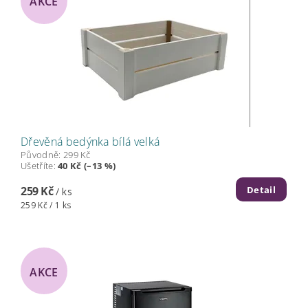
AKCE
Dřevěná bedýnka bílá velká
Původně:
299 Kč
Ušetříte
:
40 Kč (–13 %)
Detail
259 Kč
/ ks
259 Kč / 1 ks
AKCE