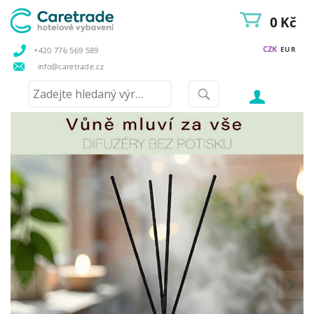
0 Kč
CZK
EUR
+420 776 569 589
info@caretrade.cz