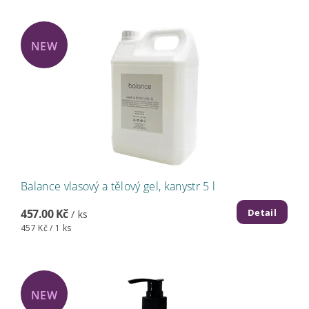
NEW
Balance vlasový a tělový gel, kanystr 5 l
Detail
457.00 Kč
/ ks
457 Kč / 1 ks
NEW