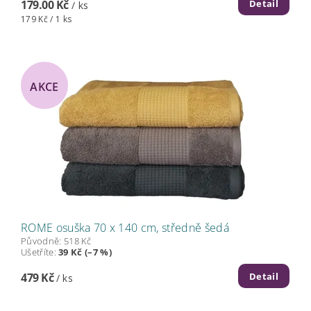
Detail
179.00 Kč
/ ks
179 Kč / 1 ks
AKCE
ROME osuška 70 x 140 cm, středně šedá
Původně:
518 Kč
Ušetříte
:
39 Kč (–7 %)
Detail
479 Kč
/ ks