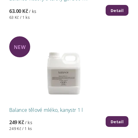
Detail
63.00 Kč
/ ks
63 Kč / 1 ks
NEW
Balance tělové mléko, kanystr 1 l
Detail
249 Kč
/ ks
249 Kč / 1 ks