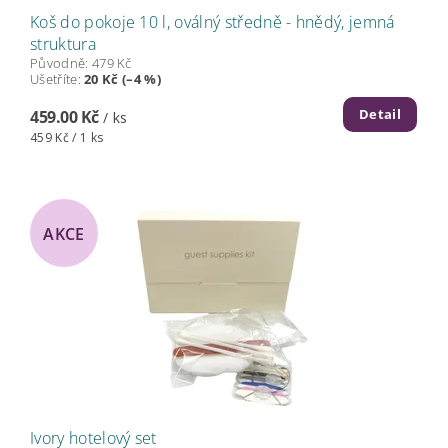
Koš do pokoje 10 l, oválný středně - hnědý, jemná
struktura
Původně:
479 Kč
Ušetříte
:
20 Kč (–4 %)
Detail
459.00 Kč
/ ks
459 Kč / 1 ks
AKCE
Ivory hotelový set