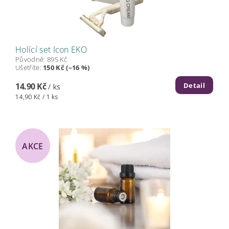
Holící set Icon EKO
Původně:
895 Kč
Ušetříte
:
150 Kč (–16 %)
Detail
14.90 Kč
/ ks
14,90 Kč / 1 ks
AKCE