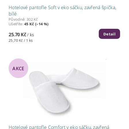
Hotelové pantofle Soft v eko sáčku, zavřená špička,
bílé
Původně:
302 Kč
Ušetříte
:
45 Kč (–14 %)
Detail
25.70 Kč
/ ks
25,70 Kč / 1 ks
AKCE
Hotelové pantofle Comfort v eko sáčku, zavřená