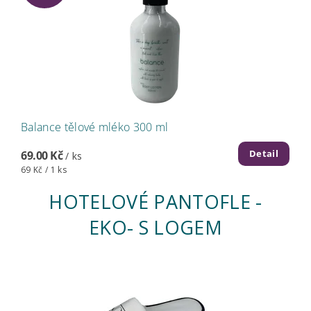
Balance tělové mléko 300 ml
Detail
69.00 Kč
/ ks
69 Kč / 1 ks
HOTELOVÉ PANTOFLE -
EKO- S LOGEM