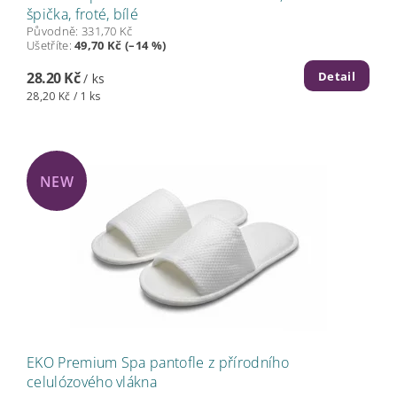
špička, froté, bílé
Původně:
331,70 Kč
Ušetříte
:
49,70 Kč (–14 %)
Detail
28.20 Kč
/ ks
28,20 Kč / 1 ks
NEW
EKO Premium Spa pantofle z přírodního
celulózového vlákna