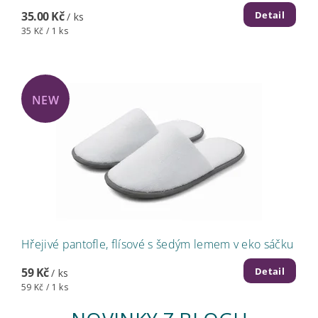
Detail
35.00 Kč
/ ks
35 Kč / 1 ks
NEW
Hřejivé pantofle, flísové s šedým lemem v eko sáčku
Detail
59 Kč
/ ks
59 Kč / 1 ks