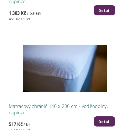
napínací
Detail
1 383 Kč
/ balení
461 Kč / 1 ks
Matracový chránič 140 x 200 cm - voděodolný,
napínací
Detail
517 Kč
/ ks