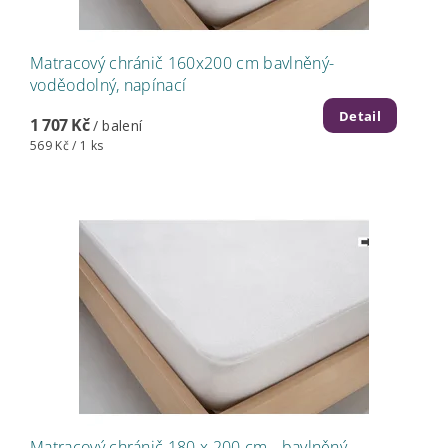
Matracový chránič 160x200 cm bavlněný-
voděodolný, napínací
Detail
1 707 Kč
/ balení
569 Kč / 1 ks
Matracový chránič 180 x 200 cm - bavlněný-