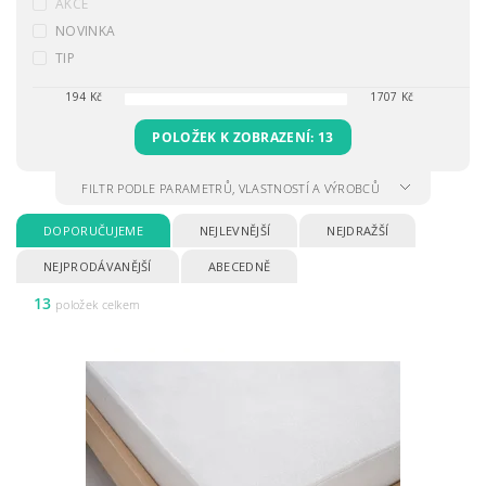
AKCE
NOVINKA
TIP
194
Kč
1707
Kč
POLOŽEK K ZOBRAZENÍ:
13
FILTR PODLE PARAMETRŮ, VLASTNOSTÍ A VÝROBCŮ
DOPORUČUJEME
NEJLEVNĚJŠÍ
NEJDRAŽŠÍ
NEJPRODÁVANĚJŠÍ
ABECEDNĚ
13
položek celkem