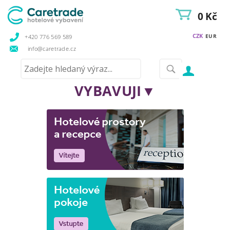
0 Kč
CZK
EUR
+420 776 569 589
info@caretrade.cz
VYBAVUJI