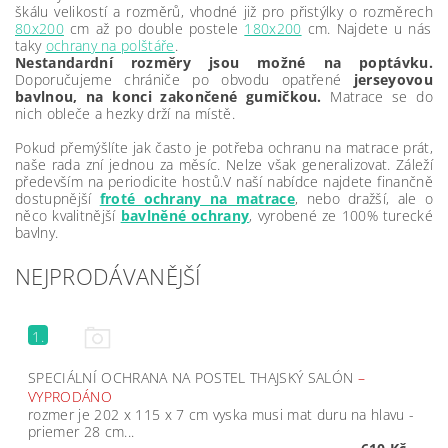
škálu velikostí a rozměrů, vhodné již pro přistýlky o rozměrech
80x200
cm až po double postele
180x200
cm. Najdete u nás
taky
ochrany na polštáře
.
Nestandardní rozměry jsou možné na poptávku.
Doporučujeme chrániče po obvodu opatřené
jerseyovou
bavlnou, na konci zakončené gumičkou.
Matrace se do
nich obleče a hezky drží na místě.
Pokud přemýšlíte jak často je potřeba ochranu na matrace prát,
naše rada zní jednou za měsíc. Nelze však generalizovat. Záleží
především na periodicite hostů.V naší nabídce najdete finančně
dostupnější
froté ochrany na matrace
, nebo dražší, ale o
něco kvalitnější
bavlněné ochrany
, vyrobené ze 100% turecké
bavlny.
NEJPRODÁVANĚJŠÍ
1.
SPECIÁLNÍ OCHRANA NA POSTEL THAJSKÝ SALÓN
–
VYPRODÁNO
rozmer je 202 x 115 x 7 cm vyska musi mat duru na hlavu -
priemer 28 cm...