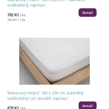
voděodolný, napínací
Detail
782 Kč
/ ks
782 Kč / 1 ks
Matracový chránič 180 x 200 cm -bavlněný
voděodolný i po obvodě, napínací
Detail
879 Kč
/ ks