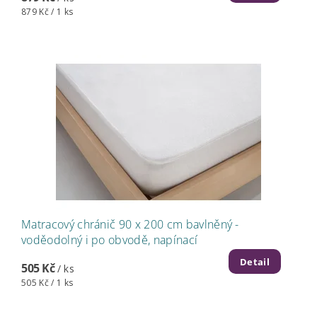
879 Kč / 1 ks
Matracový chránič 90 x 200 cm bavlněný -
voděodolný i po obvodě, napínací
Detail
505 Kč
/ ks
505 Kč / 1 ks