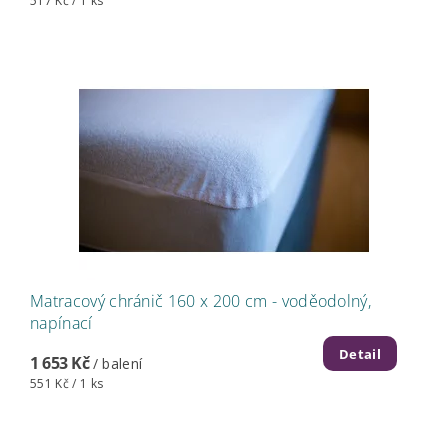
517 Kč / 1 ks
Matracový chránič 160 x 200 cm - voděodolný,
napínací
Detail
1 653 Kč
/ balení
551 Kč / 1 ks