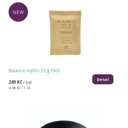
NEW
Balance mýdlo 20 g EKO
Detail
249 Kč
/ bal.
4,98 Kč / 1 ks