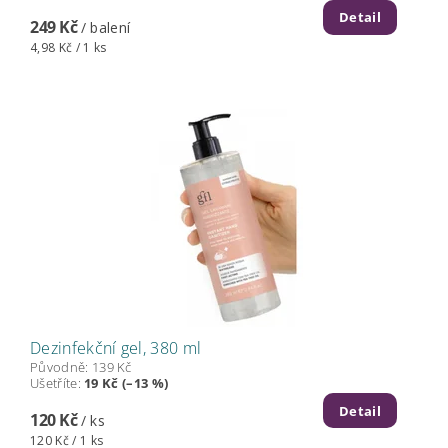
Detail
249 Kč
/ balení
4,98 Kč / 1 ks
Dezinfekční gel, 380 ml
Původně:
139 Kč
Ušetříte
:
19 Kč (–13 %)
Detail
120 Kč
/ ks
120 Kč / 1 ks