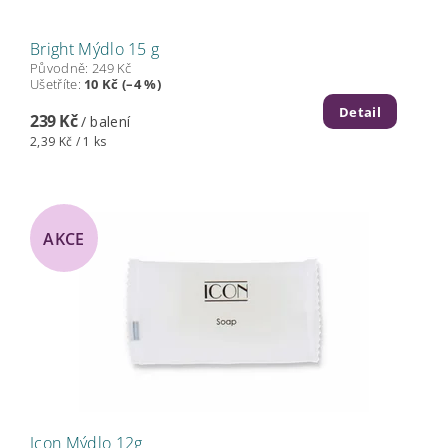
Bright Mýdlo 15 g
Původně:
249 Kč
Ušetříte
:
10 Kč (–4 %)
Detail
239 Kč
/ balení
2,39 Kč / 1 ks
AKCE
Icon Mýdlo 12g