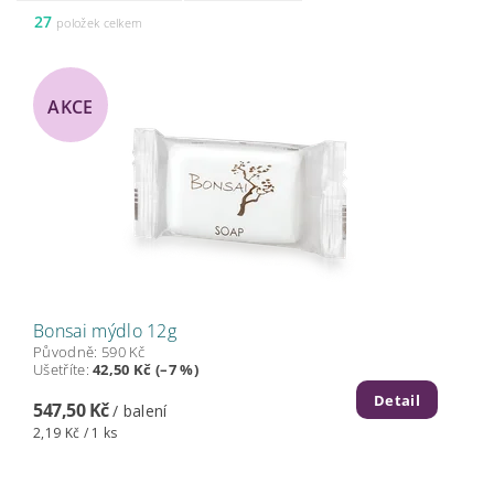
27
položek celkem
AKCE
Bonsai mýdlo 12g
Původně:
590 Kč
Ušetříte
:
42,50 Kč (–7 %)
Detail
547,50 Kč
/ balení
2,19 Kč / 1 ks