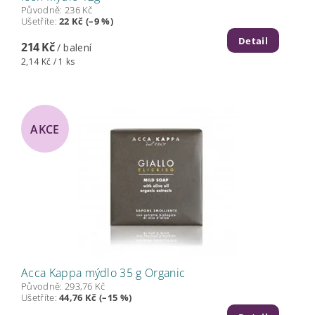
Původně:
236 Kč
Ušetříte
:
22 Kč (–9 %)
Detail
214 Kč
/ balení
2,14 Kč / 1 ks
AKCE
Acca Kappa mýdlo 35 g Organic
Původně:
293,76 Kč
Ušetříte
:
44,76 Kč (–15 %)