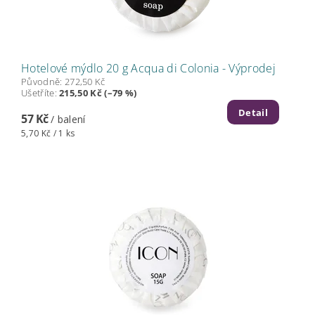
Hotelové mýdlo 20 g Acqua di Colonia - Výprodej
Původně:
272,50 Kč
Ušetříte
:
215,50 Kč (–79 %)
Detail
57 Kč
/ balení
5,70 Kč / 1 ks