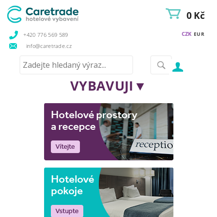
0 Kč
CZK
EUR
+420 776 569 589
info@caretrade.cz
VYBAVUJI