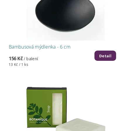
Bambusová mýdlenka - 6 cm
Detail
156 Kč
/ balení
13 Kč / 1 ks