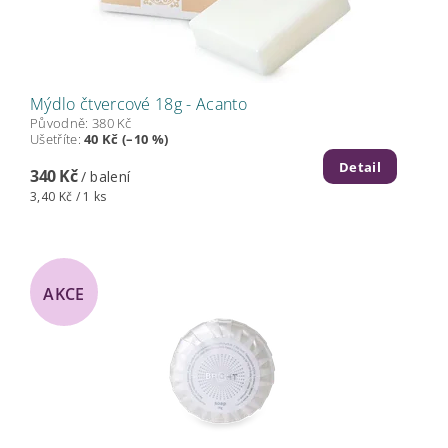
Mýdlo čtvercové 18g - Acanto
Původně:
380 Kč
Ušetříte
:
40 Kč (–10 %)
Detail
340 Kč
/ balení
3,40 Kč / 1 ks
AKCE