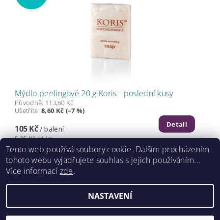
Mýdlo peelingové 20 g Koris - poslední kusy
Původně:
113,60 Kč
Ušetříte
:
8,60 Kč (–7 %)
Detail
105 Kč
/ balení
5,25 Kč / 1 ks
Tento web používá soubory cookie. Dalším procházením
tohoto webu vyjadřujete souhlas s jejich používáním...
Více informací
zde
.
2026 ©
www.caretrade.cz
, všechna práva vyhrazena
NASTAVENÍ
Kódování
prostřednictvím
Shoptet