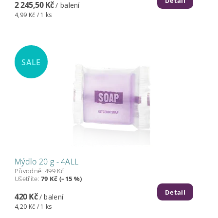
Detail
2 245,50 Kč
/ balení
4,99 Kč / 1 ks
SALE
Mýdlo 20 g - 4ALL
Původně:
499 Kč
Ušetříte
:
79 Kč (–15 %)
Detail
420 Kč
/ balení
4,20 Kč / 1 ks