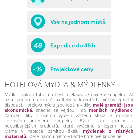
HOTELOVÁ MÝDLA & MÝDLENKY
Mýdlo - základ toho, co host očekává, že najde v koupelně. Ať
už jej použije na ruce či na fleky na kalhotách, měl by jej mít k
dispozici. Hotelová mýdla jsou ideální - díky
malé gramáži jsou
ekonomická
, snadno se vejdou i do
menších mýdlenek
.
Zároveň díky širokému výběru vzhledu slouží k doladění
celkového interiéru koupelny. Bývají také jedním z
neoblíbenějších produktů, které vyrábíme s logem hotelu.
Máme v nabídce barvitou škálu
mýdlenek z různých
materiálů
, které najdou místo v každé hotelové koupelně.