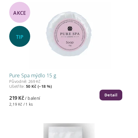
AKCE
TIP
Pure Spa mýdlo 15 g
Původně:
269 Kč
Ušetříte
:
50 Kč (–18 %)
Detail
219 Kč
/ balení
2,19 Kč / 1 ks