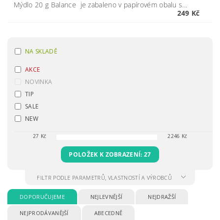
Mýdlo 20 g Balance je zabaleno v papírovém obalu s...
249 Kč
NA SKLADĚ
AKCE
NOVINKA
TIP
SALE
NEW
27
Kč
2246
Kč
POLOŽEK K ZOBRAZENÍ:
27
FILTR PODLE PARAMETRŮ, VLASTNOSTÍ A VÝROBCŮ
DOPORUČUJEME
NEJLEVNĚJŠÍ
NEJDRAŽŠÍ
NEJPRODÁVANĚJŠÍ
ABECEDNĚ