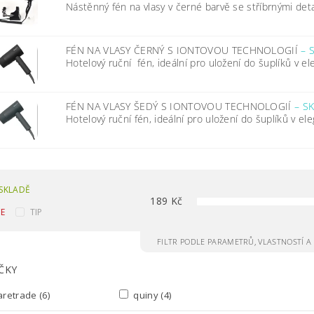
Nástěnný fén na vlasy v černé barvě se stříbrnými detai
FÉN NA VLASY ČERNÝ S IONTOVOU TECHNOLOGIÍ
–
Hotelový ruční fén, ideální pro uložení do šuplíků v el
FÉN NA VLASY ŠEDÝ S IONTOVOU TECHNOLOGIÍ
–
S
Hotelový ruční fén, ideální pro uložení do šuplíků v ele
SKLADĚ
189
Kč
CE
TIP
FILTR PODLE PARAMETRŮ, VLASTNOSTÍ 
ČKY
aretrade
(6)
quiny
(4)