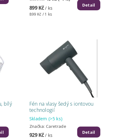
Detail
899 Kč
/ ks
899 Kč / 1 ks
, bílý
Fén na vlasy šedý s iontovou
technologií
Skladem
(>5 ks)
Značka:
Caretrade
il
Detail
929 Kč
/ ks