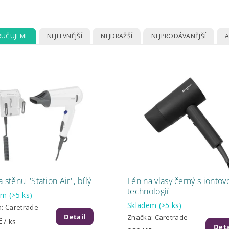
UČUJEME
NEJLEVNĚJŠÍ
NEJDRAŽŠÍ
NEJPRODÁVANĚJŠÍ
A
 stěnu ''Station Air'', bílý
Fén na vlasy černý s iontov
technologií
dem
(>5 ks)
Skladem
(>5 ks)
a:
Caretrade
Detail
Značka:
Caretrade
č
/ ks
Deta