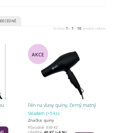
BECEDNĚ
1
1
10
Stránka
z
-
položek celkem
AKCE
ou
Fén na vlasy quiny, černý matný
Skladem
(>5 ks)
Značka:
quiny
Původně:
939 Kč
il
Ušetříte
:
40 Kč (–4 %)