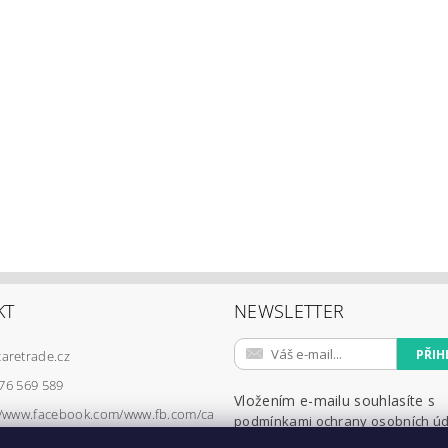
KT
NEWSLETTER
caretrade.cz
76 569 589
Vložením e-mailu souhlasíte s
//www.facebook.com/www.fb.com/ca
podmínkami ochrany osobních ú
e.eu