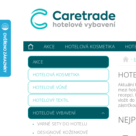
AKCE
HOTELOVÁ KOSMETIKA
HOT
VYBAVUJI ...
KONTAKTY
O NÁS
HODN
AKCE
HOTE
HOTELOVÁ KOSMETIKA
Aktuální 
HOTELOVÉ VŮNĚ
mezi hot
recepci.
HOTELOVÝ TEXTIL
vložit d
zástrčko
HOTELOVÉ VYBAVENÍ
NEJ
VARNÉ SETY DO HOTELU
DESIGNOVÉ KOŽENKOVÉ