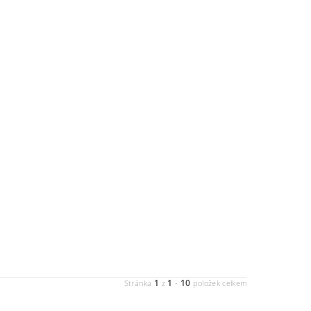
1
1
10
Stránka
z
-
položek celkem