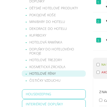
DOPLŇKY
1.
DĚTSKÉ HOTELOVÉ PRODUKTY
POKOJOVÉ KOŠE
2.
MINIBARY DO HOTELU
DEKORACE DO HOTELU
KUFRBOXY
3.
HOTELOVÁ RAMÍNKA
DOPLŇKY DO HOTELOVÉHO
POKOJE
HOTELOVÉ TREZORY
NA 
KOSMETICKÁ ZRCADLA
AK
HOTELOVÉ FÉNY
ČISTIČKY VZDUCHU
ZNA
HOUSEKEEPING
C
INTERIÉROVÉ DOPLŇKY