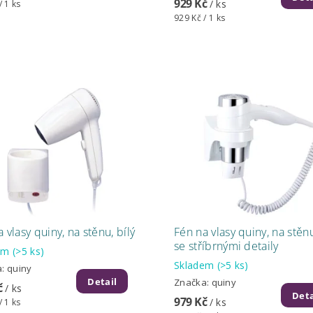
929 Kč
/ ks
/ 1 ks
929 Kč / 1 ks
 vlasy quiny, na stěnu, bílý
Fén na vlasy quiny, na stěnu
se stříbrnými detaily
dem
(>5 ks)
Skladem
(>5 ks)
a:
quiny
Detail
Značka:
quiny
č
/ ks
Deta
979 Kč
/ ks
/ 1 ks