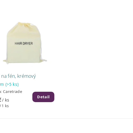
 na fén, krémový
dem
(>5 ks)
a:
Caretrade
Detail
č
/ ks
/ 1 ks