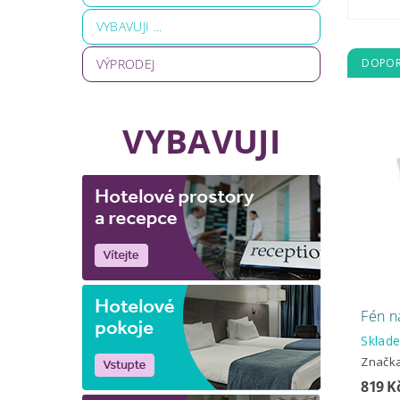
VYBAVUJI ...
VÝPRODEJ
DOPOR
VYBAVUJI
Fén na
Skla
Značk
819 K