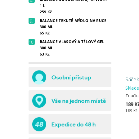
1 L
259 Kč
BALANCE TEKUTÉ MÝDLO NA RUCE
300 ML
65 Kč
BALANCE VLASOVÝ A TĚLOVÝ GEL
300 ML
63 Kč
Sáček
Skla
Značk
189 K
189 Kč 