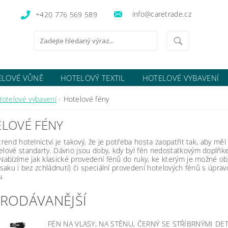
info@caretrade.cz
+420 776 569 589
ELOVÉ VŮNĚ
HOTELOVÝ TEXTIL
HOTELOVÉ VYBAVENÍ
OCENÍ OBCHODU
Hotelové vybavení
Hotelové fény
LOVÉ FÉNY
trend hotelnictví je takový, že je potřeba hosta zaopatřit tak, aby měl
elové standarty. Dávno jsou doby, kdy byl fén nedostatkovým doplňke
 Nabízíme jak klasické provedení fénů do ruky, ke kterým je možné o
o saku i bez zchládnutí) či speciální provedení hotelových fénů s úp
u.
PRODÁVANĚJŠÍ
FÉN NA VLASY, NA STĚNU, ČERNÝ SE STŘÍBRNÝMI DE