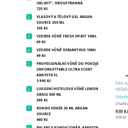
UKLIDIT", OBOUSTRANNÁ
725 Kč
VLASOVÝ A TĚLOVÝ GEL ARGAN
SOURCE 350 ML
105 Kč
VZOREK VŮNĚ FRESH SPIRIT 10ML
69 Kč
VZOREK VŮNĚ OSMANTHUS 10ML
49 Kč
PROFESIONÁLNÍ VŮNĚ DO POKOJE
UNFORGETTABLE ULTRA SCENT
KANYSTR 5L
3 990 Kč
Fén na
sklád
LUXUSNÍ HOTELOVÁ VŮNĚ LEMON
GRASS 500 ML
Skla
599 Kč
Značk
KONDICIONÉR 30 ML ARGAN
939 K
SOURCE
939 Kč 
460 Kč
BALANCE KONDICIONÉR, KANYSTR