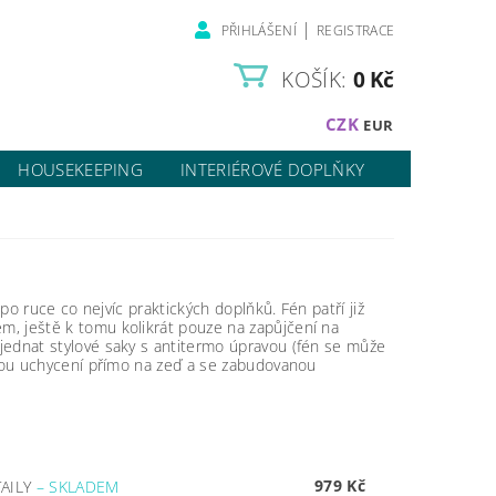
|
PŘIHLÁŠENÍ
REGISTRACE
KOŠÍK:
0 Kč
CZK
EUR
HOUSEKEEPING
INTERIÉROVÉ DOPLŇKY
 po ruce co nejvíc praktických doplňků. Fén patří již
m, ještě k tomu kolikrát pouze na zapůjčení na
bjednat stylové saky s antitermo úpravou (fén se může
ravou uchycení přímo na zeď a se zabudovanou
979 Kč
TAILY
–
SKLADEM