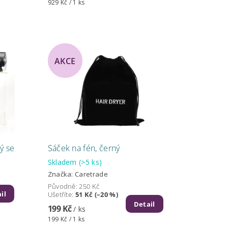
929 Kč / 1 ks
AKCE
ý se
Sáček na fén, černý
Skladem
(>5 ks)
Značka:
Caretrade
Původně:
250 Kč
il
Ušetříte
:
51 Kč (–20 %)
Detail
199 Kč
/ ks
199 Kč / 1 ks