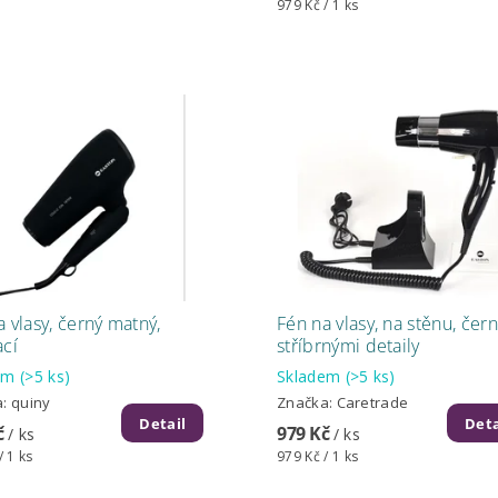
979 Kč / 1 ks
 vlasy, černý matný,
Fén na vlasy, na stěnu, čern
ací
stříbrnými detaily
dem
(>5 ks)
Skladem
(>5 ks)
a:
quiny
Značka:
Caretrade
Detail
Deta
č
979 Kč
/ ks
/ ks
/ 1 ks
979 Kč / 1 ks