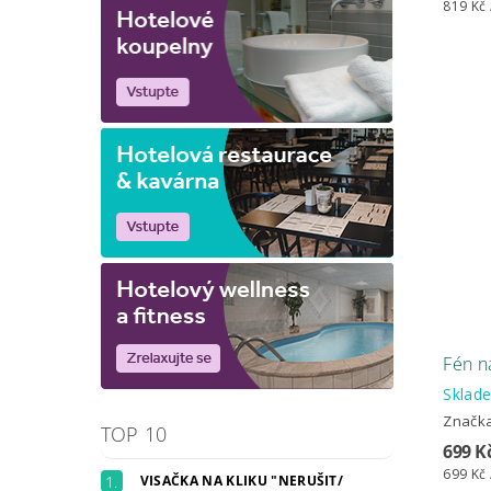
819 Kč 
Fén na
Skla
Značk
TOP 10
699 K
699 Kč 
VISAČKA NA KLIKU "NERUŠIT/