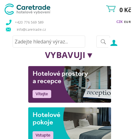
0 Kč
CZK
EUR
+420 776 569 589
info@caretrade.cz
VYBAVUJI