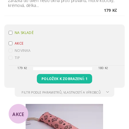
Zarážka do dveří nebo okna proti průvanu, motiv kočičky,
krémová, délka...
179 Kč
NA SKLADĚ
AKCE
NOVINKA
TIP
179
Kč
180
Kč
POLOŽEK K ZOBRAZENÍ:
1
FILTR PODLE PARAMETRŮ, VLASTNOSTÍ A VÝROBCŮ
AKCE