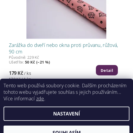
Zarážka do dveří nebo okna proti průvanu, růžová,
90 cm
Původně:
229 Kč
Ušetříte
:
50 Kč (–21 %)
Detail
179 Kč
/ ks
179 Kč / 1 ks
Tento web používá soubory cookie. Dalším procházením
tohoto webu vyjadřujete souhlas s jejich používáním...
Více informací
zde
.
2026 ©
www.caretrade.cz
, všechna práva vyhrazena
NASTAVENÍ
Kódování
prostřednictvím
Shoptet
SOUHLASÍM