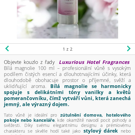
1
z 2
Objevte kouzlo z řady
Luxurious Hotel Fragrances
Bílá magnolie 100 ml – profesionální vůně s vysokým
podílem čistých esencí a dlouhotrvajícími účinky, která
dlouhodobě obohacuje prostor o příjemné, svěží a
uklidňující aroma.
Bílá magnolie se harmonicky
spojuje s delikátními tóny vanilky a květů
pomerančovníku, čímž vytváří vůni, která zanechá
jemný, ale výrazný dojem.
Tato vůně je ideální pro
zútulnění domova, hotelového
pokoje nebo kanceláře
, kde okamžitě navodí pocit pohody a
svěžesti. Díky svému elegantnímu designu a prémiovému
stylový dárek
charakteru se skvěle hodí také jako
nebo