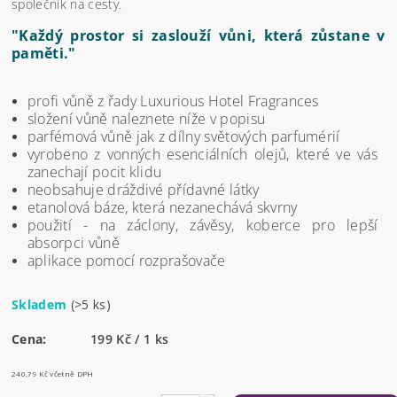
společník na cesty.
"Každý prostor si zaslouží vůni, která zůstane v
paměti."
profi vůně z řady Luxurious Hotel Fragrances
složení vůně naleznete níže v popisu
parfémová vůně jak z dílny světových parfumérií
vyrobeno z vonných esenciálních olejů, které ve vás
zanechají pocit klidu
neobsahuje dráždivé přídavné látky
etanolová báze, která nezanechává skvrny
použití - na záclony, závěsy, koberce pro lepší
absorpci vůně
aplikace pomocí rozprašovače
Skladem
(>5 ks)
Cena:
199 Kč / 1 ks
240,79 Kč včetně DPH