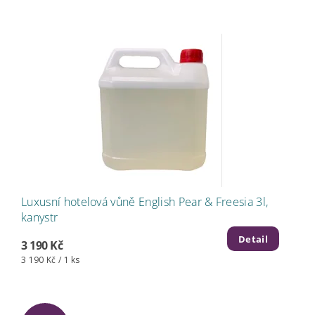
Luxusní hotelová vůně English Pear & Freesia 3l,
kanystr
Detail
3 190 Kč
3 190 Kč / 1 ks