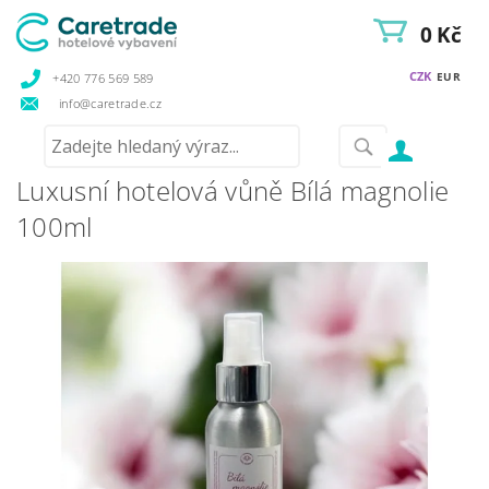
0 Kč
CZK
EUR
+420 776 569 589
info@caretrade.cz
Luxusní hotelová vůně Bílá magnolie
100ml