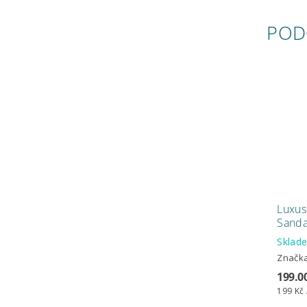
POD
Luxus
Sand
Skla
Značk
199.0
199 Kč 