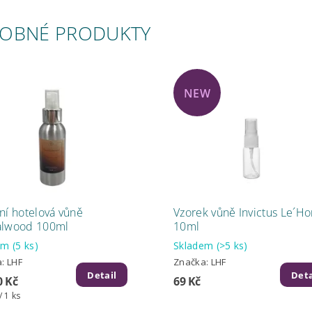
OBNÉ PRODUKTY
NEW
ní hotelová vůně
Vzorek vůně Invictus Le´
alwood 100ml
10ml
dem
(5 ks)
Skladem
(>5 ks)
a:
LHF
Značka:
LHF
Detail
Deta
0 Kč
69 Kč
/ 1 ks