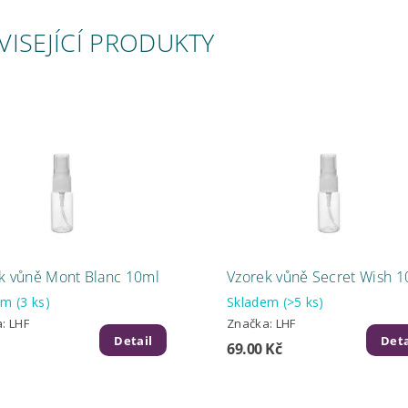
VISEJÍCÍ PRODUKTY
k vůně Mont Blanc 10ml
Vzorek vůně Secret Wish 
dem
(3 ks)
Skladem
(>5 ks)
a:
LHF
Značka:
LHF
Detail
Deta
69.00 Kč