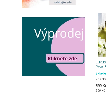
Luxus
Pear 
Skla
Značk
599 K
599 Kč 