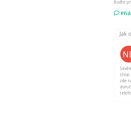
Buďte pr
Při
N
Skvěl
shop.
zde n
doruč
telef