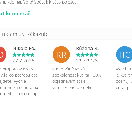
vní, kdo napíše příspěvek k této položce.
dat komentář
Nikola Formánková Dvořáková
Růžena Rypková
D
RR
HC
27.7.2026
22.7.2026
e propracovaný e-
super vůně velká
Všechno 
 Vše co potřebujete
spokojenost kvalita 100%
je kvali
ajdete. Rychlé
objednávám stále ,
oceňuji 
ení, velká ochota na
vstřícný přístup děkuji
přístup.
onu. Moc doporučuji