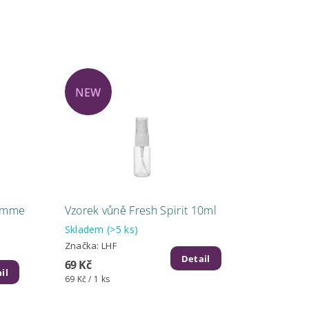
NEW
Homme
Vzorek vůně Fresh Spirit 10ml
Skladem
(>5 ks)
Značka:
LHF
Detail
69 Kč
il
69 Kč / 1 ks