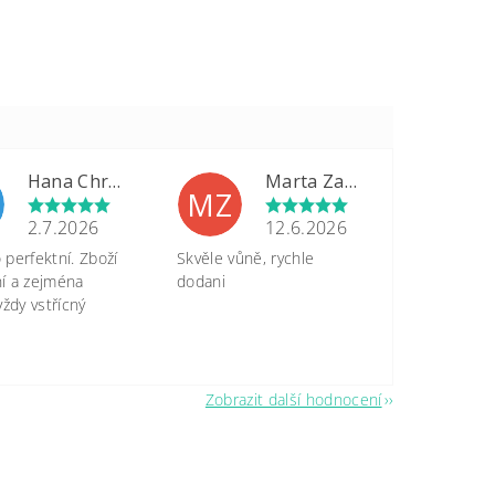
Hana Chrastinová
Marta Zapletalová
MZ
2.7.2026
12.6.2026
perfektní. Zboží
Skvěle vůně, rychle
tní a zejména
dodani
vždy vstřícný
Zobrazit další hodnocení