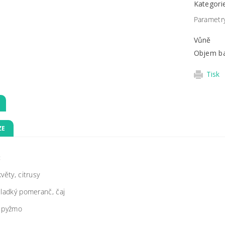
Kategori
Parametr
Vůně
Objem ba
Tisk
ZE
:
květy, citrusy
sladký pomeranč, čaj
:
pyžmo