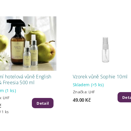
ní hotelová vůně English
Vzorek vůně Sophie 10ml
& Freesia 500 ml
Skladem
(>5 ks)
dem
(1 ks)
Značka:
LHF
Deta
a:
LHF
49.00 Kč
Detail
č
/ 1 ks