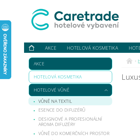
AKCE
HOTELOVÁ KOSMETIKA
HOT
VYBAVUJI ...
KONTAKTY
O NÁS
HODN
AKCE
Luxus
HOTELOVÁ KOSMETIKA
HOTELOVÉ VŮNĚ
VŮNĚ NA TEXTIL
ESENCE DO DIFUZÉRŮ
DESIGNOVÉ A PROFESIONÁLNÍ
AROMA DIFUZÉRY
VŮNĚ DO KOMERČNÍCH PROSTOR