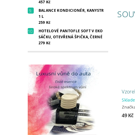
457 Kč
BALANCE KONDICIONÉR, KANYSTR
SOU
1 L
259 Kč
HOTELOVÉ PANTOFLE SOFT V EKO
SÁČKU, OTEVŘENÁ ŠPIČKA, ČERNÉ
279 Kč
Vzore
Skla
Značk
49 Kč