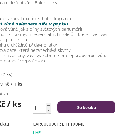
a delikátní vůni. Balení 1 ks.
vůně z řady Luxurious hotel fragrances
í vůně naleznete níže v popisu
ová vůně jak z dílny světových parfumérií
eno z vonných esenciálních olejů, které ve vás
jí pocit klidu
huje dráždivé přídavné látky
ová báze, která nezanechává skvrny
í - na záclony, závěsy, koberce pro lepší absorpci vůně
ce pomocí rozprašovače
m
(2 ks)
9 Kč / 1 ks
Kč včetně DPH
Kč
/ ks
uktu
CAR00000015LHF100ML
LHF