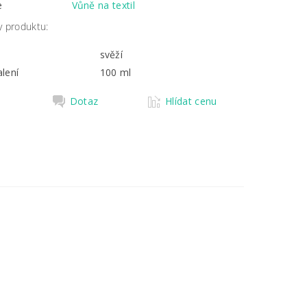
e
Vůně na textil
y produktu:
svěží
lení
100 ml
Dotaz
Hlídat cenu