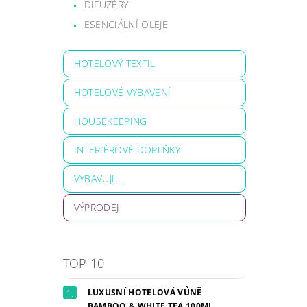
DIFUZÉRY
ESENCIÁLNÍ OLEJE
HOTELOVÝ TEXTIL
HOTELOVÉ VYBAVENÍ
HOUSEKEEPING
INTERIÉROVÉ DOPLŇKY
VYBAVUJI ...
VÝPRODEJ
TOP 10
LUXUSNÍ HOTELOVÁ VŮNĚ
BAMBOO & WHITE TEA 100ML