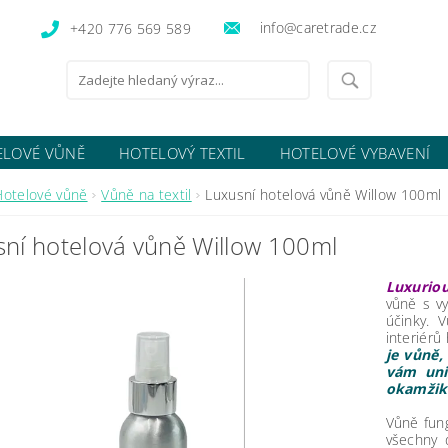
info@caretrade.cz
+420 776 569 589
ELOVÉ VŮNĚ
HOTELOVÝ TEXTIL
HOTELOVÉ VYBAVENÍ
OCENÍ OBCHODU
Hotelové vůně
Vůně na textil
Luxusní hotelová vůně Willow 100ml
ní hotelová vůně Willow 100ml
Luxurio
vůně s v
účinky. 
interiérů
je vůně,
vám uni
okamžik 
Vůně fung
všechny 