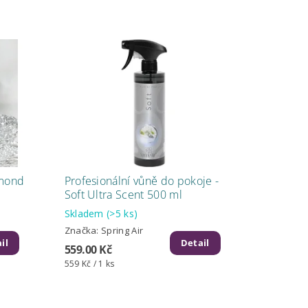
amond
Profesionální vůně do pokoje -
Soft Ultra Scent 500 ml
Skladem
(>5 ks)
Značka:
Spring Air
il
Detail
559.00 Kč
559 Kč / 1 ks