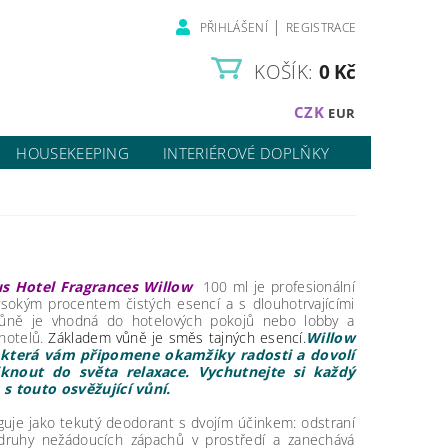
|
PŘIHLÁŠENÍ
REGISTRACE
KOŠÍK:
0 Kč
CZK
EUR
HOUSEKEEPING
INTERIÉROVÉ DOPLŇKY
us Hotel Fragrances Willow
100 ml je profesionální
ysokým procentem čistých esencí a s dlouhotrvajícími
Vůně je vhodná do hotelových pokojů nebo lobby a
 hotelů.
Základem vůně je směs tajných esencí.
Willow
 která vám připomene okamžiky radosti a dovolí
knout do světa relaxace. Vychutnejte si každý
s touto osvěžující vůní.
uje jako tekutý deodorant s dvojím účinkem: odstraní
druhy nežádoucích zápachů v prostředí a zanechává