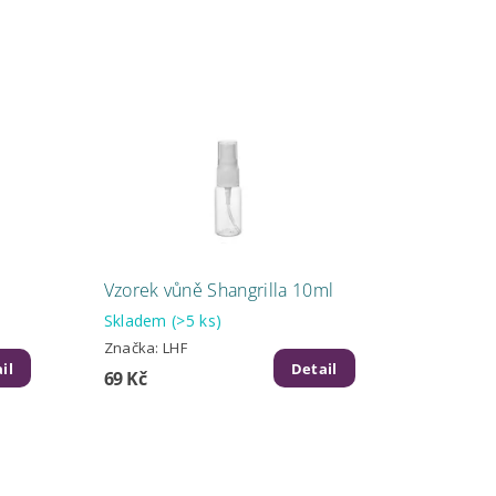
Vzorek vůně Shangrilla 10ml
Skladem
(>5 ks)
Značka:
LHF
il
Detail
69 Kč