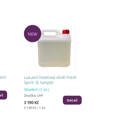
NEW
10ml
Luxusní hotelová vůně Fresh
Spirit 3l, kanystr
Skladem
(1 ks)
il
Značka:
LHF
Detail
3 190 Kč
3 190 Kč / 1 ks