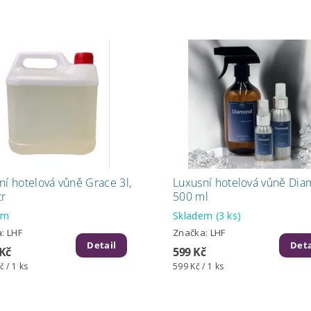
ní hotelová vůně Grace 3l,
Luxusní hotelová vůně Di
tr
500 ml
em
Skladem
(3 ks)
a:
LHF
Značka:
LHF
Detail
Deta
 Kč
599 Kč
č / 1 ks
599 Kč / 1 ks