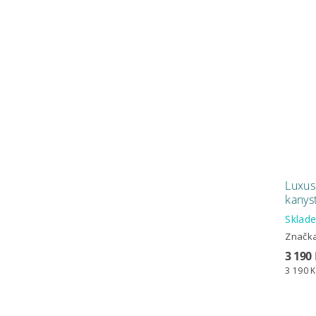
Luxus
kanys
Sklad
Značk
3 190
3 190 K