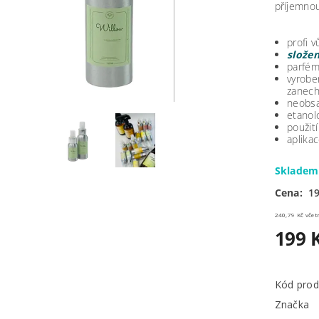
příjemnou 
profi 
složen
parfém
vyrob
zanecha
neobsa
etanol
použit
aplika
Sklade
Cena:
19
240,79 
199 
Kód prod
Značka