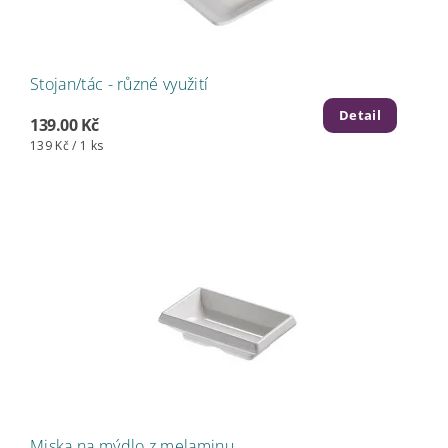
Stojan/tác - různé využití
Detail
139.00 Kč
139 Kč / 1 ks
Miska na mýdlo z melaminu