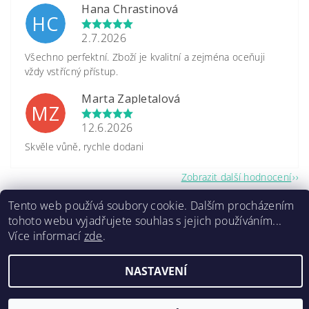
Hana Chrastinová
HC
2.7.2026
Všechno perfektní. Zboží je kvalitní a zejména oceňuji
vždy vstřícný přístup.
Marta Zapletalová
MZ
12.6.2026
Skvěle vůně, rychle dodani
Zobrazit další hodnocení
Tento web používá soubory cookie. Dalším procházením
tohoto webu vyjadřujete souhlas s jejich používáním...
Více informací
zde
.
2026 ©
www.caretrade.cz
, všechna práva vyhrazena
NASTAVENÍ
Kódování
prostřednictvím
Shoptet