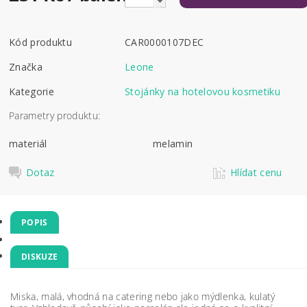
Kód produktu
CAR0000107DEC
Značka
Leone
Kategorie
Stojánky na hotelovou kosmetiku
Parametry produktu:
materiál
melamin
Dotaz
Hlídat cenu
POPIS
DISKUZE
Miska, malá, vhodná na catering nebo jako mýdlenka, kulatý