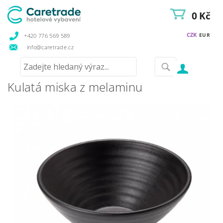
0 Kč
CZK
EUR
+420 776 569 589
info@caretrade.cz
Kulatá miska z melaminu