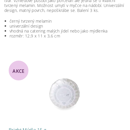
tvar. Vzhledově působí jako porcelán ale jedná se o kvalitní
tvrzený melamin. Možnost umytí v myčce na nádobí. Univerzální
design, matný povrch, nepoškrábe se. Balení 3 ks.
černý tvrzený melamin
univerzální design
vhodná na catering malých jídel nebo jako mýdlenka
rozměr: 12,9 x 11 x 3,6 cm
AKCE