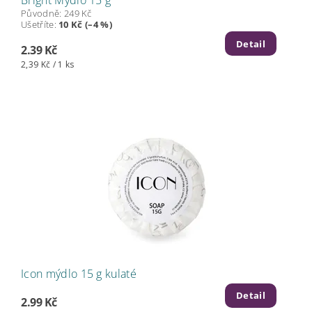
Bright Mýdlo 15 g
Původně:
249 Kč
Ušetříte
:
10 Kč (–4 %)
Detail
2.39 Kč
2,39 Kč / 1 ks
Icon mýdlo 15 g kulaté
Detail
2.99 Kč