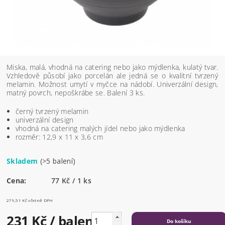
Miska, malá, vhodná na catering nebo jako mýdlenka, kulatý tvar.
Vzhledově působí jako porcelán ale jedná se o kvalitní tvrzený
melamin. Možnost umytí v myčce na nádobí. Univerzální design,
matný povrch, nepoškrábe se. Balení 3 ks.
černý tvrzený melamin
univerzální design
vhodná na catering malých jídel nebo jako mýdlenka
rozměr: 12,9 x 11 x 3,6 cm
Skladem
(>5 balení)
Cena:
77 Kč / 1 ks
279,51 Kč včetně DPH
231 Kč
/ balení