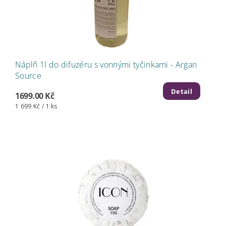
Náplň 1l do difuzéru s vonnými tyčinkami - Argan
Source
Detail
1699.00 Kč
1 699 Kč / 1 ks