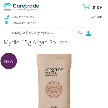
0 Kč
CZK
EUR
+420 776 569 589
info@caretrade.cz
Mýdlo 15g Argan Source
NEW