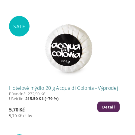
SALE
Hotelové mýdlo 20 g Acqua di Colonia - Výprodej
Původně:
272,50 Kč
Ušetříte
:
215,50 Kč (–79 %)
Detail
5.70 Kč
5,70 Kč / 1 ks