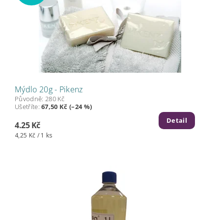
Mýdlo 20g - Pikenz
Původně:
280 Kč
Ušetříte
:
67,50 Kč (–24 %)
Detail
4.25 Kč
4,25 Kč / 1 ks