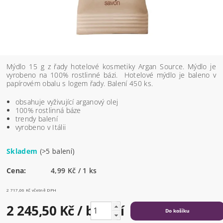
Mýdlo 15 g z řady hotelové kosmetiky Argan Source. Mýdlo je
vyrobeno na 100% rostlinné bázi. Hotelové mýdlo je baleno v
papírovém obalu s logem řady. Balení 450 ks.
obsahuje vyživující arganový olej
100% rostlinná báze
trendy balení
vyrobeno v Itálii
Skladem
(>5 balení)
Cena:
4,99 Kč / 1 ks
2 717,06 Kč včetně DPH
2 245,50 Kč
/ balení