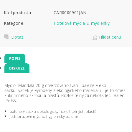
Kód produktu
CAR0000901JAN
Kategorie
Hotelová mýdla & mýdlenky
Dotaz
Hlídat cenu
POPIS
DISKUZE
Mýdlo Mandala 20 g čtvercového tvaru, balené v eko
sáčku.
Sáček je vyrobený z ekologického materiálu - je to směs
kukuřičného škrobu a plastů. Rozložitelný za několik let.
Balení
250ks.
balené v sáčku s ekologicky rozložitelných plastů
jednorázové mýdlo, hygienicky balené