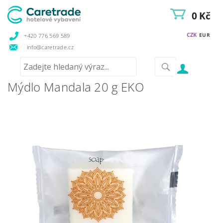
0 Kč
CZK
EUR
+420 776 569 589
info@caretrade.cz
Mýdlo Mandala 20 g EKO