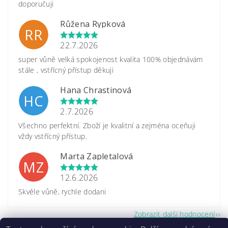
doporučuji
Růžena Rypková
RR
22.7.2026
super vůně velká spokojenost kvalita 100% objednávám
stále , vstřícný přístup děkuji
Hana Chrastinová
HC
2.7.2026
Všechno perfektní. Zboží je kvalitní a zejména oceňuji
vždy vstřícný přístup.
Marta Zapletalová
MZ
12.6.2026
Skvěle vůně, rychle dodani
Zobrazit další hodnocení