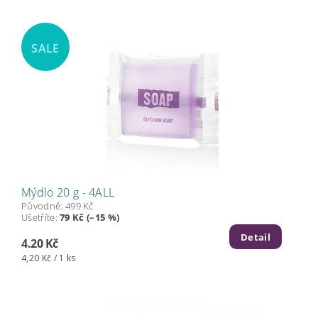
SALE
Mýdlo 20 g - 4ALL
Původně:
499 Kč
Ušetříte
:
79 Kč (–15 %)
Detail
4.20 Kč
4,20 Kč / 1 ks