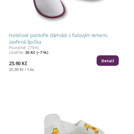
Hotelové pantofle dámské s fialovým lemem,
zavřená špička
Původně:
279 Kč
Ušetříte
:
20 Kč (–7 %)
Detail
25.90 Kč
25,90 Kč / 1 ks