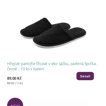
Hřejivé pantofle flísové v eko sáčku, zavřená špička,
černé - 10 ks v balení
Detail
89.00 Kč
89 Kč / 1 ks