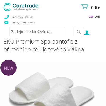
0 Kč
CZK
EUR
+420 776 569 589
info@caretrade.cz
EKO Premium Spa pantofle z
přírodního celulózového vlákna
NEW