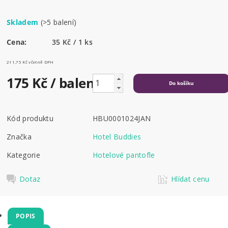
Skladem
(>5 balení)
Cena:
35 Kč / 1 ks
211,75 Kč včetně DPH
175 Kč
/ balení
Kód produktu
HBU0001024JAN
Značka
Hotel Buddies
Kategorie
Hotelové pantofle
Dotaz
Hlídat cenu
POPIS