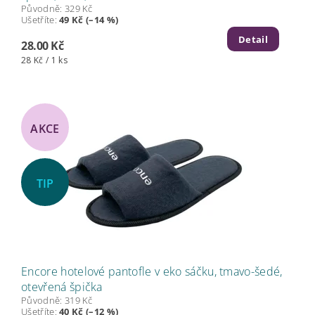
Původně:
329 Kč
Ušetříte
:
49 Kč (–14 %)
Detail
28.00 Kč
28 Kč / 1 ks
AKCE
TIP
Encore hotelové pantofle v eko sáčku, tmavo-šedé,
otevřená špička
Původně:
319 Kč
Ušetříte
:
40 Kč (–12 %)