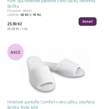
Pure Spa hotelové pantofle v eko sáčku, otevřená
špička
Původně:
289 Kč
Ušetříte
:
30 Kč (–10 %)
Detail
25.90 Kč
25,90 Kč / 1 ks
AKCE
Hotelové pantofle Comfort v eko sáčku, otevřená
špička, froté, bílé