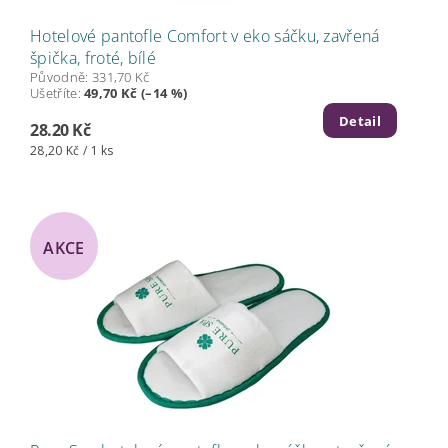
Hotelové pantofle Comfort v eko sáčku, zavřená
špička, froté, bílé
Původně:
331,70 Kč
Ušetříte
:
49,70 Kč (–14 %)
Detail
28.20 Kč
28,20 Kč / 1 ks
AKCE