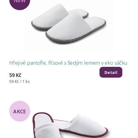
NEW
Hřejivé pantofle, flísové s šedým lemem v eko sáčku
Detail
59 Kč
59 Kč / 1 ks
AKCE