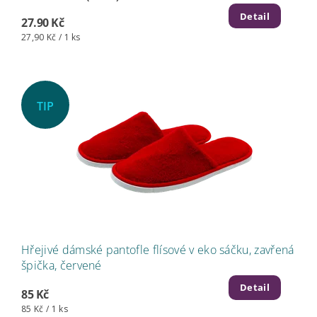
Detail
27.90 Kč
27,90 Kč / 1 ks
TIP
Hřejivé dámské pantofle flísové v eko sáčku, zavřená
špička, červené
Detail
85 Kč
85 Kč / 1 ks