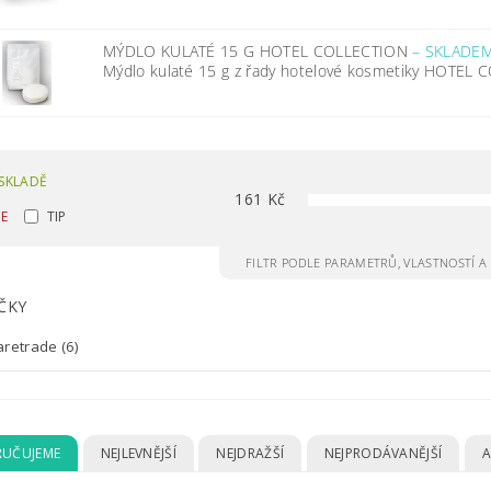
MÝDLO KULATÉ 15 G HOTEL COLLECTION
–
SKLADE
Mýdlo kulaté 15 g z řady hotelové kosmetiky HOTEL C
SKLADĚ
161
Kč
CE
TIP
FILTR PODLE PARAMETRŮ, VLASTNOSTÍ 
ČKY
aretrade
(6)
UČUJEME
NEJLEVNĚJŠÍ
NEJDRAŽŠÍ
NEJPRODÁVANĚJŠÍ
A