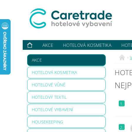
AKCE
HOTELOVÁ KOSMETIKA
HOT
VYBAVUJI ...
KONTAKTY
O NÁS
HODN
V
AKCE
HOTE
HOTELOVÁ KOSMETIKA
NEJ
HOTELOVÉ VŮNĚ
HOTELOVÝ TEXTIL
1.
HOTELOVÉ VYBAVENÍ
HOUSEKEEPING
2.