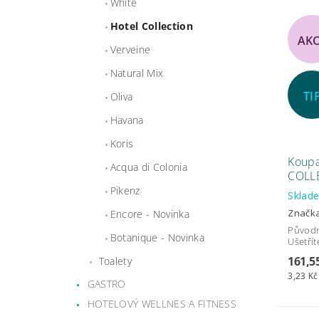
White
Hotel Collection
AK
Verveine
Natural Mix
TI
Oliva
Havana
Koris
Koupa
Acqua di Colonia
COLL
Pikenz
Skla
Značk
Encore - Novinka
Původ
Botanique - Novinka
Ušetřít
161,5
Toalety
3,23 Kč
GASTRO
HOTELOVÝ WELLNES A FITNESS