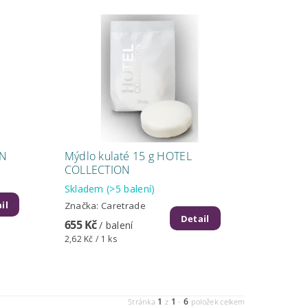
ON
Mýdlo kulaté 15 g HOTEL
COLLECTION
Skladem
(>5 balení)
il
Značka:
Caretrade
Detail
655 Kč
/ balení
2,62 Kč / 1 ks
1
1
6
Stránka
z
-
položek celkem