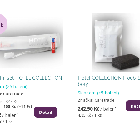
CE
lní set HOTEL COLLECTION
Hotel COLLECTION Houbič
boty
dem
(>5 balení)
Skladem
(>5 balení)
a:
Caretrade
Značka:
Caretrade
ně:
845 Kč
Deta
e
:
100 Kč (–11 %)
242,50 Kč
/ balení
Detail
č
/ balení
4,85 Kč / 1 ks
č / 1 ks