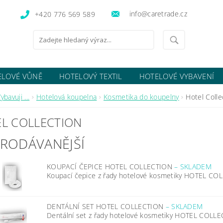
info@caretrade.cz
+420 776 569 589
ELOVÉ VŮNĚ
HOTELOVÝ TEXTIL
HOTELOVÉ VYBAVENÍ
OCENÍ OBCHODU
ybavuji ...
Hotelová koupelna
Kosmetika do koupelny
Hotel Colle
L COLLECTION
PRODÁVANĚJŠÍ
KOUPACÍ ČEPICE HOTEL COLLECTION
–
SKLADEM
Koupací čepice z řady hotelové kosmetiky HOTEL COL
DENTÁLNÍ SET HOTEL COLLECTION
–
SKLADEM
Dentální set z řady hotelové kosmetiky HOTEL COLLEC