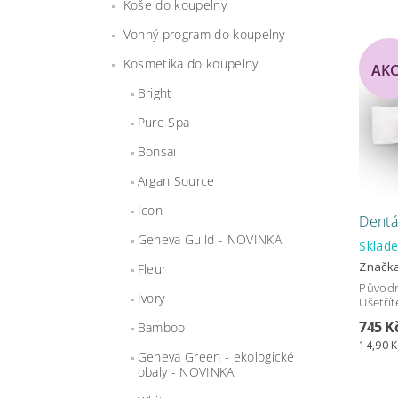
Koše do koupelny
Vonný program do koupelny
Kosmetika do koupelny
AK
Bright
Pure Spa
Bonsai
Argan Source
Icon
Dentá
Geneva Guild - NOVINKA
Skla
Značk
Fleur
Původ
Ivory
Ušetřít
745 K
Bamboo
14,90 K
Geneva Green - ekologické
obaly - NOVINKA