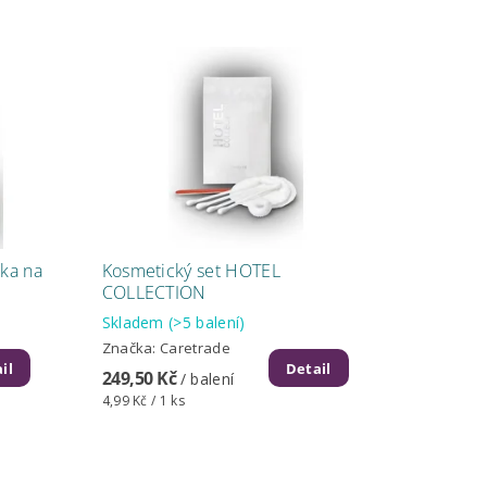
ka na
Kosmetický set HOTEL
COLLECTION
Skladem
(>5 balení)
Značka:
Caretrade
il
Detail
249,50 Kč
/ balení
4,99 Kč / 1 ks