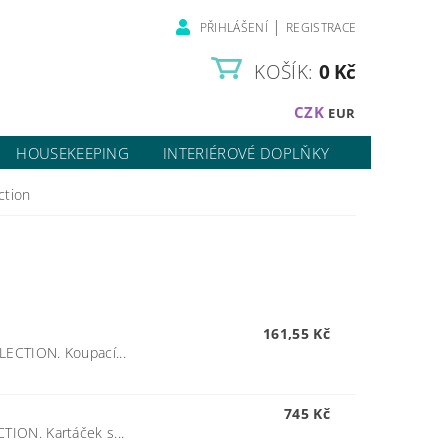
|
PŘIHLÁŠENÍ
REGISTRACE
KOŠÍK:
0 Kč
CZK
EUR
HOUSEKEEPING
INTERIÉROVÉ DOPLŇKY
ction
161,55 Kč
LECTION. Koupací...
745 Kč
TION. Kartáček s...