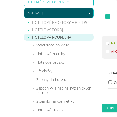
INTERIÉROVÉ DOPLŇKY
VYBAVUJI ...
3.
HOTELOVÉ PROSTORY A RECEPCE
HOTELOVÝ POKOJ
HOTELOVÁ KOUPELNA
NA 
Vysoušeče na vlasy
AK
Hotelové ručníky
Hotelové osušky
Předložky
ZNA
Župany do hotelu
C
Zásobníky a náplně hygienických
potřeb
Stojánky na kosmetiku
DOPOR
Hotelová zrcadla