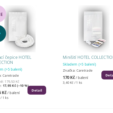
CE
P
cí čepice HOTEL
Minišití HOTEL COLLECTI
ECTION
Skladem
(>5 balení)
dem
(>5 balení)
Značka:
Caretrade
Deta
a:
Caretrade
170 Kč
/ balení
ně:
179,50 Kč
3,40 Kč / 1 ks
e
:
17,95 Kč (–10 %)
Detail
5 Kč
/ balení
 / 1 ks