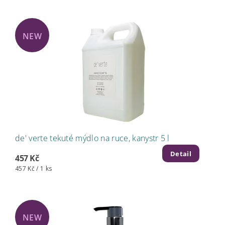
NEW
de' verte tekuté mýdlo na ruce, kanystr 5 l
Detail
457 Kč
457 Kč / 1 ks
NEW