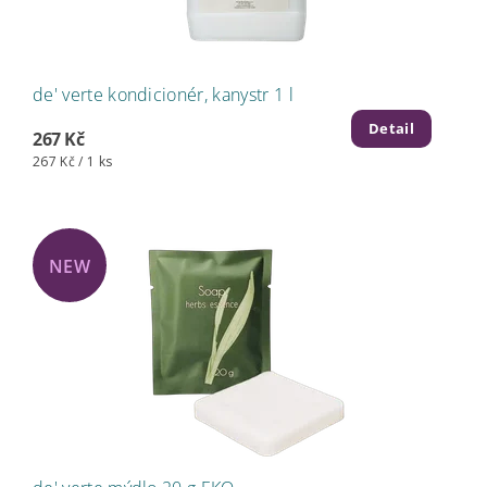
de' verte kondicionér, kanystr 1 l
Detail
267 Kč
267 Kč / 1 ks
NEW