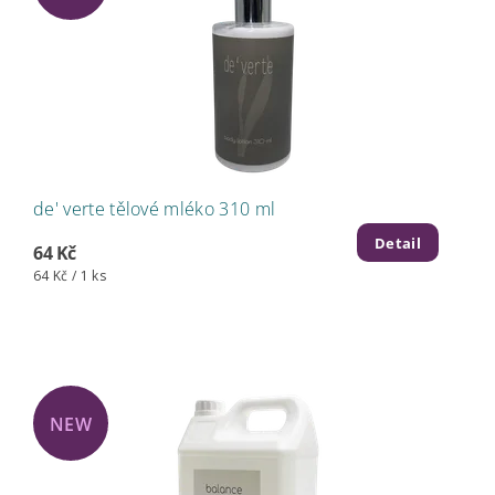
de' verte tělové mléko 310 ml
Detail
64 Kč
64 Kč / 1 ks
NEW