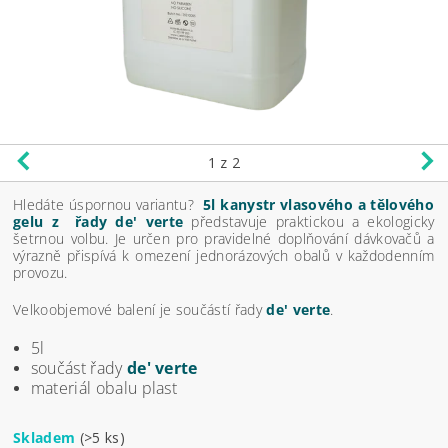
1
z 2
Hledáte úspornou variantu?
5l kanystr vlasového a tělového
gelu z řady de' verte
představuje praktickou a ekologicky
šetrnou volbu. Je určen pro pravidelné doplňování dávkovačů a
výrazně přispívá k omezení jednorázových obalů v každodenním
provozu.
Velkoobjemové balení je součástí řady
de' verte
.
5l
součást řady
de' verte
materiál obalu plast
Skladem
(>5 ks)