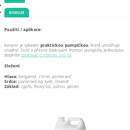
DISKUZE
Použití / aplikace:
Kanystr je vybaven
praktickou pumpičkou
, která umožňuje
snadné, čisté a přesné dávkování. Pomocí pumpičky jednoduše
doplníte
dávkovač o objemu 310 ml
.
Složení:
Hlava:
bergamot, citron, pomeranč
Srdce:
pomerančový květ, oleandr
Základ:
cypřiš, fíkový list, pižmo, jalovec