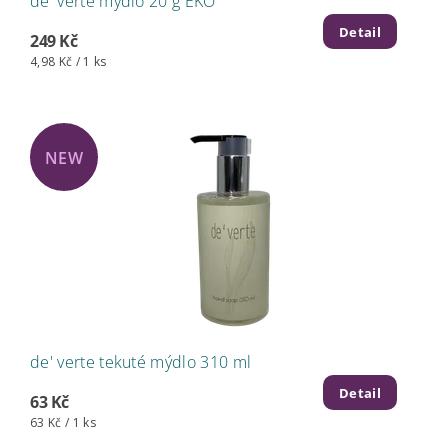
de' verte mýdlo 20 g EKO
Detail
249 Kč
4,98 Kč / 1 ks
NEW
de' verte tekuté mýdlo 310 ml
Detail
63 Kč
63 Kč / 1 ks