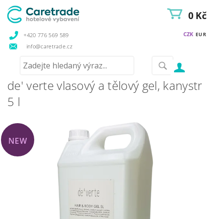
0 Kč
CZK
EUR
+420 776 569 589
info@caretrade.cz
de' verte vlasový a tělový gel, kanystr
5 l
NEW