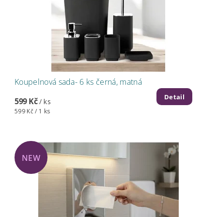
Koupelnová sada- 6 ks černá, matná
Detail
599 Kč
/ ks
599 Kč / 1 ks
NEW