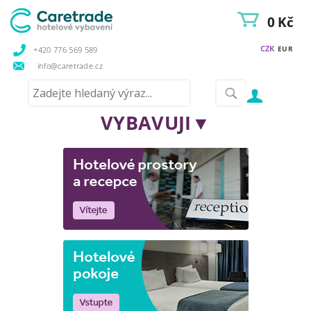
0 Kč
CZK
EUR
+420 776 569 589
info@caretrade.cz
VYBAVUJI