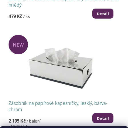
hnědý
Detail
479 Kč
/ ks
NEW
Zásobník na papírové kapesníčky, lesklý, barva-
chrom
Detail
2 195 Kč
/ balení
439 Kč / 1 ks