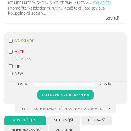
KOUPELNOVÁ SADA- 6 KS ČERNÁ, MATNÁ
–
SKLADEM
Proměňte každodenní rutinu v zážitek! Tato stylová
koupelnová sada v...
599 Kč
NA SKLADĚ
AKCE
NOVINKA
TIP
NEW
149
Kč
2195
Kč
POLOŽEK K ZOBRAZENÍ:
6
FILTR PODLE PARAMETRŮ, VLASTNOSTÍ A VÝROBCŮ
DOPORUČUJEME
NEJLEVNĚJŠÍ
NEJDRAŽŠÍ
NEJPRODÁVANĚJŠÍ
ABECEDNĚ