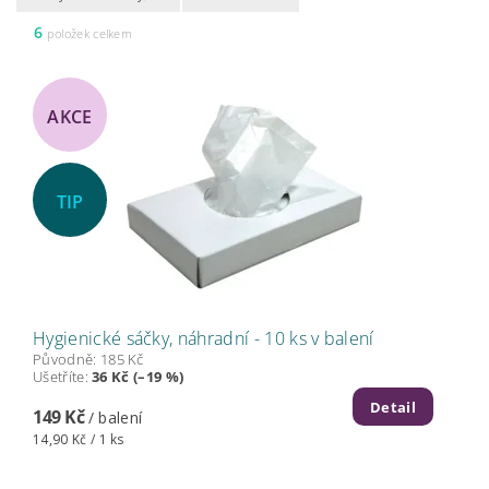
6
položek celkem
AKCE
TIP
Hygienické sáčky, náhradní - 10 ks v balení
Původně:
185 Kč
Ušetříte
:
36 Kč (–19 %)
Detail
149 Kč
/ balení
14,90 Kč / 1 ks