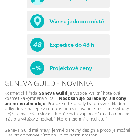
GENEVA GUILD - NOVINKA
Kosmetická řada
Geneva Guild
je vysoce kvalitní hotelová
kosmetika vyrobená v Itálii.
Neobsahuje parabeny, silikony
ani minerální oleje
. Protože u této řady byl při vývoji kladen
velký důraz na její kvalitu, kosmetika obsahuje rostlinné výtažky
z rýže a ovesných vloček, které revitalizují pokožku a bambucké
máslo a výtažky z hedvábí, které ji zjemní a hydratují.
Geneva Guild má hravý, jemně barevný design a proto je možné
ji využít do typově různých ubytovacích prostor.