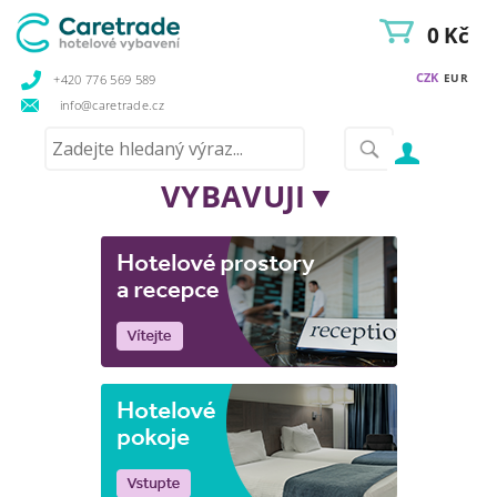
0 Kč
CZK
EUR
+420 776 569 589
info@caretrade.cz
VYBAVUJI