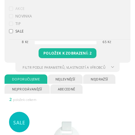
AKCE
NOVINKA
TIP
SALE
8
Kč
65
Kč
POLOŽEK K ZOBRAZENÍ:
2
FILTR PODLE PARAMETRŮ, VLASTNOSTÍ A VÝROBCŮ
DOPORUČUJEME
NEJLEVNĚJŠÍ
NEJDRAŽŠÍ
NEJPRODÁVANĚJŠÍ
ABECEDNĚ
2
položek celkem
SALE