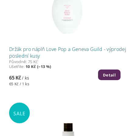
Držák pro náplň Love Pop a Geneva Guild - výprodej
poslední kusy
Původně:
75 Kč
Ušetříte
:
10 Kč (–13 %)
Detail
65 Kč
/ ks
65 Kč / 1 ks
SALE