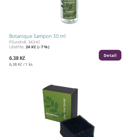
Botanique šampon 30 ml
Původně:
343 Kč
Ušetříte
:
24 Kč (–7 %)
Detail
6.38 Kč
6,38 Kč / 1 ks