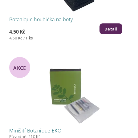
Botanique houbička na boty
Detail
4.50 Kč
4,50 Kč / 1 ks
AKCE
Minišití Botanique EKO
Původně:
210 Kč