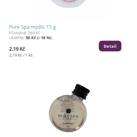
Pure Spa mýdlo 15 g
Původně:
269 Kč
Ušetříte
:
50 Kč (–18 %)
Detail
2.19 Kč
2,19 Kč / 1 ks