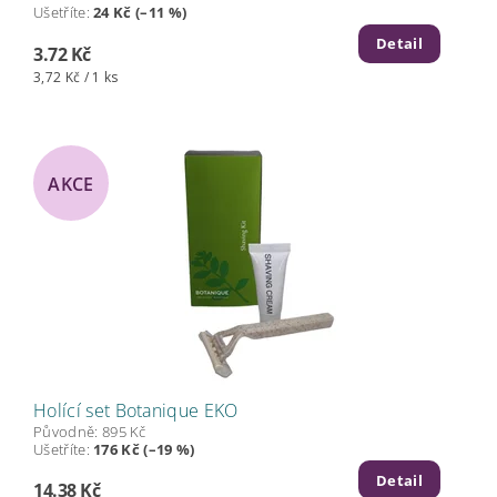
Ušetříte
:
24 Kč (–11 %)
Detail
3.72 Kč
3,72 Kč / 1 ks
AKCE
Holící set Botanique EKO
Původně:
895 Kč
Ušetříte
:
176 Kč (–19 %)
Detail
14.38 Kč