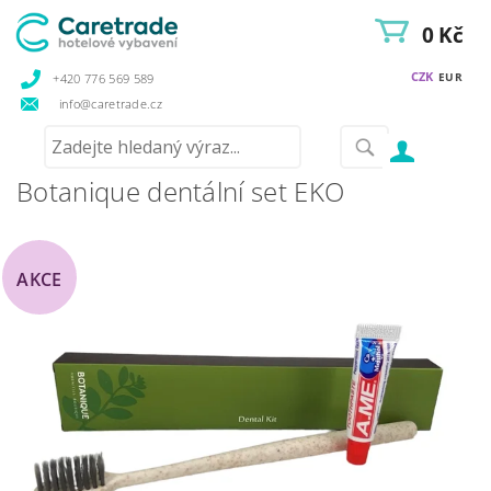
0 Kč
CZK
EUR
+420 776 569 589
info@caretrade.cz
Botanique dentální set EKO
AKCE