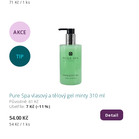
71 Kč / 1 ks
AKCE
TIP
Pure Spa vlasový a tělový gel minty 310 ml
Původně:
61 Kč
Ušetříte
:
7 Kč (–11 %)
Detail
54.00 Kč
54 Kč / 1 ks