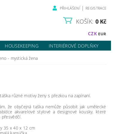
|
PŘIHLÁŠENÍ
REGISTRACE
KOŠÍK:
0 Kč
CZK
EUR
HOUSEKEEPING
INTERIÉROVÉ DOPLŇKY
eno - mystická žena
táška různé motivy ženy s přezkou na zapínaní.
ám, že obyčejná taška nemůže působit jak umělecké
nabídce akvarelové stylové a designové kousky, které
 přesvědčí.
y 35 x 40 x 12 cm
í malá kapsička