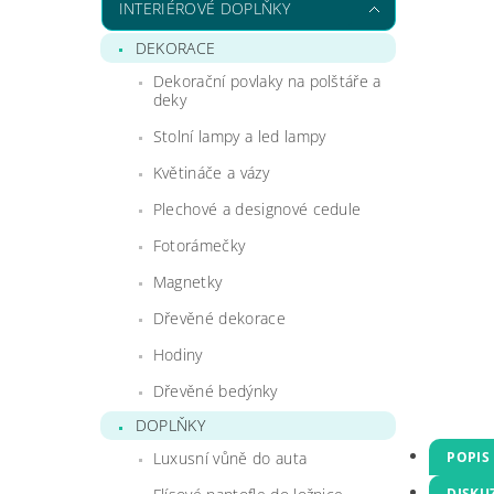
INTERIÉROVÉ DOPLŇKY
DEKORACE
Dekorační povlaky na polštáře a
deky
Stolní lampy a led lampy
Květináče a vázy
Plechové a designové cedule
Fotorámečky
Magnetky
Dřevěné dekorace
Hodiny
Dřevěné bedýnky
DOPLŇKY
POPIS
Luxusní vůně do auta
DISKU