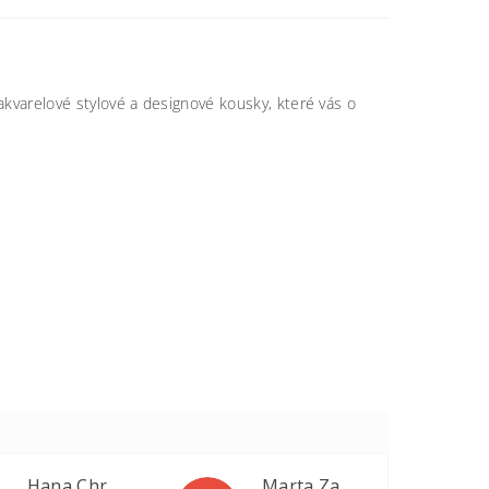
kvarelové stylové a designové kousky, které vás o
Hana Chrastinová
Marta Zapletalová