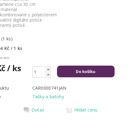
ramene cca 30 cm
 materiál
 kombinované s polyesterem
valitní digitální potisk
ranný potisk
m
(1 ks)
4 Kč / 1 ks
Kč včetně DPH
Kč
/ ks
uktu
CAR0000741JAN
e
Tašky a batohy
Dotaz
Hlídat cenu