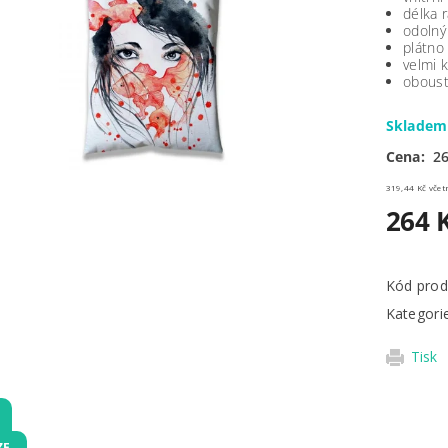
délka 
odolný
plátno
velmi k
oboust
Sklade
Cena:
26
319,44 
264 
Kód prod
Kategori
Tisk
ZE