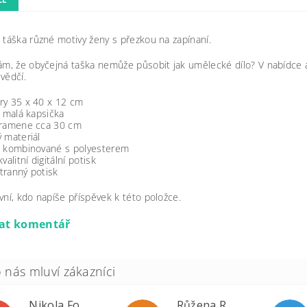
 táška různé motivy ženy s přezkou na zapínaní.
ám, že obyčejná taška nemůže působit jak umělecké dílo? V nabídce a
vědčí.
ry 35 x 40 x 12 cm
í malá kapsička
 ramene cca 30 cm
 materiál
o kombinované s polyesterem
valitní digitální potisk
tranný potisk
vní, kdo napíše příspěvek k této položce.
dat komentář
Nikola Formánková Dvořáková
Růžena Rypková