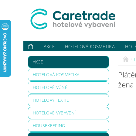
AKCE
HOTELOVÁ KOSMETIKA
HOT
VYBAVUJI ...
KONTAKTY
O NÁS
HODN
AKCE
Plátě
HOTELOVÁ KOSMETIKA
žena
HOTELOVÉ VŮNĚ
HOTELOVÝ TEXTIL
HOTELOVÉ VYBAVENÍ
HOUSEKEEPING