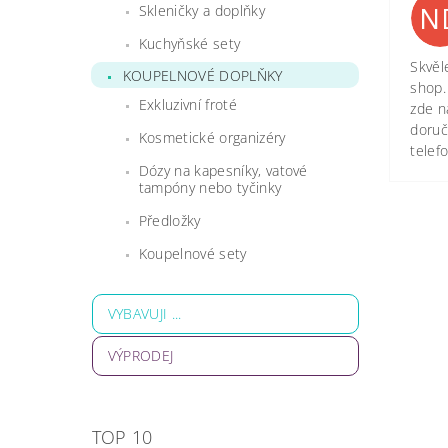
N
Skleničky a doplňky
Kuchyňské sety
Skvěl
KOUPELNOVÉ DOPLŇKY
shop.
Exkluzivní froté
zde n
doruč
Kosmetické organizéry
telef
Dózy na kapesníky, vatové
tampóny nebo tyčinky
Předložky
Koupelnové sety
VYBAVUJI ...
VÝPRODEJ
TOP 10