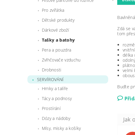
Flísové pantofle do ložnice
Pro zvířátka
Bavlněná
Dětské produkty
Zdá se v
Dárkové zboží
tom přes
Tašky a batohy
rozmě
vnitřn
Pera a pouzdra
délka
Zvlhčovače vzduchu
odolný
plátn
Drobnosti
velmi k
obous
SERVÍROVÁNÍ
Buďte pr
Hrnky a talíře
Při
Tácy a podnosy
Prostírání
Dózy a nádoby
Mísy, misky a košíky