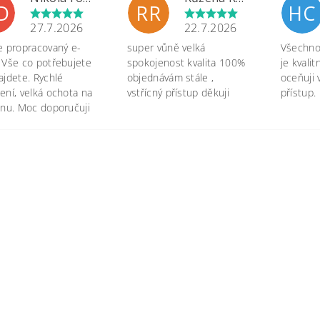
D
RR
HC
27.7.2026
22.7.2026
e propracovaný e-
super vůně velká
Všechno 
 Vše co potřebujete
spokojenost kvalita 100%
je kvali
ajdete. Rychlé
objednávám stále ,
oceňuji 
ení, velká ochota na
vstřícný přístup děkuji
přístup.
onu. Moc doporučuji