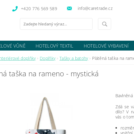
info@caretrade.cz
+420 776 569 589
ELOVÉ VŮNĚ
HOTELOVÝ TEXTIL
HOTELOVÉ VYBAVENÍ
OCENÍ OBCHODU
Interiérové doplňky
Doplňky
Tašky a batohy
Plátěná taška na ram
ná taška na rameno - mystická
Bavlněná 
Zdá se v
dílo? V 
vás o tom
rozměr
vnitřn