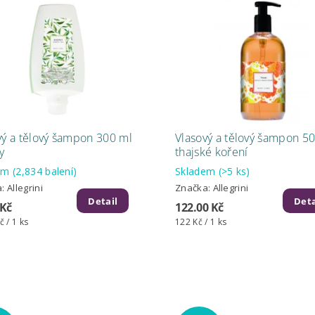
vý a tělový šampon 300 ml
Vlasový a tělový šampon 50
y
thajské koření
dem
(2,834 balení)
Skladem
(>5 ks)
a:
Allegrini
Značka:
Allegrini
Detail
Deta
 Kč
122.00 Kč
č / 1 ks
122 Kč / 1 ks