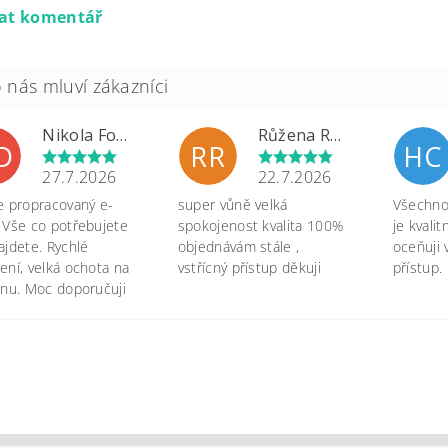
dat komentář
Nikola Formánková Dvořáková
Růžena Rypková
D
RR
HC
27.7.2026
22.7.2026
e propracovaný e-
super vůně velká
Všechno 
 Vše co potřebujete
spokojenost kvalita 100%
je kvali
ajdete. Rychlé
objednávám stále ,
oceňuji 
ení, velká ochota na
vstřícný přístup děkuji
přístup.
onu. Moc doporučuji