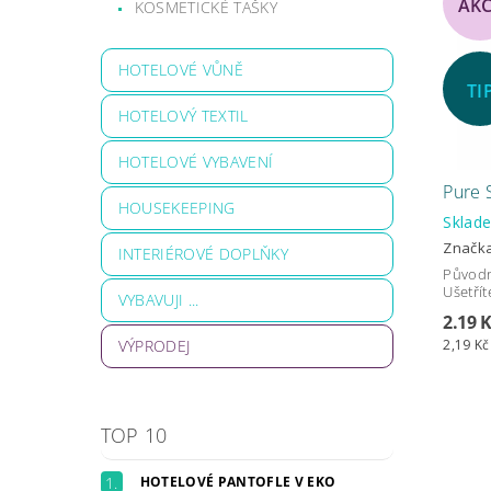
AK
KOSMETICKÉ TAŠKY
HOTELOVÉ VŮNĚ
TI
HOTELOVÝ TEXTIL
HOTELOVÉ VYBAVENÍ
Pure 
HOUSEKEEPING
Skla
Značk
INTERIÉROVÉ DOPLŇKY
Původ
Ušetřít
VYBAVUJI ...
2.19 
VÝPRODEJ
2,19 Kč
TOP 10
HOTELOVÉ PANTOFLE V EKO