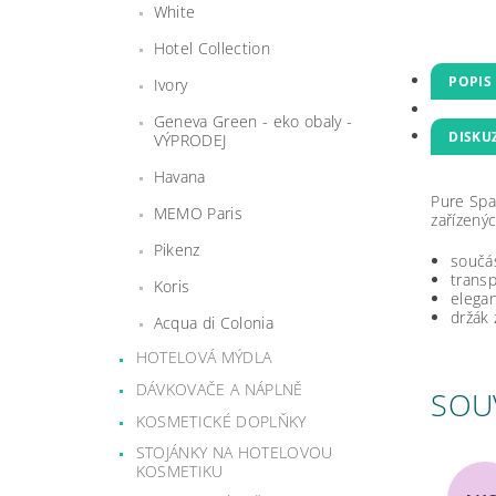
White
Hotel Collection
POPIS
Ivory
Geneva Green - eko obaly -
DISKU
VÝPRODEJ
Havana
Pure Spa
MEMO Paris
zařízený
Pikenz
součá
transp
Koris
elega
držák 
Acqua di Colonia
HOTELOVÁ MÝDLA
DÁVKOVAČE A NÁPLNĚ
SOU
KOSMETICKÉ DOPLŇKY
STOJÁNKY NA HOTELOVOU
KOSMETIKU