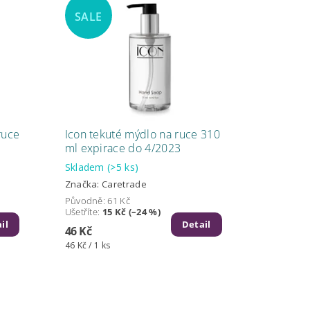
SALE
ruce
Icon tekuté mýdlo na ruce 310
ml expirace do 4/2023
Skladem
(>5 ks)
Značka:
Caretrade
Původně:
61 Kč
Ušetříte
:
15 Kč (–24 %)
il
Detail
46 Kč
46 Kč / 1 ks