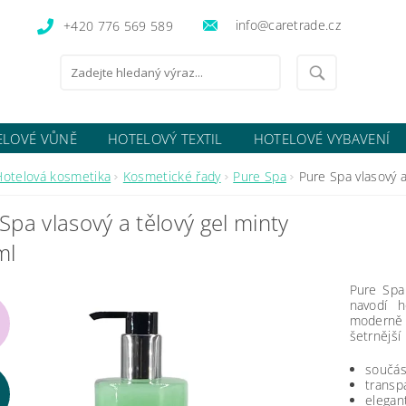
info@caretrade.cz
+420 776 569 589
ELOVÉ VŮNĚ
HOTELOVÝ TEXTIL
HOTELOVÉ VYBAVENÍ
OCENÍ OBCHODU
Hotelová kosmetika
Kosmetické řady
Pure Spa
Pure Spa vlasový a
Spa vlasový a tělový gel minty
ml
Pure Spa
navodí h
moderně 
šetrnější
součás
transp
elegan