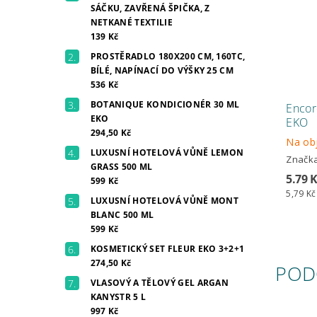
SÁČKU, ZAVŘENÁ ŠPIČKA, Z
NETKANÉ TEXTILIE
139 Kč
PROSTĚRADLO 180X200 CM, 160TC,
BÍLÉ, NAPÍNACÍ DO VÝŠKY 25 CM
536 Kč
BOTANIQUE KONDICIONÉR 30 ML
Encore
EKO
EKO
294,50 Kč
Na ob
LUXUSNÍ HOTELOVÁ VŮNĚ LEMON
Značk
GRASS 500 ML
5.79 
599 Kč
5,79 Kč
LUXUSNÍ HOTELOVÁ VŮNĚ MONT
BLANC 500 ML
599 Kč
KOSMETICKÝ SET FLEUR EKO 3+2+1
274,50 Kč
POD
VLASOVÝ A TĚLOVÝ GEL ARGAN
KANYSTR 5 L
997 Kč