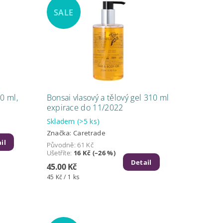
SALE
0 ml,
Bonsai vlasový a tělový gel 310 ml
expirace do 11/2022
Skladem
(>5 ks)
Značka:
Caretrade
il
Původně:
61 Kč
Ušetříte
:
16 Kč (–26 %)
Detail
45.00 Kč
45 Kč / 1 ks