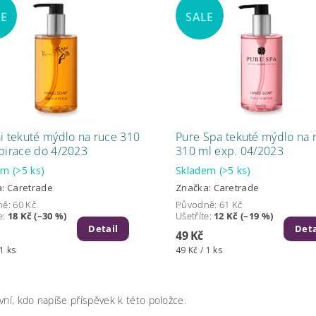
LE
SALE
i tekuté mýdlo na ruce 310
Pure Spa tekuté mýdlo na 
pirace do 4/2023
310 ml exp. 04/2023
dem
(>5 ks)
Skladem
(>5 ks)
a:
Caretrade
Značka:
Caretrade
ně:
60 Kč
Původně:
61 Kč
e
:
18 Kč (–30 %)
Ušetříte
:
12 Kč (–19 %)
Detail
Deta
49 Kč
 1 ks
49 Kč / 1 ks
vní, kdo napíše příspěvek k této položce.