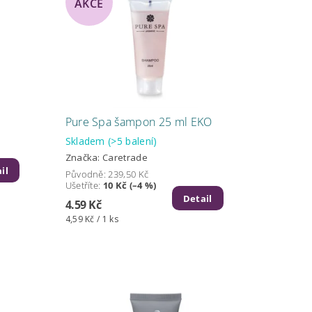
AKCE
Pure Spa šampon 25 ml EKO
Skladem
(>5 balení)
Značka:
Caretrade
il
Původně:
239,50 Kč
Ušetříte
:
10 Kč (–4 %)
Detail
4.59 Kč
4,59 Kč / 1 ks