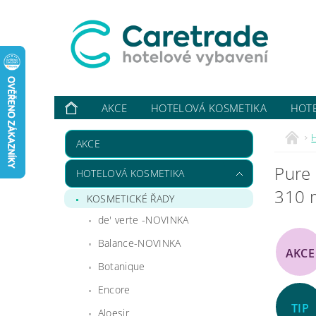
AKCE
HOTELOVÁ KOSMETIKA
HOT
VYBAVUJI ...
KONTAKTY
O NÁS
HODN
AKCE
Pure 
HOTELOVÁ KOSMETIKA
310 
KOSMETICKÉ ŘADY
de' verte -NOVINKA
Balance-NOVINKA
AKCE
Botanique
Encore
TIP
Aloesir