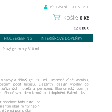
|
PŘIHLÁŠENÍ
REGISTRACE
KOŠÍK:
0 Kč
CZK
EUR
HOUSEKEEPING
INTERIÉROVÉ DOPLŇKY
 tělový gel minty 310 ml
 vlasový a tělový gel 310 ml. Omamná vůně jasmínu,
ostům pocit luxusu. Elegantní design vhodný do
zařízených hotelů a penzionů. Ekonomický obal je
 k přírodě vzhledem k možnosti doplnění. Balení 1 ks.
t hotelové řady Pure Spa
arentní obal, minty náplň
tní černá pumpička