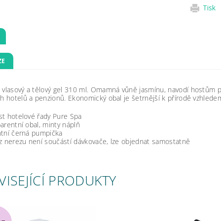
Tisk
ZE
 vlasový a tělový gel 310 ml. Omamná vůně jasmínu, navodí hostům 
ch hotelů a penzionů. Ekonomický obal je šetrnější k přírodě vzhlede
st hotelové řady Pure Spa
arentní obal, minty náplň
ntní černá pumpička
z nerezu není součástí dávkovače, lze objednat samostatně
VISEJÍCÍ PRODUKTY