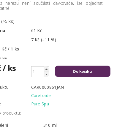
 z nerezu není součástí dávkovače, lze objednat
tatně
m
(>5 ks)
ena
61 Kč
7 Kč
(–11 %)
 Kč / 1 ks
včetně DPH
č
/ ks
uktu
CAR0000861JAN
Caretrade
e
Pure Spa
y produktu:
lení
310 ml