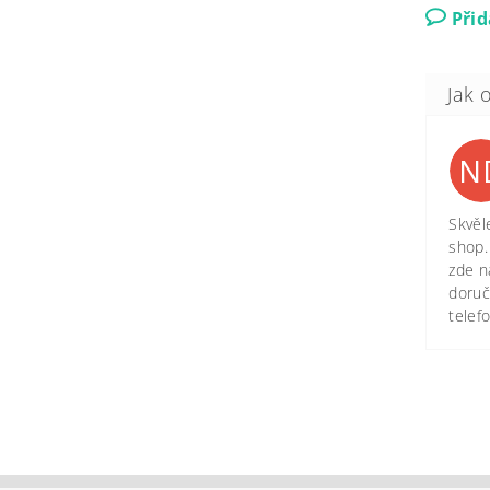
Při
N
Skvěl
shop.
zde n
doruč
telef