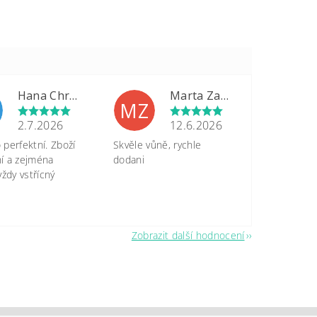
Hana Chrastinová
Marta Zapletalová
MZ
2.7.2026
12.6.2026
perfektní. Zboží
Skvěle vůně, rychle
tní a zejména
dodani
vždy vstřícný
Zobrazit další hodnocení