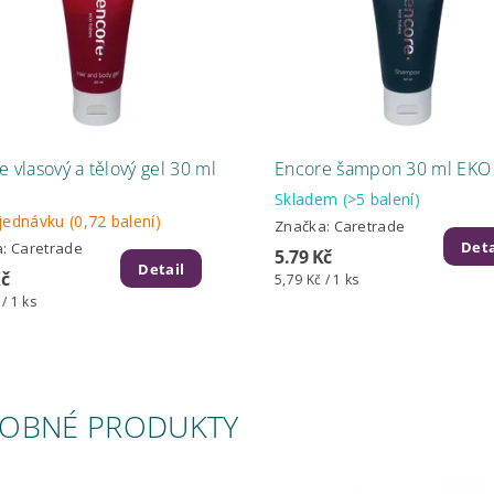
 vlasový a tělový gel 30 ml
Encore šampon 30 ml EKO
Skladem
(>5 balení)
jednávku
(0,72 balení)
Značka:
Caretrade
Deta
a:
Caretrade
5.79 Kč
Detail
Kč
5,79 Kč / 1 ks
 / 1 ks
OBNÉ PRODUKTY