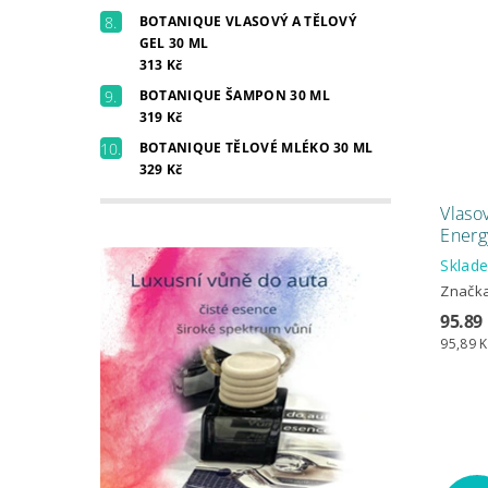
BOTANIQUE VLASOVÝ A TĚLOVÝ
GEL 30 ML
313 Kč
BOTANIQUE ŠAMPON 30 ML
319 Kč
BOTANIQUE TĚLOVÉ MLÉKO 30 ML
329 Kč
Vlaso
Energ
Skla
Značk
95.89
95,89 K