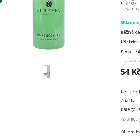
držák
samos
Sklade
Běžná c
Ušetříte
Cena:
54
65,34 Kč 
54 K
Kód prod
Značka
Kategori
Parametr
Objem ba