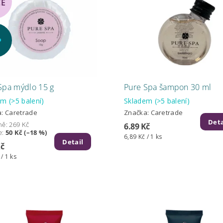
CE
P
Spa mýdlo 15 g
Pure Spa šampon 30 ml
dem
(>5 balení)
Skladem
(>5 balení)
a:
Caretrade
Značka:
Caretrade
Deta
ně:
269 Kč
6.89 Kč
e
:
50 Kč (–18 %)
6,89 Kč / 1 ks
Detail
Kč
 / 1 ks