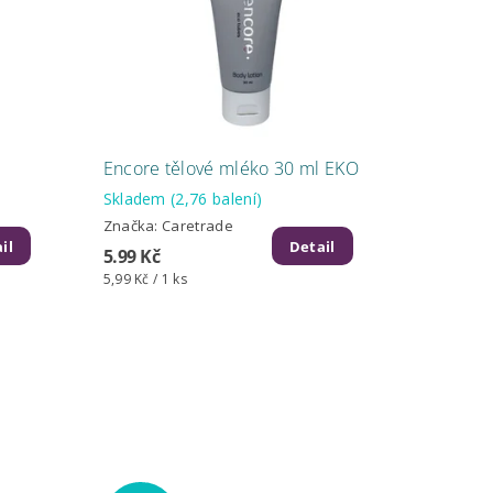
Encore tělové mléko 30 ml EKO
Skladem
(2,76 balení)
Značka:
Caretrade
il
Detail
5.99 Kč
5,99 Kč / 1 ks