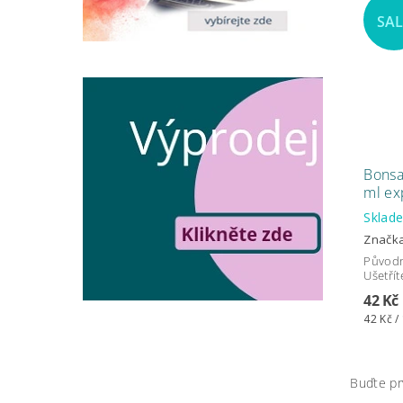
SA
Bonsa
ml ex
Skla
Značk
Původ
Ušetřít
42 Kč
42 Kč /
Buďte pr