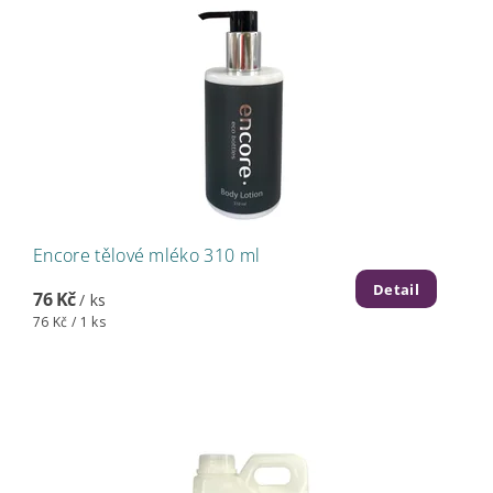
Encore tělové mléko 310 ml
Detail
76 Kč
/ ks
76 Kč / 1 ks