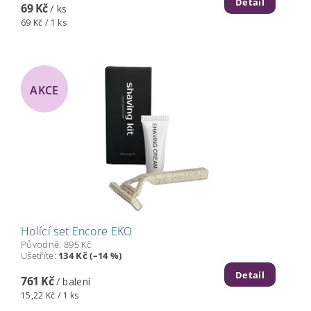
Detail
69 Kč
/ ks
69 Kč / 1 ks
AKCE
Holící set Encore EKO
Původně:
895 Kč
Ušetříte
:
134 Kč (–14 %)
Detail
761 Kč
/ balení
15,22 Kč / 1 ks