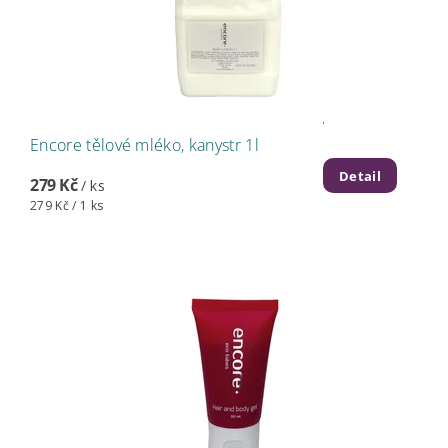
Encore tělové mléko, kanystr 1l
Detail
279 Kč
/ ks
279 Kč / 1 ks