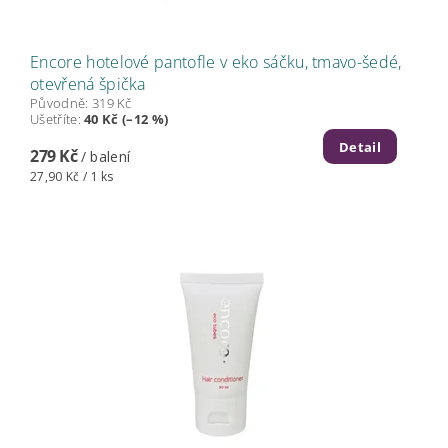
Encore hotelové pantofle v eko sáčku, tmavo-šedé,
otevřená špička
Původně:
319 Kč
Ušetříte
:
40 Kč (–12 %)
Detail
279 Kč
/ balení
27,90 Kč / 1 ks