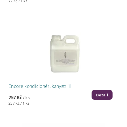
72 Kč / 1 ks
Encore kondicionér, kanystr 1l
Detail
257 Kč
/ ks
257 Kč / 1 ks