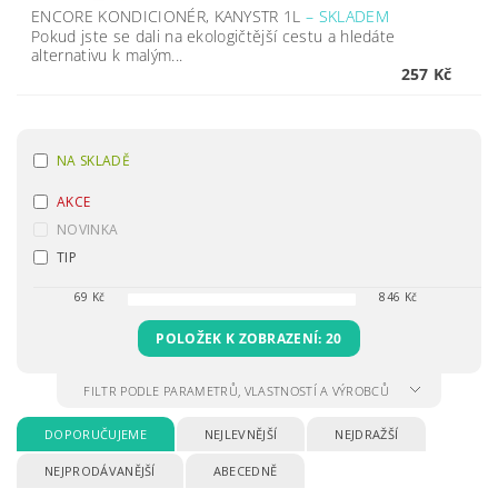
ENCORE KONDICIONÉR, KANYSTR 1L
–
SKLADEM
Pokud jste se dali na ekologičtější cestu a hledáte
alternativu k malým...
257 Kč
NA SKLADĚ
AKCE
NOVINKA
TIP
69
Kč
846
Kč
POLOŽEK K ZOBRAZENÍ:
20
FILTR PODLE PARAMETRŮ, VLASTNOSTÍ A VÝROBCŮ
DOPORUČUJEME
NEJLEVNĚJŠÍ
NEJDRAŽŠÍ
NEJPRODÁVANĚJŠÍ
ABECEDNĚ