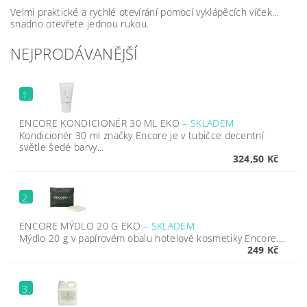
Velmi praktické a rychlé otevírání pomocí vyklápěcích víček...
snadno otevřete jednou rukou.
NEJPRODÁVANĚJŠÍ
1.
ENCORE KONDICIONÉR 30 ML EKO
–
SKLADEM
Kondicionér 30 ml značky Encore je v tubičce decentní
světle šedé barvy...
324,50 Kč
2.
ENCORE MÝDLO 20 G EKO
–
SKLADEM
Mýdlo 20 g v papírovém obalu hotelové kosmetiky Encore....
249 Kč
3.