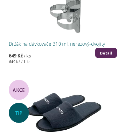
Držák na dávkovače 310 ml, nerezový-dvojitý
Detail
649 Kč
/ ks
649 Kč / 1 ks
AKCE
TIP