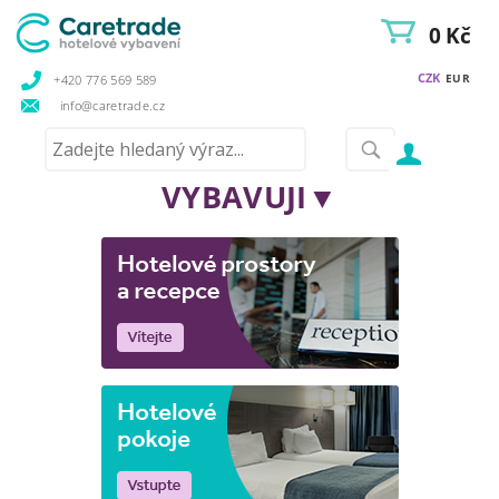
0 Kč
CZK
EUR
+420 776 569 589
info@caretrade.cz
VYBAVUJI