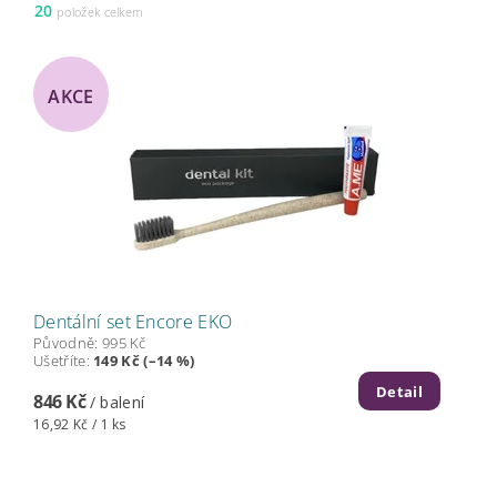
20
položek celkem
AKCE
Dentální set Encore EKO
Původně:
995 Kč
Ušetříte
:
149 Kč (–14 %)
Detail
846 Kč
/ balení
16,92 Kč / 1 ks