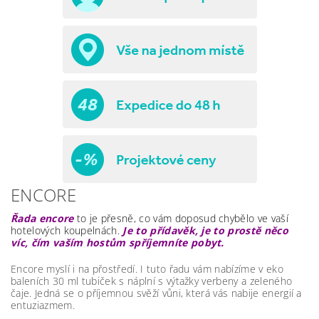
ENCORE
Řada encore
t
o je přesně,
co vám doposud chybělo ve vaší
hotelových koupelnách.
Je to přídavěk, je to prostě něco
víc, čím vaším hostům spříjemníte pobyt.
Encore myslí i na přostředí. I tuto řadu vám nabízíme v eko
baleních 30 ml tubiček s náplní s výtažky verbeny a zeleného
čaje. Jedná se o příjemnou svěží vůni, která vás nabije energií a
entuziazmem.