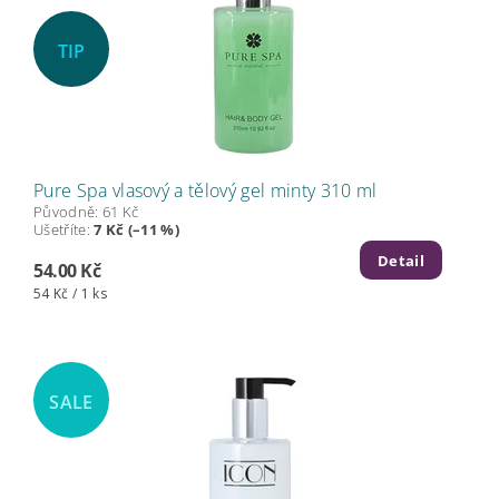
TIP
Pure Spa vlasový a tělový gel minty 310 ml
Původně:
61 Kč
Ušetříte
:
7 Kč (–11 %)
Detail
54.00 Kč
54 Kč / 1 ks
SALE