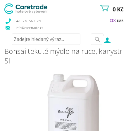
0 Kč
CZK
EUR
+420 776 569 589
info@caretrade.cz
Bonsai tekuté mýdlo na ruce, kanystr
5l