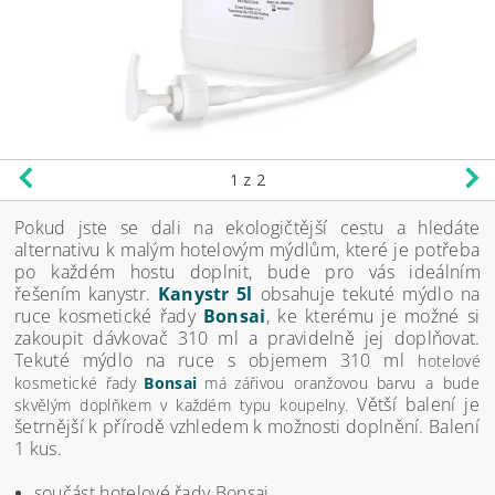
1
z 2
Pokud jste se dali na ekologičtější cestu a hledáte
alternativu k malým hotelovým mýdlům, které je potřeba
po každém hostu doplnit, bude pro vás ideálním
řešením kanystr.
Kanystr 5l
obsahuje tekuté mýdlo na
ruce kosmetické řady
Bonsai
, ke kterému je možné si
zakoupit dávkovač 310 ml a pravidelně jej doplňovat.
Tekuté mýdlo na ruce s objemem 310 ml
hotelové
kosmetické řady
Bonsai
má
zářivou oranžovou barvu a bude
Větší balení je
skvělým doplňkem v každém typu koupelny.
šetrnější k přírodě vzhledem k možnosti doplnění. Balení
1 kus.
součást hotelové řady Bonsai