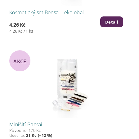
Kosmetický set Bonsai - eko obal
Detail
4.26 Kč
4,26 Kč / 1 ks
AKCE
Minišití Bonsai
Původně:
170 Kč
Ušetříte
:
21 Kč (–12 %)