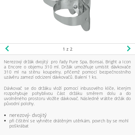
1
z 2
Nerezový držák dvojitý pro řady Pure Spa, Bonsai, Bright a Icon
a Encore o objemu 310 ml. Držák umožňuje umístit dávkovače
310 ml na stěnu koupelny, přičemž pomocí bezpečnostního
uzávěru zamezí odcizení dávkovačů. Balení 1 ks.
Dávkovač se do držáku vloží pomocí inbusového klíče, kterým
rozpohybuje pohyblivou část držáku směrem dolu a do
uvolněného prostoru vložíte dávkovač. Následně vrátíte držák do
původní polohy.
nerezový- dvojitý
při čištění se vyhněte drátěným utěrkám, povrch by se mohl
poškrábat