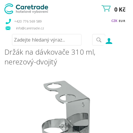
0 Kč
CZK
EUR
+420 776 569 589
info@caretrade.cz
Držák na dávkovače 310 ml,
nerezový-dvojitý