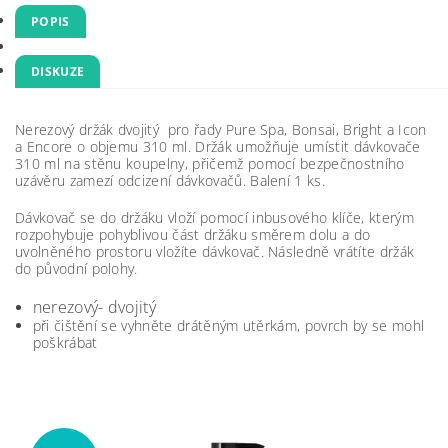
POPIS
DISKUZE
Nerezový držák dvojitý pro řady Pure Spa, Bonsai, Bright a Icon
a Encore o objemu 310 ml. Držák umožňuje umístit dávkovače
310 ml na stěnu koupelny, přičemž pomocí bezpečnostního
uzávěru zamezí odcizení dávkovačů. Balení 1 ks.
Dávkovač se do držáku vloží pomocí inbusového klíče, kterým
rozpohybuje pohyblivou část držáku směrem dolu a do
uvolněného prostoru vložíte dávkovač. Následně vrátíte držák
do původní polohy.
nerezový- dvojitý
při čištění se vyhněte drátěným utěrkám, povrch by se mohl
poškrábat