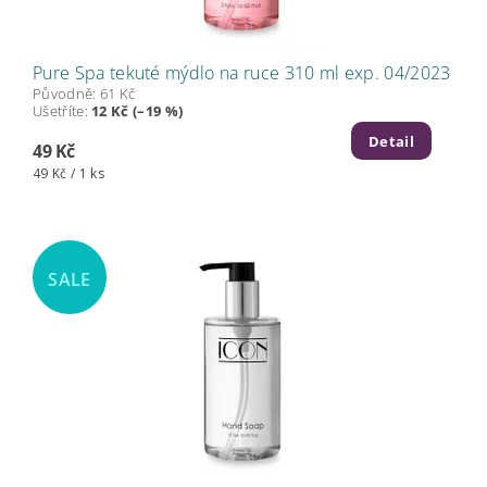
Pure Spa tekuté mýdlo na ruce 310 ml exp. 04/2023
Původně:
61 Kč
Ušetříte
:
12 Kč (–19 %)
Detail
49 Kč
49 Kč / 1 ks
SALE