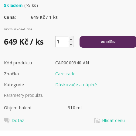
Skladem
(>5 ks)
Cena:
649 Kč / 1 ks
785,29 Kč včetně DPH
649 Kč
/ ks
Kód produktu
CAR0000940JAN
Značka
Caretrade
Kategorie
Dávkovače a náplně
Parametry produktu:
Objem balení
310 ml
Dotaz
Hlídat cenu