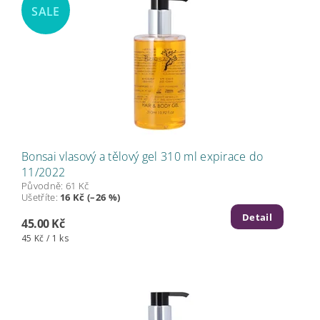
SALE
Bonsai vlasový a tělový gel 310 ml expirace do
11/2022
Původně:
61 Kč
Ušetříte
:
16 Kč (–26 %)
Detail
45.00 Kč
45 Kč / 1 ks