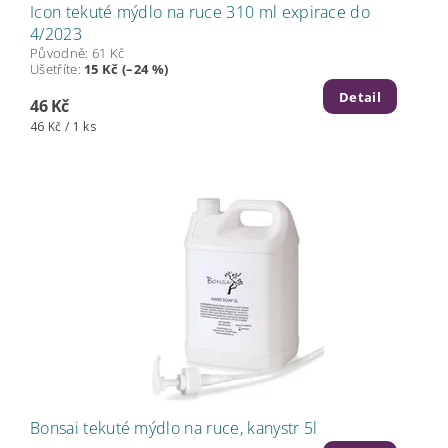
Icon tekuté mýdlo na ruce 310 ml expirace do
4/2023
Původně:
61 Kč
Ušetříte
:
15 Kč (–24 %)
Detail
46 Kč
46 Kč / 1 ks
Bonsai tekuté mýdlo na ruce, kanystr 5l