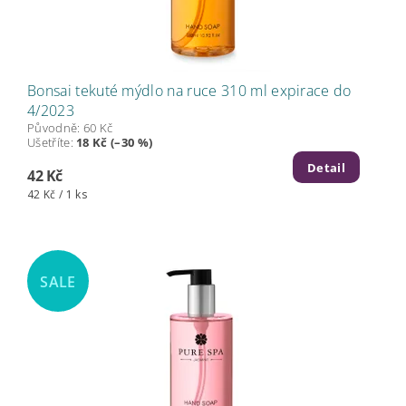
Bonsai tekuté mýdlo na ruce 310 ml expirace do
4/2023
Původně:
60 Kč
Ušetříte
:
18 Kč (–30 %)
Detail
42 Kč
42 Kč / 1 ks
SALE