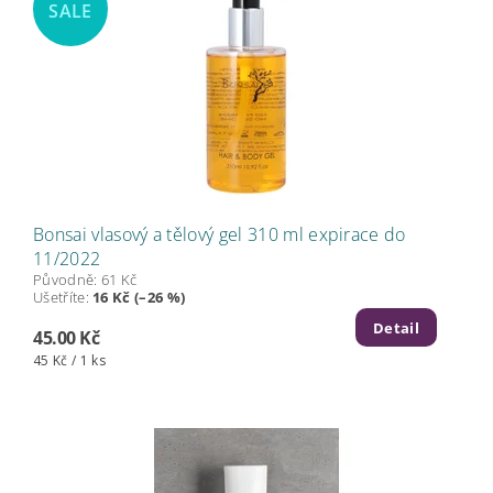
SALE
Bonsai vlasový a tělový gel 310 ml expirace do
11/2022
Původně:
61 Kč
Ušetříte
:
16 Kč (–26 %)
Detail
45.00 Kč
45 Kč / 1 ks