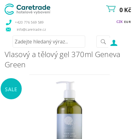
0 Kč
CZK
EUR
+420 776 569 589
info@caretrade.cz
Vlasový a tělový gel 370ml Geneva
Green
SALE