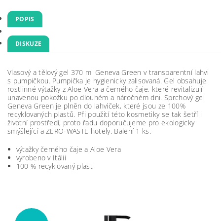
POPIS
DISKUZE
Vlasový a tělový gel 370 ml Geneva Green v transparentní lahvi
s pumpičkou. Pumpička je hygienicky zalisovaná. Gel obsahuje
rostlinné výtažky z Aloe Vera a černého čaje, které revitalizují
unavenou pokožku po dlouhém a náročném dni. Sprchový gel
Geneva Green je plněn do lahviček, které jsou ze 100%
recyklovaných plastů. Při použití této kosmetiky se tak šetří i
životní prostředí, proto řadu doporučujeme pro ekologicky
smýšlející a ZERO-WASTE hotely. Balení 1 ks.
výtažky černého čaje a Aloe Vera
vyrobeno v Itálii
100 % recyklovaný plast