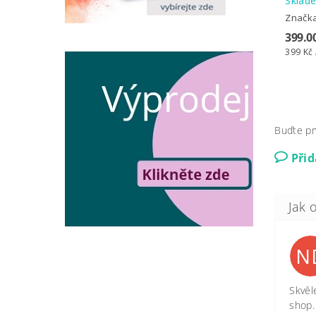
Skla
Značk
399.0
399 Kč 
Buďte pr
Při
N
Skvěl
shop.