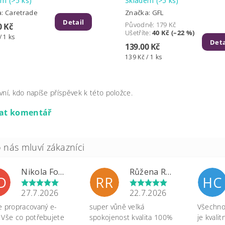
dem
(>5 ks)
Skladem
(>5 ks)
a:
Caretrade
Značka:
GFL
Detail
Původně:
179 Kč
0 Kč
Ušetříte
:
40 Kč (–22 %)
/ 1 ks
Deta
139.00 Kč
139 Kč / 1 ks
vní, kdo napíše příspěvek k této položce.
dat komentář
Nikola Formánková Dvořáková
Růžena Rypková
D
RR
HC
27.7.2026
22.7.2026
e propracovaný e-
super vůně velká
Všechno 
 Vše co potřebujete
spokojenost kvalita 100%
je kvali