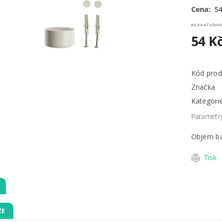
Cena:
54
65,34 Kč 
54 K
Kód prod
Značka
Kategori
Parametr
Objem ba
Tisk
ZE