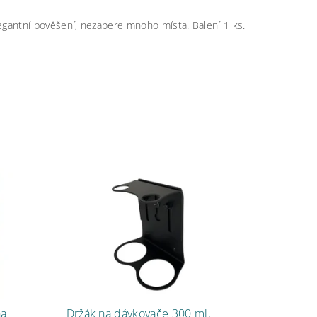
legantní pověšení, nezabere mnoho místa. Balení 1 ks.
ha
Držák na dávkovače 300 ml,