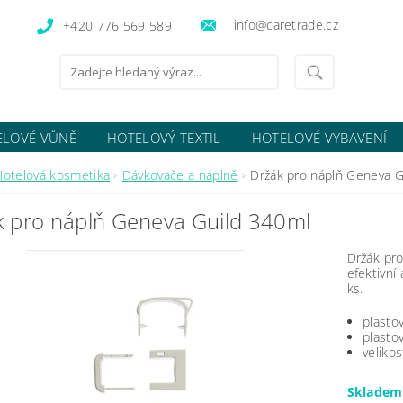
info@caretrade.cz
+420 776 569 589
ELOVÉ VŮNĚ
HOTELOVÝ TEXTIL
HOTELOVÉ VYBAVENÍ
OCENÍ OBCHODU
Hotelová kosmetika
Dávkovače a náplně
Držák pro náplň Geneva G
k pro náplň Geneva Guild 340ml
Držák pro
efektivní
ks.
plasto
plasto
veliko
Sklade