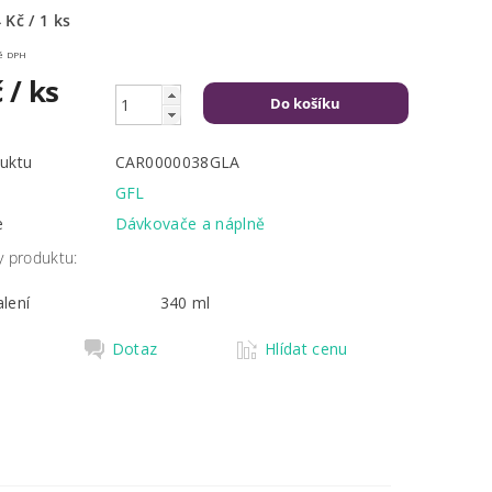
 Kč / 1 ks
včetně DPH
č
/ ks
uktu
CAR0000038GLA
GFL
e
Dávkovače a náplně
y produktu:
lení
340 ml
Dotaz
Hlídat cenu