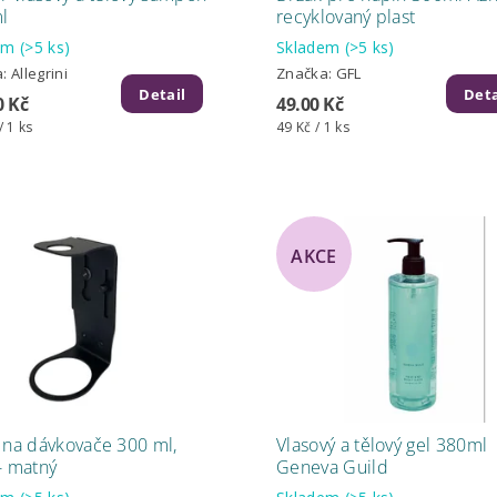
l
recyklovaný plast
dem
(>5 ks)
Skladem
(>5 ks)
a:
Allegrini
Značka:
GFL
Detail
Deta
0 Kč
49.00 Kč
/ 1 ks
49 Kč / 1 ks
AKCE
 na dávkovače 300 ml,
Vlasový a tělový gel 380ml
- matný
Geneva Guild