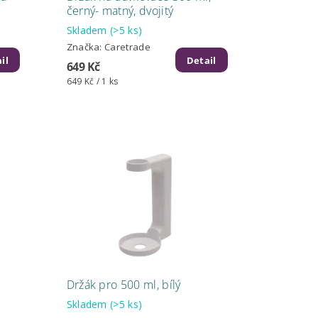
černý- matný, dvojitý
Skladem
(>5 ks)
Značka:
Caretrade
il
Detail
649 Kč
649 Kč / 1 ks
Držák pro 500 ml, bílý
Skladem
(>5 ks)