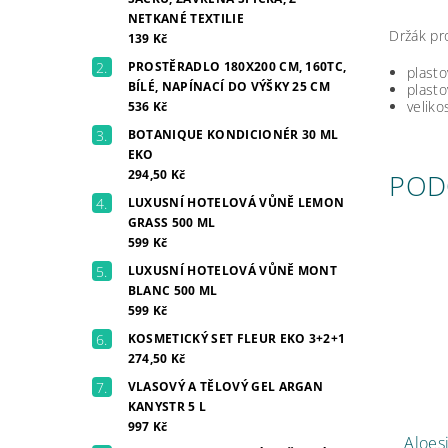
NETKANÉ TEXTILIE
Držák pr
139 Kč
PROSTĚRADLO 180X200 CM, 160TC,
plasto
BÍLÉ, NAPÍNACÍ DO VÝŠKY 25 CM
plasto
veliko
536 Kč
BOTANIQUE KONDICIONÉR 30 ML
EKO
294,50 Kč
POD
LUXUSNÍ HOTELOVÁ VŮNĚ LEMON
GRASS 500 ML
599 Kč
LUXUSNÍ HOTELOVÁ VŮNĚ MONT
BLANC 500 ML
599 Kč
KOSMETICKÝ SET FLEUR EKO 3+2+1
274,50 Kč
VLASOVÝ A TĚLOVÝ GEL ARGAN
KANYSTR 5 L
997 Kč
Aloes