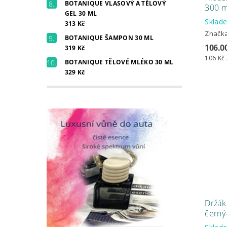
BOTANIQUE VLASOVÝ A TĚLOVÝ
300 m
GEL 30 ML
Skla
313 Kč
Značk
BOTANIQUE ŠAMPON 30 ML
106.0
319 Kč
106 Kč 
BOTANIQUE TĚLOVÉ MLÉKO 30 ML
329 Kč
Držák
černý