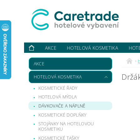
AKCE
HOTELOVÁ KOSMETIKA
HOT
VYBAVUJI ...
KONTAKTY
O NÁS
HODN
AKCE
Držá
HOTELOVÁ KOSMETIKA
KOSMETICKÉ ŘADY
HOTELOVÁ MÝDLA
DÁVKOVAČE A NÁPLNĚ
KOSMETICKÉ DOPLŇKY
STOJÁNKY NA HOTELOVOU
KOSMETIKU
KOSMETICKÉ TAŠKY