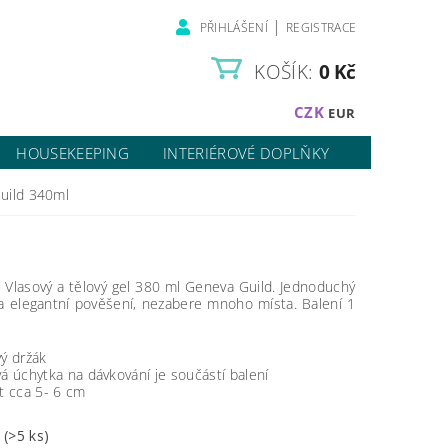
|
PŘIHLÁŠENÍ
REGISTRACE
KOŠÍK:
0 Kč
CZK
EUR
HOUSEKEEPING
INTERIÉROVÉ DOPLŇKY
uild 340ml
 Vlasový a tělový gel 380 ml Geneva Guild. Jednoduchý
 a elegantní pověšení, nezabere mnoho místa. Balení 1
vý držák
vá úchytka na dávkování je součástí balení
st cca 5- 6 cm
m
(>5 ks)