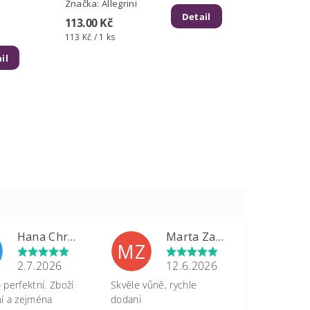
Značka:
Allegrini
Detail
113.00 Kč
113 Kč / 1 ks
il
Hana Chrastinová
Marta Zapletalová
MZ
2.7.2026
12.6.2026
perfektní. Zboží
Skvěle vůně, rychle
tní a zejména
dodani