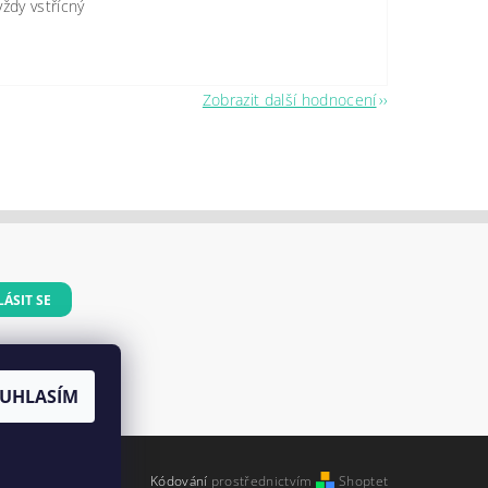
vždy vstřícný
Zobrazit další hodnocení
dajů
UHLASÍM
Kódování
prostřednictvím
Shoptet