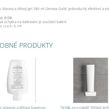
o Vlasový a tělový gel 380 ml Geneva Guild. Jednoduchý efektivní a e
vý držák
vá úchytka na dávkování je součástí balení
st cca 5- 6 cm
OBNÉ PRODUKTY
ir vlasový a tělový šampon
Držák pro náplň 300ml Az