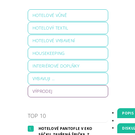
HOTELOVÉ VŮNĚ
HOTELOVÝ TEXTIL
HOTELOVÉ VYBAVENÍ
HOUSEKEEPING
INTERIÉROVÉ DOPLŇKY
VYBAVUJI ...
VÝPRODEJ
POPIS
TOP 10
DISKU
HOTELOVÉ PANTOFLE V EKO
SÁČKU, ZAVŘENÁ ŠPIČKA, Z