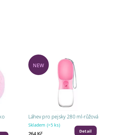
NEW
ko
Láhev pro pejsky 280 ml-růžová
Skladem
(>5 ks)
Detail
264 Kč