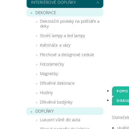
INTERIÉROVÉ DOPLŇKY
DEKORACE
Dekorační povlaky na polštáře a
deky
Stolní lampy a led lampy
Květináče a vázy
Plechové a designové cedule
Fotorámečky
Magnetky
Dřevěné dekorace
POPIS
Hodiny
DISKU
Dřevěné bedýnky
DOPLŇKY
Sloneček
Luxusní vůně do auta
skvělé