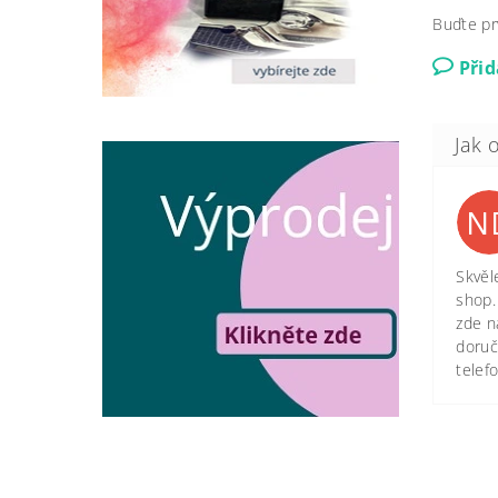
Buďte pr
Při
N
Skvěl
shop.
zde n
doruč
telef