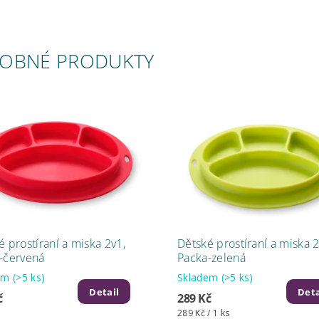
OBNÉ PRODUKTY
é prostíraní a miska 2v1,
Dětské prostíraní a miska 2
-červená
Packa-zelená
dem
(>5 ks)
Skladem
(>5 ks)
Detail
Deta
č
289 Kč
289 Kč / 1 ks