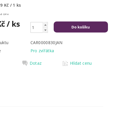
9 Kč / 1 ks
Kč včetně DPH
Kč
/ ks
uktu
CAR0000830JAN
e
Pro zvířátka
Dotaz
Hlídat cenu