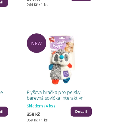
il
264 Kč / 1 ks
NEW
ve
Plyšová hračka pro pejsky
barevná sovička interaktivní
Skladem
(4 ks)
il
Detail
359 Kč
359 Kč / 1 ks