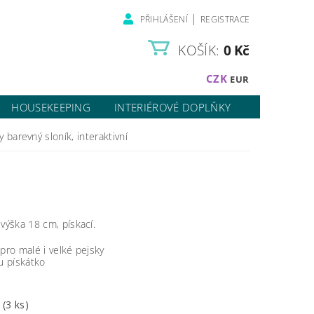
|
PŘIHLÁŠENÍ
REGISTRACE
KOŠÍK:
0 Kč
CZK
EUR
HOUSEKEEPING
INTERIÉROVÉ DOPLŇKY
 barevný sloník, interaktivní
výška 18 cm, pískací.
 pro malé i velké pejsky
ku pískátko
m
(3 ks)