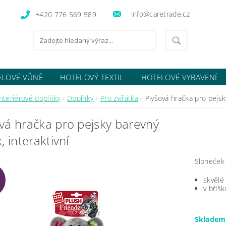
info@caretrade.cz
+420 776 569 589
ELOVÉ VŮNĚ
HOTELOVÝ TEXTIL
HOTELOVÉ VYBAVENÍ
OCENÍ OBCHODU
Interiérové doplňky
Doplňky
Pro zvířátka
Plyšová hračka pro pejsky
vá hračka pro pejsky barevný
k, interaktivní
Sloneček 
skvělé
v bříš
Sklade