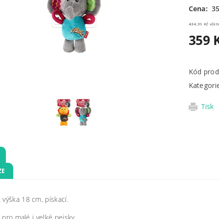
Cena:
35
434,39 
359 
Kód prod
Kategori
Tisk
ZE
 výška 18 cm, pískací.
 pro malé i velké pejsky