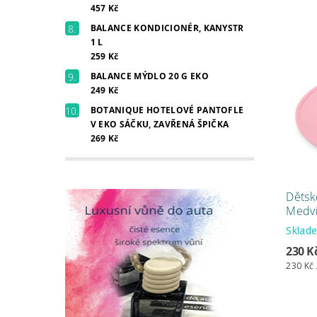
457 Kč
BALANCE KONDICIONÉR, KANYSTR
1 L
259 Kč
BALANCE MÝDLO 20 G EKO
249 Kč
BOTANIQUE HOTELOVÉ PANTOFLE
V EKO SÁČKU, ZAVŘENÁ ŠPIČKA
269 Kč
Dětsk
Medv
Skla
230 K
230 Kč 