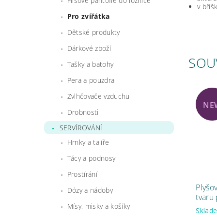
Flísové pantofle do ložnice
v bříš
Pro zvířátka
Dětské produkty
Dárkové zboží
SOU
Tašky a batohy
Pera a pouzdra
Zvlhčovače vzduchu
NE
Drobnosti
SERVÍROVÁNÍ
Hrnky a talíře
Tácy a podnosy
Prostírání
Plyšo
Dózy a nádoby
tvaru 
Mísy, misky a košíky
Skla