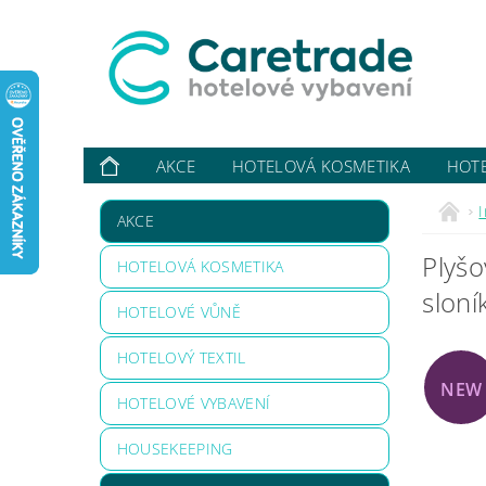
AKCE
HOTELOVÁ KOSMETIKA
HOT
VYBAVUJI ...
KONTAKTY
O NÁS
HODN
AKCE
Plyšo
HOTELOVÁ KOSMETIKA
sloní
HOTELOVÉ VŮNĚ
HOTELOVÝ TEXTIL
NEW
HOTELOVÉ VYBAVENÍ
HOUSEKEEPING