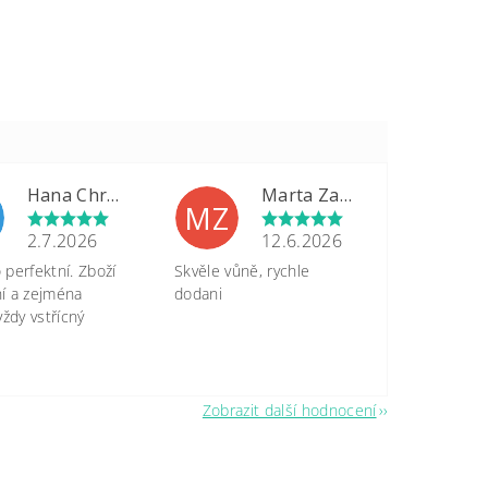
Hana Chrastinová
Marta Zapletalová
MZ
2.7.2026
12.6.2026
perfektní. Zboží
Skvěle vůně, rychle
tní a zejména
dodani
vždy vstřícný
Zobrazit další hodnocení