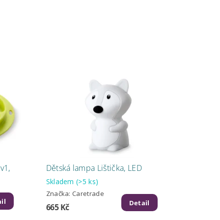
v1,
Dětská lampa Lištička, LED
Skladem
(>5 ks)
Značka:
Caretrade
il
Detail
665 Kč