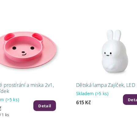
é prostírání a miska 2v1,
Dětská lampa Zajíček, LED
ídek
Skladem
(>5 ks)
dem
(>5 ks)
Deta
615 Kč
Detail
č
/ 1 ks