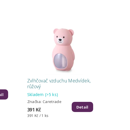
Zvlhčovač vzduchu Medvídek,
růžový
Skladem
(>5 ks)
il
Značka:
Caretrade
Detail
391 Kč
391 Kč / 1 ks