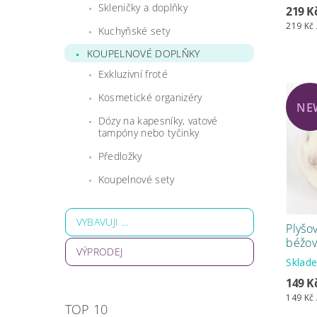
Skleničky a doplňky
219 K
219 Kč 
Kuchyňské sety
KOUPELNOVÉ DOPLŇKY
Exkluzivní froté
Kosmetické organizéry
NE
Dózy na kapesníky, vatové
tampóny nebo tyčinky
Předložky
Koupelnové sety
VYBAVUJI ...
Plyšo
béžov
VÝPRODEJ
Skla
149 K
149 Kč 
TOP 10