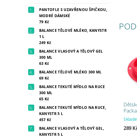
PANTOFLE S UZAVŘENOU ŠPIČKOU,
MODRÉ DÁMSKÉ
79 Kč
POD
BALANCE TĚLOVÉ MLÉKO, KANYSTR
1 L
249 Kč
BALANCE VLASOVÝ A TĚLOVÝ GEL
300 ML
63 Kč
BALANCE TĚLOVÉ MLÉKO 300 ML
69 Kč
BALANCE TEKUTÉ MÝDLO NA RUCE
300 ML
65 Kč
Dětsk
BALANCE TEKUTÉ MÝDLO NA RUCE,
Packa
KANYSTR 5 L
Skla
457 Kč
289 K
BALANCE VLASOVÝ A TĚLOVÝ GEL,
KANYSTR 5 L