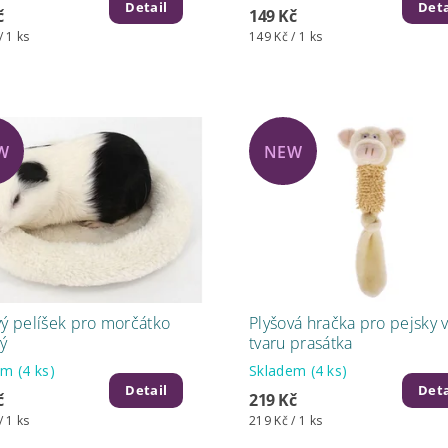
Detail
Deta
č
149 Kč
/ 1 ks
149 Kč / 1 ks
W
NEW
vý pelíšek pro morčátko
Plyšová hračka pro pejsky 
ý
tvaru prasátka
dem
(4 ks)
Skladem
(4 ks)
Detail
Deta
č
219 Kč
/ 1 ks
219 Kč / 1 ks