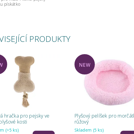
ku pískátko
VISEJÍCÍ PRODUKTY
W
NEW
vá hračka pro pejsky ve
Plyšový pelíšek pro morčát
plyšové kosti
růžový
dem
(>5 ks)
Skladem
(5 ks)