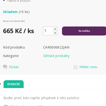
návod k použití
Skladem
(>5 ks)
804,65 Kč včetně DPH
665 Kč
/ ks
Kód produktu
CAR0000622JAN
Kategorie
Dětské produkty
Dotaz
Hlídat cenu
DISKUZE
Buďte první, kdo napíše příspěvek k této položce.