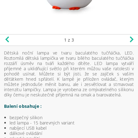
1
z 3
Dětská noční lampa ve tvaru baculatého tučňáčka, LED.
Roztomilá dětská lampička ve tvaru bílého baculatého tučňáčka
rozzáří úsměv na tváři každého dítěte. LED lampa vytváří
příjemné a uklidňující světlo při kterém můžou vaše ratolesti v
pohodě usínat. Můžete si být jisti, že se zajíček s vaším
děťátkem hned spřátelí. K lampě je přiložen ovládač, kterým
můžete jednoduše měnit barvu, ale i zesvětlovat a stmavovat
intenzitu lampičky. Lampa je vyrobena ze omývatelného silikonu
díky čemu je neskutečně příjemná na omak a tvarovatelná.
Balení obsahuje :
bezpečný silikon
led lampa - 15 barevných variant
nabíjecí USB kabel
dálkové ovládání