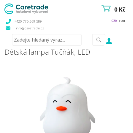
0 Kč
CZK
EUR
+420 776 569 589
info@caretrade.cz
Dětská lampa Tučňák, LED