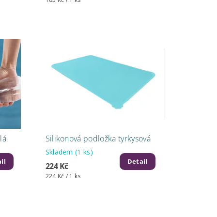
lá
Silikonová podložka tyrkysová
Skladem
(1 ks)
il
Detail
224 Kč
224 Kč / 1 ks