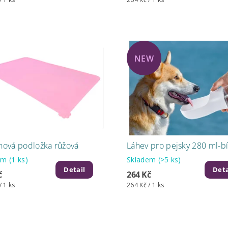
NEW
onová podložka růžová
Láhev pro pejsky 280 ml-bí
dem
(1 ks)
Skladem
(>5 ks)
Detail
Deta
č
264 Kč
/ 1 ks
264 Kč / 1 ks