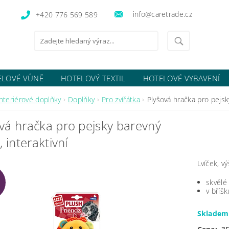
info@caretrade.cz
+420 776 569 589
ELOVÉ VŮNĚ
HOTELOVÝ TEXTIL
HOTELOVÉ VYBAVENÍ
OCENÍ OBCHODU
Interiérové doplňky
Doplňky
Pro zvířátka
Plyšová hračka pro pejsky
vá hračka pro pejsky barevný
, interaktivní
Lvíček, v
skvělé
v bříš
Sklade