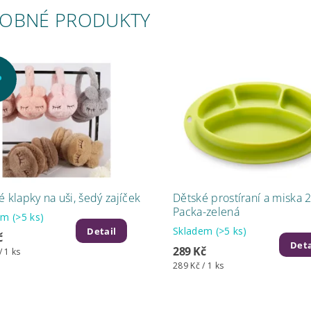
OBNÉ PRODUKTY
P
 klapky na uši, šedý zajíček
Dětské prostíraní a miska 2
Packa-zelená
dem
(>5 ks)
Skladem
(>5 ks)
Detail
č
Deta
289 Kč
/ 1 ks
289 Kč / 1 ks