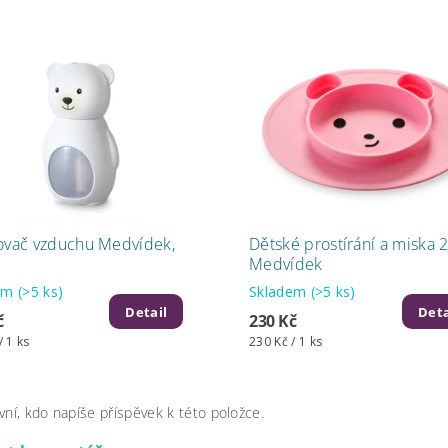
ovač vzduchu Medvídek,
Dětské prostírání a miska 2
Medvídek
dem
(>5 ks)
Skladem
(>5 ks)
Detail
Deta
č
230 Kč
/ 1 ks
230 Kč / 1 ks
vní, kdo napíše příspěvek k této položce.