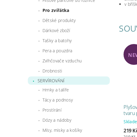
Flísové pantofle do ložnice
v bříš
Pro zvířátka
Dětské produkty
SOU
Dárkové zboží
Tašky a batohy
Pera a pouzdra
NE
Zvlhčovače vzduchu
Drobnosti
SERVÍROVÁNÍ
Hrnky a talíře
Tácy a podnosy
Plyšo
Prostírání
tvaru
Dózy a nádoby
Skla
219 K
Mísy, misky a košíky
219 Kč 