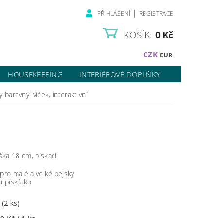
|
PŘIHLÁŠENÍ
REGISTRACE
KOŠÍK:
0 Kč
CZK
EUR
HOUSEKEEPING
INTERIÉROVÉ DOPLŇKY
 barevný lvíček, interaktivní
ýška 18 cm, pískací.
 pro malé a velké pejsky
ku pískátko
m
(2 ks)