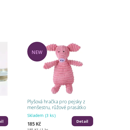
NEW
Plyšová hračka pro pejsky z
menšestru, růžové prasátko
Skladem
(3 ks)
il
Detail
185 Kč
185 Kč / 1 ks