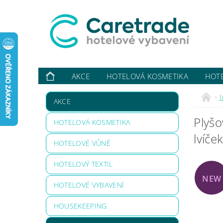
AKCE
HOTELOVÁ KOSMETIKA
HOT
VYBAVUJI ...
KONTAKTY
O NÁS
HODN
AKCE
Plyšo
HOTELOVÁ KOSMETIKA
lvíček
HOTELOVÉ VŮNĚ
HOTELOVÝ TEXTIL
NEW
HOTELOVÉ VYBAVENÍ
HOUSEKEEPING