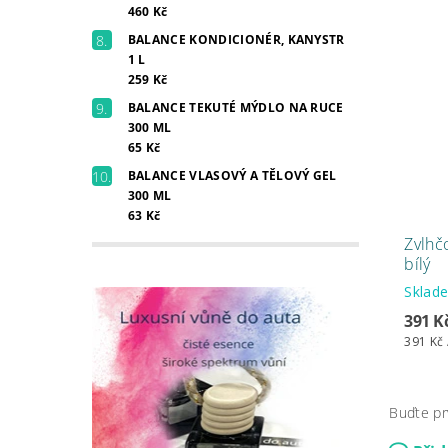
460 Kč
BALANCE KONDICIONÉR, KANYSTR
1 L
259 Kč
BALANCE TEKUTÉ MÝDLO NA RUCE
300 ML
65 Kč
BALANCE VLASOVÝ A TĚLOVÝ GEL
300 ML
63 Kč
Zvlhč
bílý
Skla
391 K
391 Kč 
Buďte pr