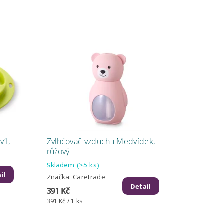
v1,
Zvlhčovač vzduchu Medvídek,
růžový
Skladem
(>5 ks)
il
Značka:
Caretrade
Detail
391 Kč
391 Kč / 1 ks