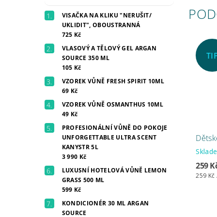
POD
VISAČKA NA KLIKU "NERUŠIT/
UKLIDIT", OBOUSTRANNÁ
725 Kč
VLASOVÝ A TĚLOVÝ GEL ARGAN
TI
SOURCE 350 ML
105 Kč
VZOREK VŮNĚ FRESH SPIRIT 10ML
69 Kč
VZOREK VŮNĚ OSMANTHUS 10ML
49 Kč
PROFESIONÁLNÍ VŮNĚ DO POKOJE
Dětské
UNFORGETTABLE ULTRA SCENT
KANYSTR 5L
Skla
3 990 Kč
259 K
LUXUSNÍ HOTELOVÁ VŮNĚ LEMON
259 Kč 
GRASS 500 ML
599 Kč
KONDICIONÉR 30 ML ARGAN
SOURCE