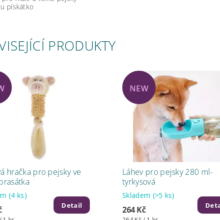
ku pískátko
VISEJÍCÍ PRODUKTY
W
NEW
vá hračka pro pejsky ve
Láhev pro pejsky 280 ml-
 prasátka
tyrkysová
dem
(4 ks)
Skladem
(>5 ks)
Detail
Deta
č
264 Kč
/ 1 ks
264 Kč / 1 ks