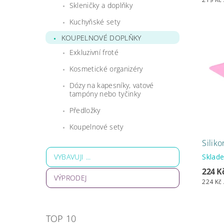
Skleničky a doplňky
Kuchyňské sety
KOUPELNOVÉ DOPLŇKY
Exkluzivní froté
Kosmetické organizéry
Dózy na kapesníky, vatové
tampóny nebo tyčinky
Předložky
Koupelnové sety
Silik
Skla
VYBAVUJI ...
224 K
VÝPRODEJ
224 Kč 
TOP 10