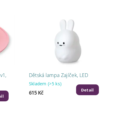
v1,
Dětská lampa Zajíček, LED
Skladem
(>5 ks)
Detail
615 Kč
il