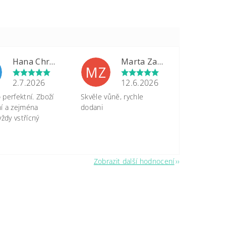
Hana Chrastinová
Marta Zapletalová
MZ
2.7.2026
12.6.2026
perfektní. Zboží
Skvěle vůně, rychle
tní a zejména
dodani
vždy vstřícný
Zobrazit další hodnocení