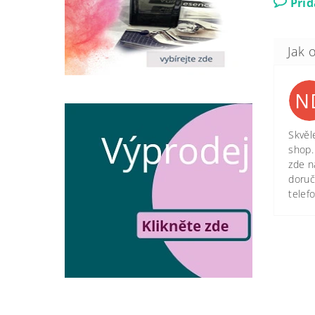
Při
N
Skvěl
shop.
zde n
doruč
telef