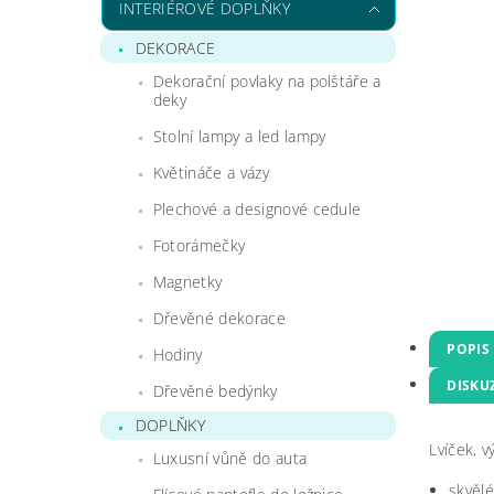
INTERIÉROVÉ DOPLŇKY
DEKORACE
Dekorační povlaky na polštáře a
deky
Stolní lampy a led lampy
Květináče a vázy
Plechové a designové cedule
Fotorámečky
Magnetky
Dřevěné dekorace
POPIS
Hodiny
DISKU
Dřevěné bedýnky
DOPLŇKY
Lvíček, v
Luxusní vůně do auta
skvělé