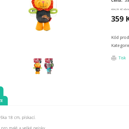
Cena:
35
434,39 
359 
Kód prod
Kategori
Tisk
ZE
ýška 18 cm, pískací.
 pro malé a velké pejsky