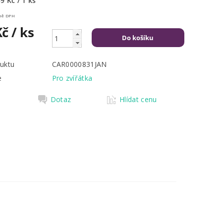
9 Kč / 1 ks
Kč včetně DPH
Kč
/ ks
uktu
CAR0000831JAN
e
Pro zvířátka
Dotaz
Hlídat cenu