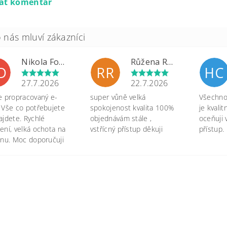
dat komentář
Nikola Formánková Dvořáková
Růžena Rypková
D
RR
HC
27.7.2026
22.7.2026
e propracovaný e-
super vůně velká
Všechno 
 Vše co potřebujete
spokojenost kvalita 100%
je kvali
ajdete. Rychlé
objednávám stále ,
oceňuji 
ení, velká ochota na
vstřícný přístup děkuji
přístup.
onu. Moc doporučuji