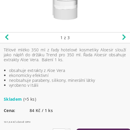
1
z 3
Tělové mléko 350 ml z řady hotelové kosmetiky Aloesir slouží
jako náplň do držáku Trend pro 350 ml. Řada Aloesir obsahuje
extrakty Aloe Vera. Balení 1 ks.
obsahuje extrakty z Aloe Vera
ekonomicky efektivní
neobsahuje parabeny, silikony, minerální látky
vyrobeno v Itálii
Skladem
(>5 ks)
Cena:
84 Kč / 1 ks
101,64 Kč včetně DPH