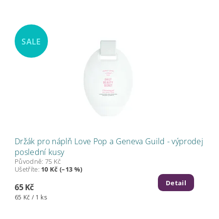
SALE
Držák pro náplň Love Pop a Geneva Guild - výprodej
poslední kusy
Původně:
75 Kč
Ušetříte
:
10 Kč (–13 %)
Detail
65 Kč
65 Kč / 1 ks