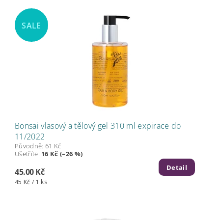
SALE
Bonsai vlasový a tělový gel 310 ml expirace do
11/2022
Původně:
61 Kč
Ušetříte
:
16 Kč (–26 %)
Detail
45.00 Kč
45 Kč / 1 ks