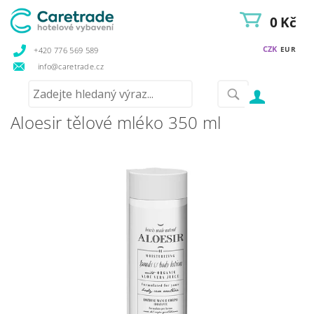
0 Kč
CZK
EUR
+420 776 569 589
info@caretrade.cz
Aloesir tělové mléko 350 ml