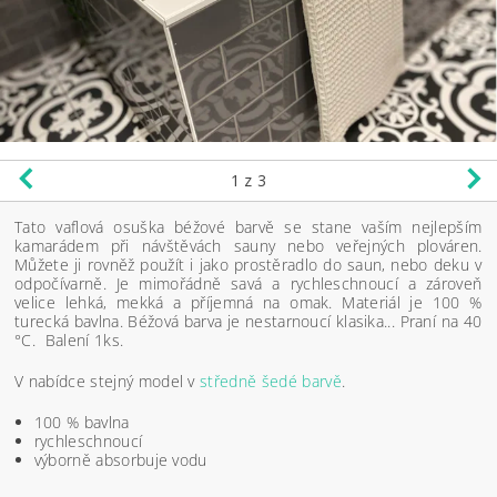
1
z 3
Tato vaflová osuška béžové barvě se stane vaším nejlepším
kamarádem při návštěvách sauny nebo veřejných plováren.
Můžete ji rovněž použít i jako prostěradlo do saun, nebo deku v
odpočívarně. Je mimořádně savá a rychleschnoucí a zároveň
velice lehká, mekká a příjemná na omak. Materiál je 100 %
turecká bavlna. Béžová barva je nestarnoucí klasika... Praní na 40
°C. Balení 1ks.
V nabídce stejný model v
středně šedé barvě
.
100 % bavlna
rychleschnoucí
výborně absorbuje vodu