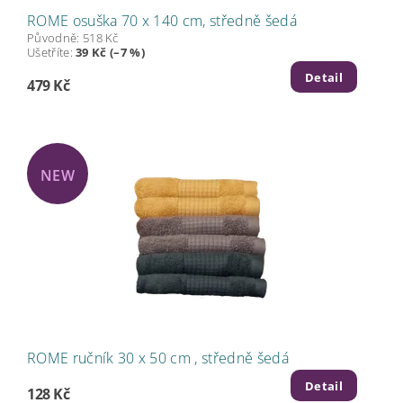
ROME osuška 70 x 140 cm, středně šedá
Původně:
518 Kč
Ušetříte
:
39 Kč (–7 %)
Detail
479 Kč
NEW
ROME ručník 30 x 50 cm , středně šedá
Detail
128 Kč