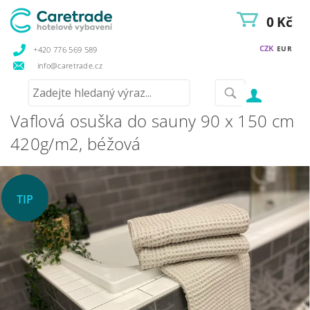
0 Kč
CZK
EUR
+420 776 569 589
info@caretrade.cz
Vaflová osuška do sauny 90 x 150 cm
420g/m2, béžová
TIP