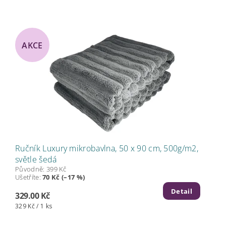
AKCE
Ručník Luxury mikrobavlna, 50 x 90 cm, 500g/m2,
světle šedá
Původně:
399 Kč
Ušetříte
:
70 Kč (–17 %)
Detail
329.00 Kč
329 Kč / 1 ks