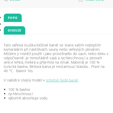
POPIS
DISKUZE
Tato vaflová osuška béžové barvě se stane vaším nejlepším
kamarádem při návštěvách sauny nebo veřejných plováren.
Můžete ji rovněž použít i jako prostěradlo do saun, nebo deku v
odpočívarně. Je mimořádně savá a rychleschnoucí a zároveň
velice lehká, mekká a příjemná na omak. Materiál je 100 %
turecká bavlna. Béžová barva je nestarnoucí klasika... Praní na
40 °C. Balení 1ks.
V nabídce stejný model v
středně šedé barvě
.
100 % bavlna
rychleschnoucí
výborně absorbuje vodu