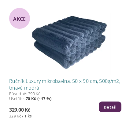
AKCE
Ručník Luxury mikrobavlna, 50 x 90 cm, 500g/m2,
tmavě modrá
Původně:
399 Kč
Ušetříte
:
70 Kč (–17 %)
Detail
329.00 Kč
329 Kč / 1 ks