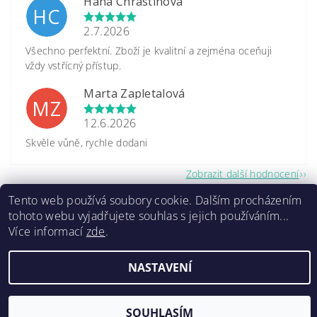
Hana Chrastinová
HC
2.7.2026
Všechno perfektní. Zboží je kvalitní a zejména oceňuji
vždy vstřícný přístup.
Marta Zapletalová
MZ
12.6.2026
Skvěle vůně, rychle dodani
Zobrazit další hodnocení
Tento web používá soubory cookie. Dalším procházením
tohoto webu vyjadřujete souhlas s jejich používáním...
Více informací
zde
.
2026 ©
www.caretrade.cz
, všechna práva vyhrazena
NASTAVENÍ
Kódování
prostřednictvím
Shoptet
SOUHLASÍM