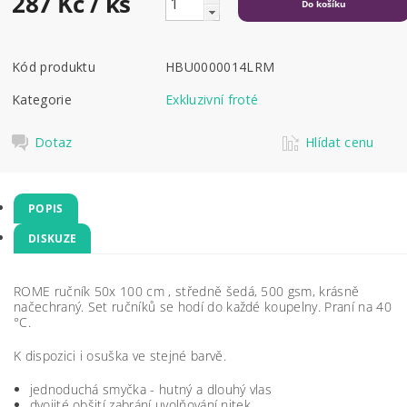
287 Kč
/ ks
Kód produktu
HBU0000014LRM
Kategorie
Exkluzivní froté
Dotaz
Hlídat cenu
POPIS
DISKUZE
ROME ručník 50x 100 cm , středně šedá, 500 gsm, krásně
načechraný. Set ručníků se hodí do každé koupelny. Praní na 40
°C
.
K dispozici i osuška ve stejné barvě.
jednoduchá smyčka - hutný a dlouhý vlas
dvojité obšití zabrání uvolňování nitek