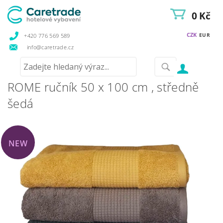
0 Kč
CZK
EUR
+420 776 569 589
info@caretrade.cz
ROME ručník 50 x 100 cm , středně
šedá
NEW