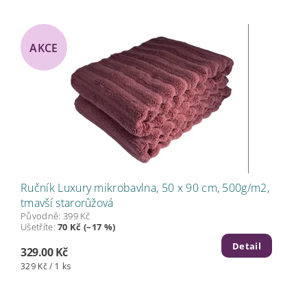
AKCE
Ručník Luxury mikrobavlna, 50 x 90 cm, 500g/m2,
tmavší starorůžová
Původně:
399 Kč
Ušetříte
:
70 Kč (–17 %)
Detail
329.00 Kč
329 Kč / 1 ks