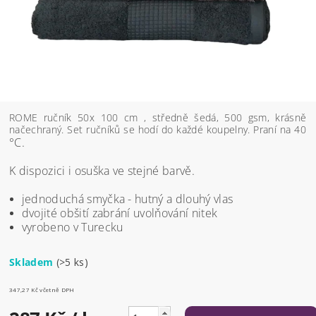
ROME ručník 50x 100 cm , středně šedá, 500 gsm, krásně
načechraný. Set ručníků se hodí do každé koupelny. Praní na 40
°C
.
K dispozici i osuška ve stejné barvě.
jednoduchá smyčka - hutný a dlouhý vlas
dvojité obšití zabrání uvolňování nitek
vyrobeno v Turecku
Skladem
(>5 ks)
347,27 Kč včetně DPH