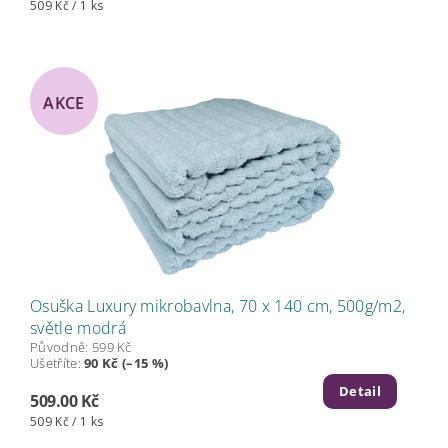
509 Kč / 1 ks
AKCE
Osuška Luxury mikrobavlna, 70 x 140 cm, 500g/m2,
světle modrá
Původně:
599 Kč
Ušetříte
:
90 Kč (–15 %)
Detail
509.00 Kč
509 Kč / 1 ks