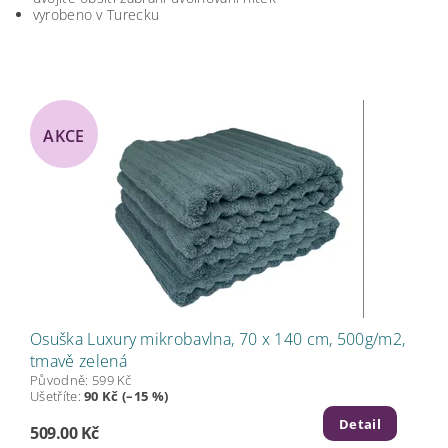
vyrobeno v Turecku
AKCE
Osuška Luxury mikrobavlna, 70 x 140 cm, 500g/m2,
tmavě zelená
Původně:
599 Kč
Ušetříte
:
90 Kč (–15 %)
Detail
509.00 Kč