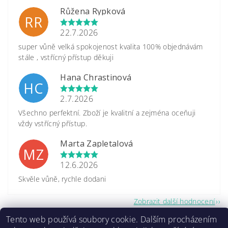
Růžena Rypková
RR
22.7.2026
super vůně velká spokojenost kvalita 100% objednávám
stále , vstřícný přístup děkuji
Hana Chrastinová
HC
2.7.2026
Všechno perfektní. Zboží je kvalitní a zejména oceňuji
vždy vstřícný přístup.
Marta Zapletalová
MZ
12.6.2026
Skvěle vůně, rychle dodani
Zobrazit další hodnocení
Tento web používá soubory cookie. Dalším procházením