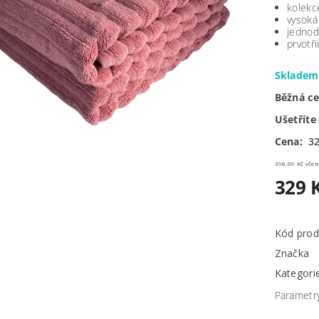
kolekc
vysoká
jednod
prvotří
Sklade
Běžná c
Ušetříte
Cena:
32
398,09 
329 
Kód prod
Značka
Kategori
Parametr