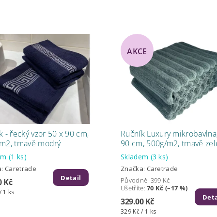
AKCE
k - řecký vzor 50 x 90 cm,
Ručník Luxury mikrobavlna,
m2, tmavě modrý
90 cm, 500g/m2, tmavě ze
dem
(1 ks)
Skladem
(3 ks)
a:
Caretrade
Značka:
Caretrade
Detail
Původně:
399 Kč
0 Kč
Ušetříte
:
70 Kč (–17 %)
/ 1 ks
Deta
329.00 Kč
329 Kč / 1 ks