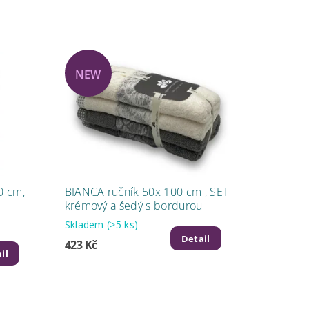
NEW
0 cm,
BIANCA ručník 50x 100 cm , SET
krémový a šedý s bordurou
Skladem
(>5 ks)
Detail
423 Kč
il