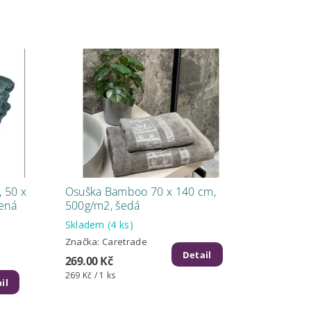
 50 x
Osuška Bamboo 70 x 140 cm,
lená
500g/m2, šedá
Skladem
(4 ks)
Značka:
Caretrade
Detail
269.00 Kč
269 Kč / 1 ks
il