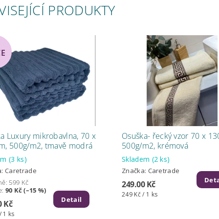
VISEJÍCÍ PRODUKTY
CE
a Luxury mikrobavlna, 70 x
Osuška- řecký vzor 70 x 13
m, 500g/m2, tmavě modrá
500g/m2, krémová
dem
(3 ks)
Skladem
(2 ks)
a:
Caretrade
Značka:
Caretrade
Deta
ně:
599 Kč
249.00 Kč
e
:
90 Kč (–15 %)
249 Kč / 1 ks
Detail
0 Kč
/ 1 ks