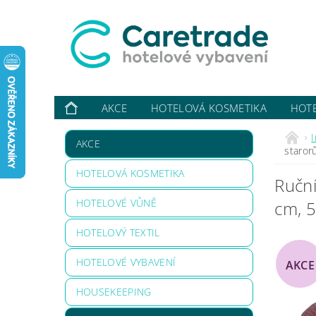
AKCE
HOTELOVÁ KOSMETIKA
HOT
VYBAVUJI ...
KONTAKTY
O NÁS
HODN
AKCE
staror
HOTELOVÁ KOSMETIKA
Ruční
HOTELOVÉ VŮNĚ
cm, 
HOTELOVÝ TEXTIL
HOTELOVÉ VYBAVENÍ
AKCE
HOUSEKEEPING