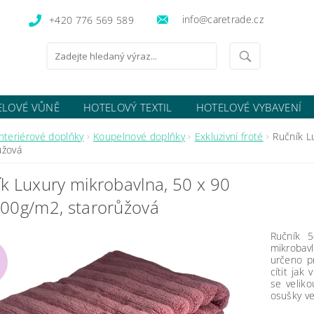
info@caretrade.cz
+420 776 569 589
ELOVÉ VŮNĚ
HOTELOVÝ TEXTIL
HOTELOVÉ VYBAVENÍ
OCENÍ OBCHODU
Interiérové doplňky
Koupelnové doplňky
Exkluzivní froté
Ručník L
ůžová
k Luxury mikrobavlna, 50 x 90
500g/m2, starorůžová
Ručník 5
mikrobavl
určeno pr
cítit jak
se veliko
osušky ve