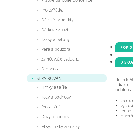
Flísové pantofle do ložnice
Pro zvířátka
Dětské produkty
Dárkové zboží
Tašky a batohy
POPIS
Pera a pouzdra
Zvlhčovače vzduchu
DISKU
Drobnosti
SERVÍROVÁNÍ
Ručník 50
lidi, kte
Hrnky a talíře
odolností
Tácy a podnosy
kolekc
vysoká
Prostírání
jedno
prvotří
Dózy a nádoby
Mísy, misky a košíky