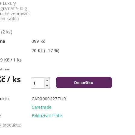
e Luxury
 gramáž 500 g
uché žebrování
dní kvalita
m
(2 ks)
ena
399 Kč
70 Kč
(–17 %)
9 Kč / 1 ks
Kč včetně DPH
Kč
/ ks
uktu
CAR0000227TUR
Caretrade
e
Exkluzivní froté
y produktu: