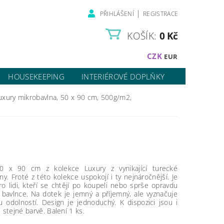
|
PŘIHLÁŠENÍ
REGISTRACE
KOŠÍK:
0 Kč
CZK
EUR
HOUSEKEEPING
INTERIÉROVÉ DOPLŇKY
uxury mikrobavlna, 50 x 90 cm, 500g/m2,
0 x 90 cm z kolekce Luxury z vynikající turecké
ny. Froté z této kolekce uspokojí i ty nejnáročnější. Je
o lidi, kteří se chtějí po koupeli nebo sprše opravdu
 v bavlnce. Na dotek je jemný a příjemný, ale vyznačuje
u odolností. Design je jednoduchý. K dispozici jsou i
 stejné barvě.
Balení 1 ks.