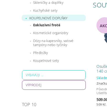
Skleničky a doplňky
SOU
Kuchyňské sety
KOUPELNOVÉ DOPLŇKY
Exkluzivní froté
AK
Kosmetické organizéry
Dózy na kapesníky, vatové
tampóny nebo tyčinky
Předložky
Koupelnové sety
Osušk
140 c
VYBAVUJI ...
Skla
Značk
VÝPRODEJ
Původ
Ušetřít
509.0
TOP 10
509 Kč 