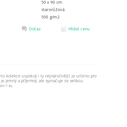
50 x 90 cm
starorůžová
500 g/m2
Dotaz
Hlídat cenu
éto kolekce uspokojí i ty nejnáročnější. Je určeno pro
k je jemný a příjemný, ale vyznačuje se velikou
ení 1 ks.