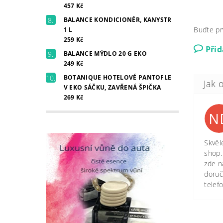
457 Kč
BALANCE KONDICIONÉR, KANYSTR
Buďte pr
1 L
259 Kč
Při
BALANCE MÝDLO 20 G EKO
249 Kč
BOTANIQUE HOTELOVÉ PANTOFLE
V EKO SÁČKU, ZAVŘENÁ ŠPIČKA
269 Kč
N
Skvěl
shop.
zde n
doruč
telef