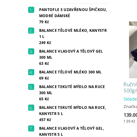
PANTOFLE S UZAVŘENOU ŠPIČKOU,
MODRÉ DÁMSKÉ
79 Kč
BALANCE TĚLOVÉ MLÉKO, KANYSTR
1 L
249 Kč
BALANCE VLASOVÝ A TĚLOVÝ GEL
300 ML
63 Kč
BALANCE TĚLOVÉ MLÉKO 300 ML
69 Kč
Ruční
BALANCE TEKUTÉ MÝDLO NA RUCE
500g/
300 ML
Skla
65 Kč
Značk
BALANCE TEKUTÉ MÝDLO NA RUCE,
KANYSTR 5 L
139.0
457 Kč
139 Kč 
BALANCE VLASOVÝ A TĚLOVÝ GEL,
KANYSTR 5 L