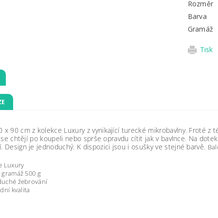
Rozměr
Barva
Gramáž
Tisk
ZE
 x 90 cm z kolekce Luxury z vynikající turecké mikrobavlny. Froté z t
ří se chtějí po koupeli nebo sprše opravdu cítit jak v bavlnce. Na dote
. Design je jednoduchý. K dispozici jsou i osušky ve stejné barvě.
Bal
e Luxury
 gramáž 500 g
duché žebrování
dní kvalita