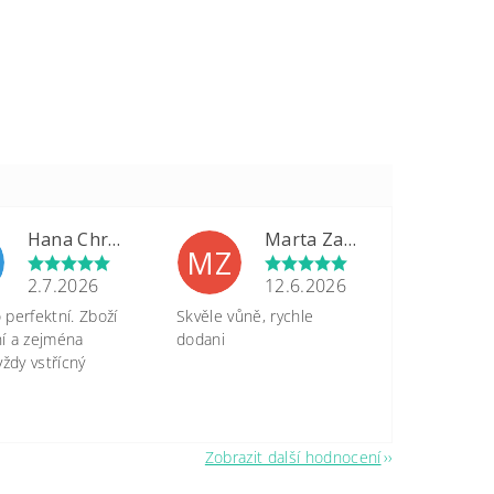
Hana Chrastinová
Marta Zapletalová
MZ
2.7.2026
12.6.2026
perfektní. Zboží
Skvěle vůně, rychle
tní a zejména
dodani
vždy vstřícný
Zobrazit další hodnocení