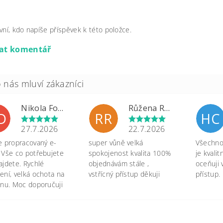
vní, kdo napíše příspěvek k této položce.
dat komentář
Nikola Formánková Dvořáková
Růžena Rypková
D
RR
HC
27.7.2026
22.7.2026
e propracovaný e-
super vůně velká
Všechno 
 Vše co potřebujete
spokojenost kvalita 100%
je kvali
ajdete. Rychlé
objednávám stále ,
oceňuji 
ení, velká ochota na
vstřícný přístup děkuji
přístup.
onu. Moc doporučuji