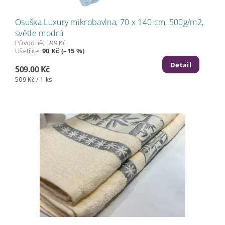
Osuška Luxury mikrobavlna, 70 x 140 cm, 500g/m2,
světle modrá
Původně:
599 Kč
Ušetříte
:
90 Kč (–15 %)
Detail
509.00 Kč
509 Kč / 1 ks