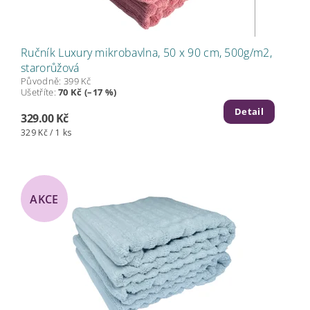
Ručník Luxury mikrobavlna, 50 x 90 cm, 500g/m2,
starorůžová
Původně:
399 Kč
Ušetříte
:
70 Kč (–17 %)
Detail
329.00 Kč
329 Kč / 1 ks
AKCE