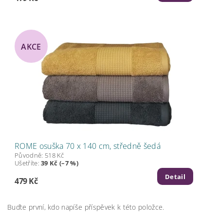
AKCE
ROME osuška 70 x 140 cm, středně šedá
Původně:
518 Kč
Ušetříte
:
39 Kč (–7 %)
Detail
479 Kč
Buďte první, kdo napíše příspěvek k této položce.