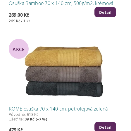
Osuška Bamboo 70 x 140 cm, 500g/m2, krémová
Detail
269.00 Kč
269 Kč / 1 ks
AKCE
ROME osuška 70 x 140 cm, petrolejová zelená
Původně:
518 Kč
Ušetříte
:
39 Kč (–7 %)
Detail
479 Kč