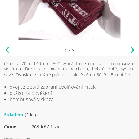
1
z 3
Osuška 70 x 140 cm, 500 g/m2, froté osuška s bambusovou
viskózou. Bordura s motivem bambusu, hebké froté, vysoce
°C
savé. Osušku je možné prát při teplotě až do 60
. Balení 1 ks.
dvojité obšití zabrání uvolňování nitek
ouško na pověšení
bambusová viskóza
Skladem
(2 ks)
Cena:
269 Kč / 1 ks
325,49 Kč včetně DPH