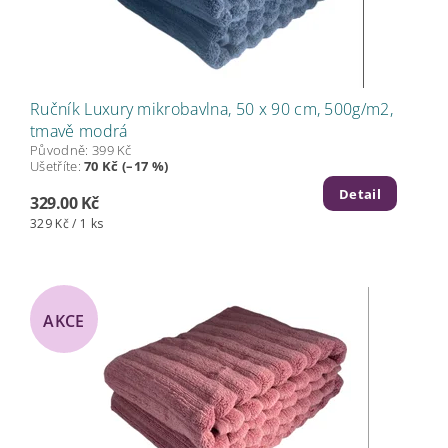
Ručník Luxury mikrobavlna, 50 x 90 cm, 500g/m2,
tmavě modrá
Původně:
399 Kč
Ušetříte
:
70 Kč (–17 %)
Detail
329.00 Kč
329 Kč / 1 ks
AKCE