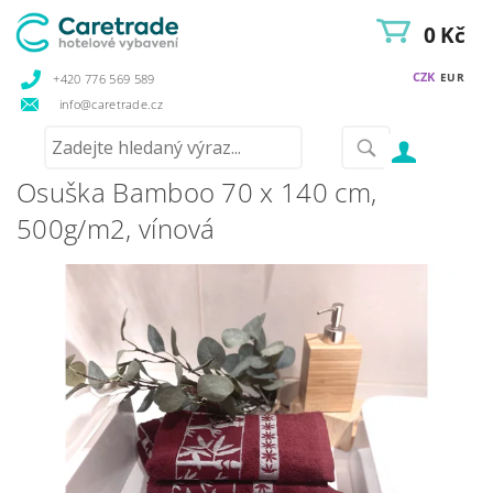
0 Kč
CZK
EUR
+420 776 569 589
info@caretrade.cz
Osuška Bamboo 70 x 140 cm,
500g/m2, vínová