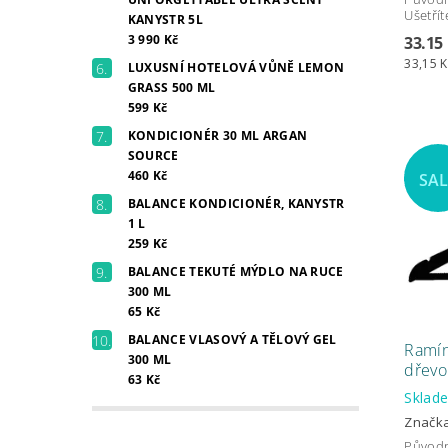
Ušetřít
KANYSTR 5L
3 990 Kč
33.15
33,15 K
LUXUSNÍ HOTELOVÁ VŮNĚ LEMON
GRASS 500 ML
599 Kč
KONDICIONÉR 30 ML ARGAN
SOURCE
460 Kč
SA
BALANCE KONDICIONÉR, KANYSTR
1 L
259 Kč
BALANCE TEKUTÉ MÝDLO NA RUCE
300 ML
65 Kč
BALANCE VLASOVÝ A TĚLOVÝ GEL
Ramín
300 ML
dřevo
63 Kč
Skla
Značk
Původ