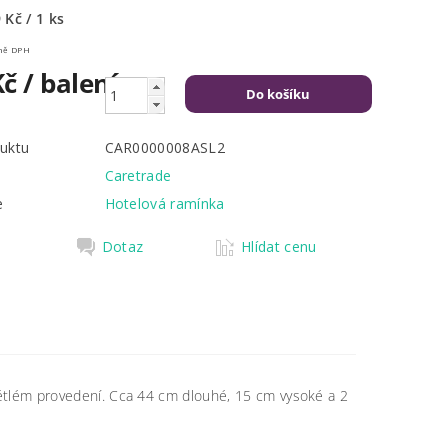
 Kč / 1 ks
Kč včetně DPH
Kč
/ balení
uktu
CAR0000008ASL2
Caretrade
e
Hotelová ramínka
Dotaz
Hlídat cenu
ětlém provedení. Cca 44 cm dlouhé, 15 cm vysoké a 2