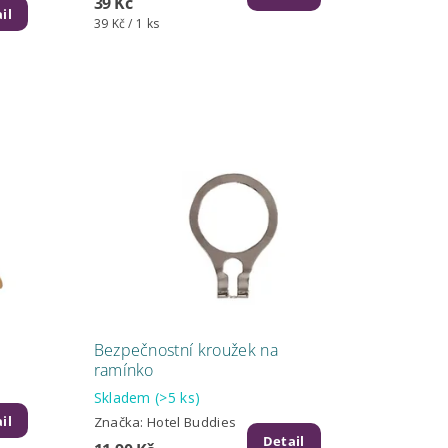
39 Kč
il
39 Kč / 1 ks
Bezpečnostní kroužek na
ramínko
Skladem
(>5 ks)
il
Značka:
Hotel Buddies
Detail