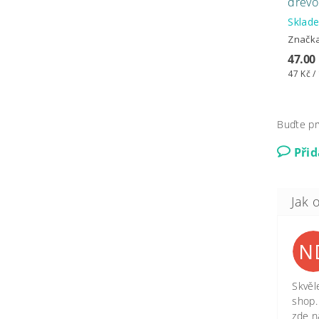
dřevo
Skla
Značk
47.00
47 Kč /
Buďte pr
Při
N
Skvěl
shop.
zde n