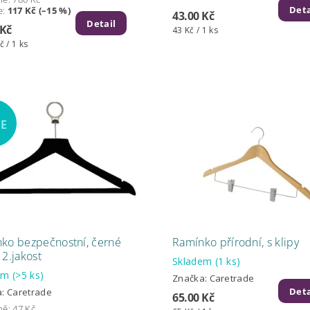
Deta
e
:
117 Kč (–15 %)
43.00 Kč
Detail
 Kč
43 Kč / 1 ks
č / 1 ks
LE
ko bezpečnostní, černé
Ramínko přírodní, s klipy
 2.jakost
Skladem
(1 ks)
dem
(>5 ks)
Značka:
Caretrade
Deta
a:
Caretrade
65.00 Kč
ně:
47 Kč