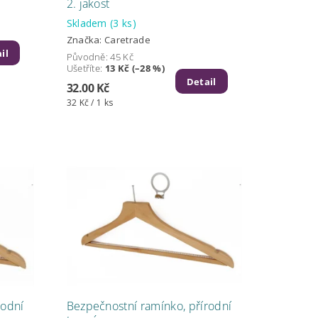
2. jakost
Skladem
(3 ks)
Značka:
Caretrade
il
Původně:
45 Kč
Ušetříte
:
13 Kč (–28 %)
Detail
32.00 Kč
32 Kč / 1 ks
rodní
Bezpečnostní ramínko, přírodní