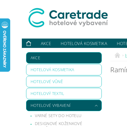
AKCE
HOTELOVÁ KOSMETIKA
HOT
VYBAVUJI ...
KONTAKTY
O NÁS
HODN
AKCE
Ramí
HOTELOVÁ KOSMETIKA
HOTELOVÉ VŮNĚ
HOTELOVÝ TEXTIL
HOTELOVÉ VYBAVENÍ
VARNÉ SETY DO HOTELU
DESIGNOVÉ KOŽENKOVÉ