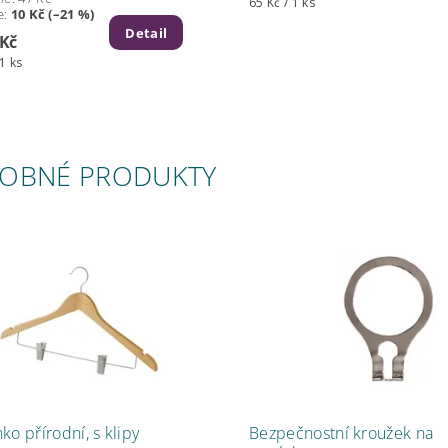
65 Kč / 1 ks
e
:
10 Kč (–21 %)
Detail
 Kč
 1 ks
OBNÉ PRODUKTY
ko přírodní, s klipy
Bezpečnostní kroužek na