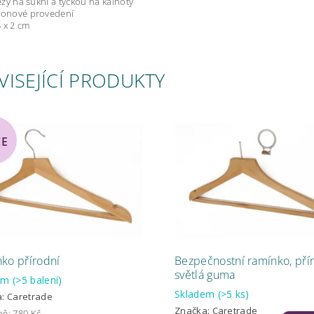
ezy na sukni a tyčkou na kalhoty
onové provedení
5 x 2 cm
VISEJÍCÍ PRODUKTY
CE
ko přírodní
Bezpečnostní ramínko, přír
světlá guma
dem
(>5 balení)
Skladem
(>5 ks)
a:
Caretrade
Značka:
Caretrade
ně:
780 Kč