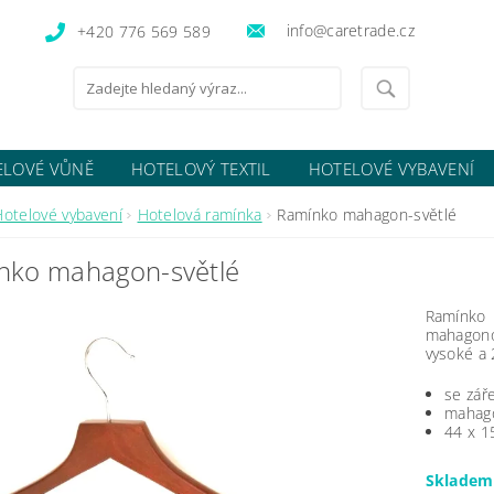
info@caretrade.cz
+420 776 569 589
ELOVÉ VŮNĚ
HOTELOVÝ TEXTIL
HOTELOVÉ VYBAVENÍ
OCENÍ OBCHODU
Hotelové vybavení
Hotelová ramínka
Ramínko mahagon-světlé
nko mahagon-světlé
Ramínko 
mahagono
vysoké a 
se zář
mahag
44 x 1
Sklade