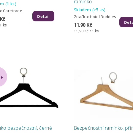
ramínko
dem
(1 ks)
Skladem
(>5 ks)
a:
Caretrade
Detail
Značka:
Hotel Buddies
 Kč
Deta
11,90 Kč
 1 ks
11,90 Kč / 1 ks
CE
ko bezpečnostní, černé
Bezpečnostní ramínko, pří