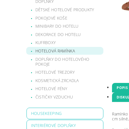
DOPLŇKY
DĚTSKÉ HOTELOVÉ PRODUKTY
POKOJOVÉ KOŠE
MINIBARY DO HOTELU
DEKORACE DO HOTELU
KUFRBOXY
HOTELOVÁ RAMÍNKA
DOPLŇKY DO HOTELOVÉHO
POKOJE
HOTELOVÉ TREZORY
KOSMETICKÁ ZRCADLA
POPIS
HOTELOVÉ FÉNY
ČISTIČKY VZDUCHU
DISKU
HOUSEKEEPING
Ramínko 
cm silné
INTERIÉROVÉ DOPLŇKY