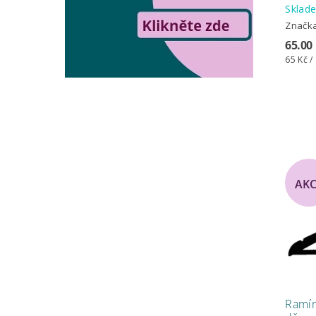
Skla
Značk
65.00
65 Kč /
AK
Ramín