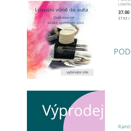
Ušetřít
37.00
37 Kč /
POD
Ramín