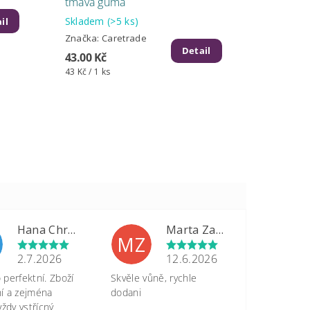
tmavá guma
Skladem
(>5 ks)
il
Značka:
Caretrade
Detail
43.00 Kč
43 Kč / 1 ks
Hana Chrastinová
Marta Zapletalová
MZ
2.7.2026
12.6.2026
perfektní. Zboží
Skvěle vůně, rychle
tní a zejména
dodani
vždy vstřícný