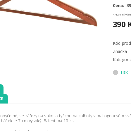
Cena:
39
471,90 
390 
Kód prod
Značka
Kategori
Tisk
ZE
obyčejné, se zářezy na sukni a tyčkou na kalhoty v mahagonovém sv
, háček je 7 cm vysoký. Balení má 10 ks.