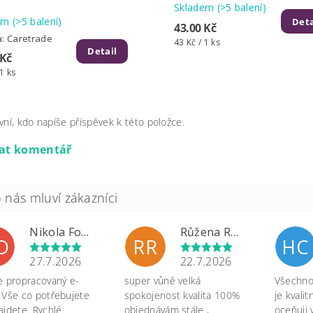
Skladem
(>5 balení)
dem
(>5 balení)
Deta
43.00 Kč
a:
Caretrade
43 Kč / 1 ks
Detail
 Kč
 1 ks
vní, kdo napíše příspěvek k této položce.
dat komentář
Nikola Formánková Dvořáková
Růžena Rypková
D
RR
HC
27.7.2026
22.7.2026
e propracovaný e-
super vůně velká
Všechno 
 Vše co potřebujete
spokojenost kvalita 100%
je kvali
ajdete. Rychlé
objednávám stále ,
oceňuji 