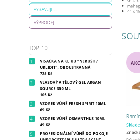
se zář
mahag
VYBAVUJI ...
44 x 1
VÝPRODEJ
SOU
TOP 10
VISAČKA NA KLIKU "NERUŠIT/
AK
UKLIDIT", OBOUSTRANNÁ
725 Kč
VLASOVÝ A TĚLOVÝ GEL ARGAN
SOURCE 350 ML
105 Kč
VZOREK VŮNĚ FRESH SPIRIT 10ML
69 Kč
Ramín
VZOREK VŮNĚ OSMANTHUS 10ML
Skla
49 Kč
Značk
PROFESIONÁLNÍ VŮNĚ DO POKOJE
Původ
UNFORGETTABLE ULTRA SCENT