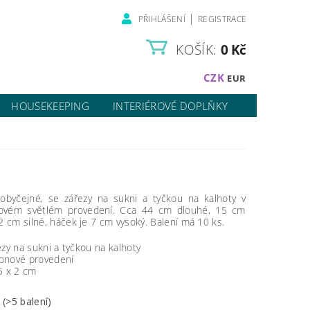
|
PŘIHLÁŠENÍ
REGISTRACE
KOŠÍK:
0 Kč
CZK
EUR
HOUSEKEEPING
INTERIÉROVÉ DOPLŇKY
obyčejné, se zářezy na sukni a tyčkou na kalhoty v
vém světlém provedení. Cca 44 cm dlouhé, 15 cm
2 cm silné, háček je 7 cm vysoký. Balení má 10 ks.
ezy na sukni a tyčkou na kalhoty
onové provedení
5 x 2 cm
m
(>5 balení)