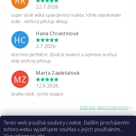
RR
22.7.2026
super vůně velká spokojenost kvalita 100% objednávám
stále , vstřícný přístup děkuji
Hana Chrastinová
HC
2.7.2026
Všechno perfektní. Zboží je kvalitní a zejména oceňuji
vždy vstřícný přístup.
Marta Zapletalová
MZ
12.6.2026
Skvěle vůně, rychle dodani
Zobrazit další hodnocení
Tento web používá soubory cookie. Dalším procházením
tohoto webu vyjadřujete souhlas s jejich používáním...