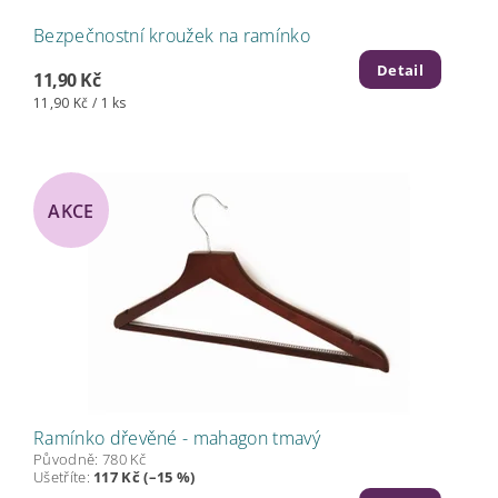
Bezpečnostní kroužek na ramínko
Detail
11,90 Kč
11,90 Kč / 1 ks
AKCE
Ramínko dřevěné - mahagon tmavý
Původně:
780 Kč
Ušetříte
:
117 Kč (–15 %)