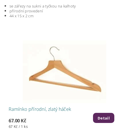
se zářezy na sukni a tyčkou na kalhoty
přírodní provedení
44 x 15 x 2 cm
Ramínko přírodní, zlatý háček
Detail
67.00 Kč
67 Kč / 1 ks