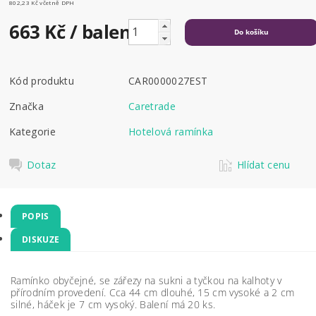
802,23 Kč včetně DPH
663 Kč
/ balení
Kód produktu
CAR0000027EST
Značka
Caretrade
Kategorie
Hotelová ramínka
Dotaz
Hlídat cenu
POPIS
DISKUZE
Ramínko obyčejné, se zářezy na sukni a tyčkou na kalhoty v
přírodním provedení. Cca 44 cm dlouhé, 15 cm vysoké a 2 cm
silné, háček je 7 cm vysoký. Balení má 20 ks.