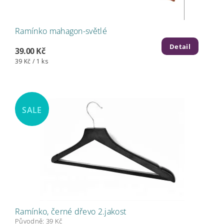
Ramínko mahagon-světlé
Detail
39.00 Kč
39 Kč / 1 ks
SALE
Ramínko, černé dřevo 2.jakost
Původně:
39 Kč