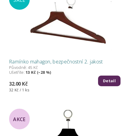
Ramínko mahagon, bezpečnostní 2. jakost
Původně:
45 Kč
Ušetříte
:
13 Kč (–28 %)
Detail
32.00 Kč
32 Kč / 1 ks
AKCE