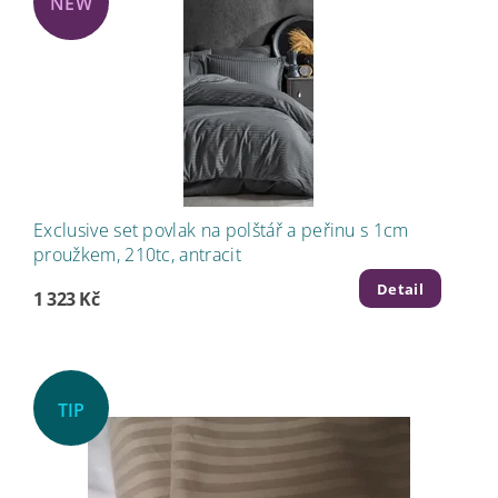
NEW
Exclusive set povlak na polštář a peřinu s 1cm
proužkem, 210tc, antracit
Detail
1 323 Kč
TIP