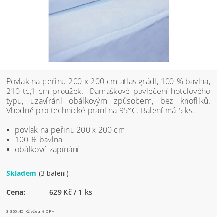
Povlak na peřinu 200 x 200 cm atlas grádl, 100 % bavlna,
210 tc,1 cm proužek. Damaškové povlečení hotelového
typu, uzavírání obálkovým způsobem, bez knoflíků.
Vhodné pro technické praní na 95
°C.
Balení má 5 ks.
povlak na peřinu 200 x 200 cm
100 % bavlna
obálkové zapínání
Skladem
(3 balení)
Cena:
629 Kč / 1 ks
3 805,45 Kč včetně DPH