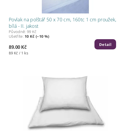
Povlak na polštář 50 x 70 cm, 160tc 1 cm proužek,
bílá - II. jakost
Původně:
99 Kč
Ušetříte
:
10 Kč (–10 %)
Detail
89.00 Kč
89 Kč / 1 ks