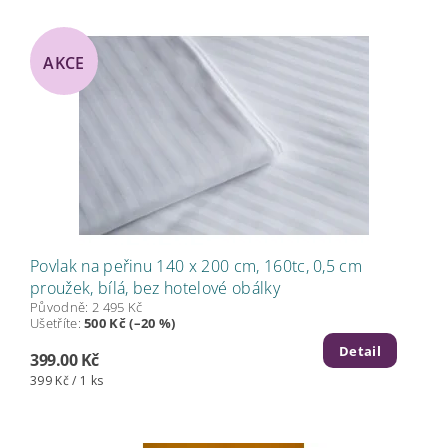
AKCE
Povlak na peřinu 140 x 200 cm, 160tc, 0,5 cm
proužek, bílá, bez hotelové obálky
Původně:
2 495 Kč
Ušetříte
:
500 Kč (–20 %)
Detail
399.00 Kč
399 Kč / 1 ks