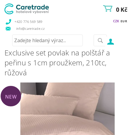
0 Kč
CZK
EUR
+420 776 569 589
info@caretrade.cz
Exclusive set povlak na polštář a
peřinu s 1cm proužkem, 210tc,
růžová
NEW