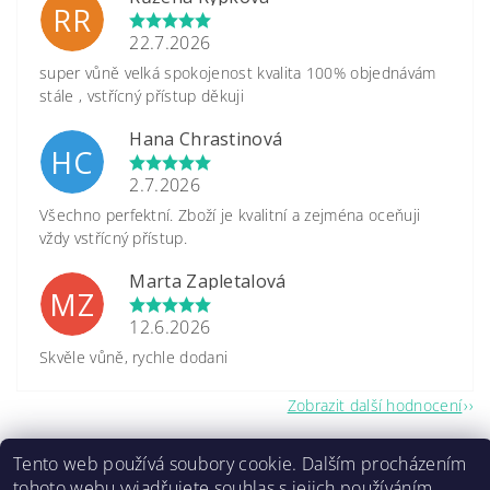
RR
22.7.2026
super vůně velká spokojenost kvalita 100% objednávám
stále , vstřícný přístup děkuji
Hana Chrastinová
HC
2.7.2026
Všechno perfektní. Zboží je kvalitní a zejména oceňuji
vždy vstřícný přístup.
Marta Zapletalová
MZ
12.6.2026
Skvěle vůně, rychle dodani
Zobrazit další hodnocení
Tento web používá soubory cookie. Dalším procházením
tohoto webu vyjadřujete souhlas s jejich používáním...