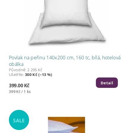
Povlak na peřinu 140x200 cm, 160 tc, bílá, hotelová
obálka
Původně:
2 295 Kč
Ušetříte
:
300 Kč (–13 %)
Detail
399.00 Kč
399 Kč / 1 ks
SALE