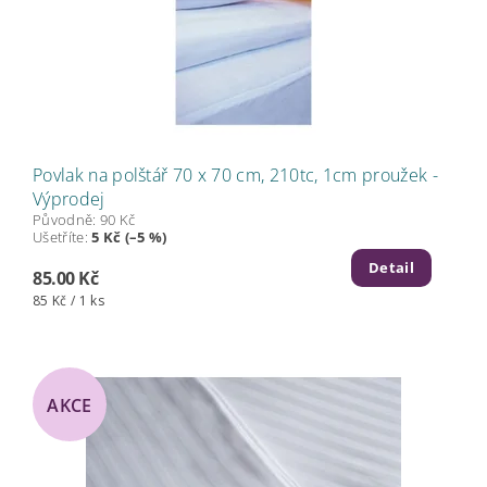
Povlak na polštář 70 x 70 cm, 210tc, 1cm proužek -
Výprodej
Původně:
90 Kč
Ušetříte
:
5 Kč (–5 %)
Detail
85.00 Kč
85 Kč / 1 ks
AKCE