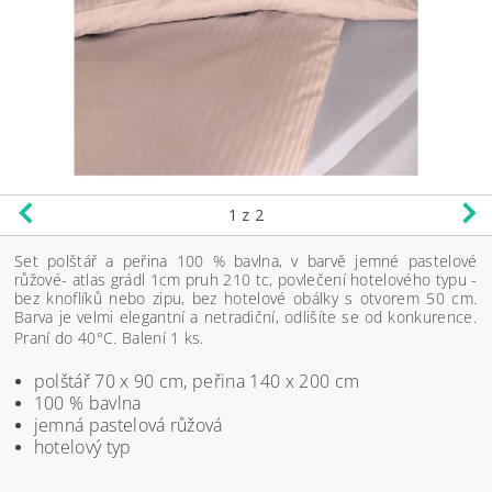
1
z 2
Set polštář a peřina 100 % bavlna, v barvě jemné pastelové
růžové- atlas grádl 1cm pruh 210 tc, povlečení hotelového typu -
bez knoflíků nebo zipu, bez hotelové obálky s otvorem 50 cm.
Barva je velmi elegantní a netradiční, odlišíte se od konkurence.
Praní do 40°C.
Balení 1 ks.
polštář 70 x 90 cm, peřina 140 x 200 cm
100 % bavlna
jemná pastelová růžová
hotelový typ