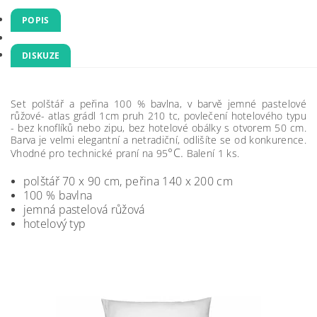
POPIS
DISKUZE
Set polštář a peřina 100 % bavlna, v barvě jemné pastelové
růžové- atlas grádl 1cm pruh 210 tc, povlečení hotelového typu
- bez knoflíků nebo zipu, bez hotelové obálky s otvorem 50 cm.
Barva je velmi elegantní a netradiční, odlišíte se od konkurence.
°C.
Vhodné pro technické praní na 95
Balení 1 ks.
polštář 70 x 90 cm, peřina 140 x 200 cm
100 % bavlna
jemná pastelová růžová
hotelový typ