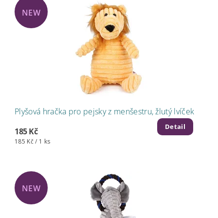
NEW
Plyšová hračka pro pejsky z menšestru, žlutý lvíček
Detail
185 Kč
185 Kč / 1 ks
NEW