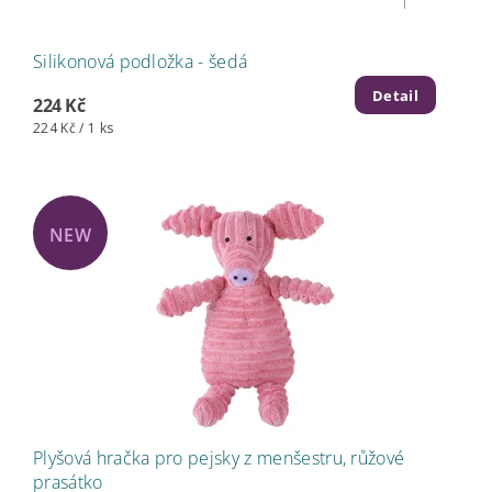
Silikonová podložka - šedá
Detail
224 Kč
224 Kč / 1 ks
NEW
Plyšová hračka pro pejsky z menšestru, růžové
prasátko