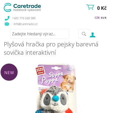
0 Kč
CZK
EUR
+420 776 569 589
info@caretrade.cz
Plyšová hračka pro pejsky barevná
sovička interaktivní
NEW