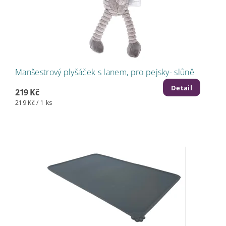
Manšestrový plyšáček s lanem, pro pejsky- slůně
Detail
219 Kč
219 Kč / 1 ks