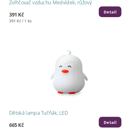
Zvlhčovač vzduchu Medvídek, růžový
Detail
391 Kč
391 Kč / 1 ks
Dětská lampa Tučňák, LED
Detail
665 Kč