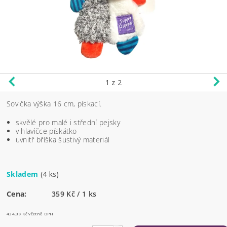
1
z 2
Sovička výška 16 cm, pískací.
skvělé pro malé i střední pejsky
v hlavičce pískátko
uvnitř bříška šustivý materiál
Skladem
(4 ks)
Cena:
359 Kč / 1 ks
434,39 Kč včetně DPH