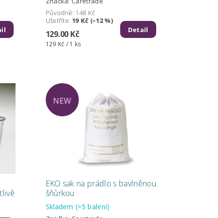
Značka:
Caretrade
Původně:
148 Kč
Ušetříte
:
19 Kč (–12 %)
il
Detail
129.00 Kč
129 Kč / 1 ks
NEW
EKO sak na prádlo s bavlněnou
tlivě
šňůrkou
Skladem
(>5 balení)