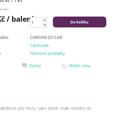
20 Kč / 1 ks
Kč včetně DPH
Kč
/ balení
uktu
CAR0000321CAR
Caretrade
e
Plastové produkty
Dotaz
Hlídat cenu
 nabídnout pro hosty i jako dárek, malé rozměry do