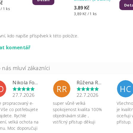
Kč
Deta
3.89 Kč
 / 1 ks
3,89 Kč / 1 ks
vní, kdo napíše příspěvek k této položce.
dat komentář
Nikola Formánková Dvořáková
Růžena Rypková
D
RR
HC
27.7.2026
22.7.2026
e propracovaný e-
super vůně velká
Všechno 
 Vše co potřebujete
spokojenost kvalita 100%
je kvali
ajdete. Rychlé
objednávám stále ,
oceňuji 
ení, velká ochota na
vstřícný přístup děkuji
přístup.
onu. Moc doporučuji