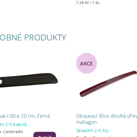
1,58 Kč / 1 ks
OBNÉ PRODUKTY
AKCE
ací lžíce 20 cm, černá
Obouvací lžíce dlouhá dřev
mahagon
dem
(>5 balení)
Skladem
(>5 ks)
a:
Caretrade