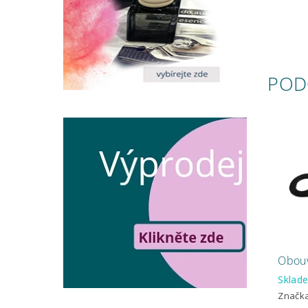
POD
Obouv
Skla
Značk