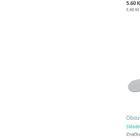
5.60 
5,60 Kč
Obouv
Skla
Značk