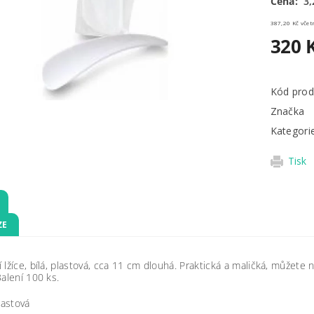
Cena:
3,
387,20 
320 
Kód prod
Značka
Kategori
Tisk
ZE
lžíce, bílá, plastová, cca 11 cm dlouhá. Praktická a maličká, můžete
alení 100 ks.
plastová