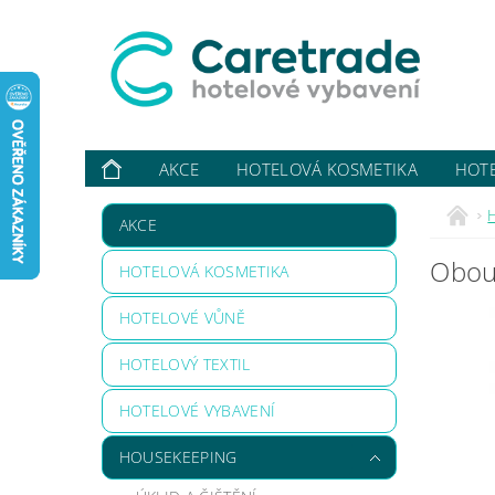
AKCE
HOTELOVÁ KOSMETIKA
HOT
VYBAVUJI ...
KONTAKTY
O NÁS
HODN
AKCE
Obouv
HOTELOVÁ KOSMETIKA
HOTELOVÉ VŮNĚ
HOTELOVÝ TEXTIL
HOTELOVÉ VYBAVENÍ
HOUSEKEEPING