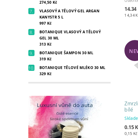
Ušetřít
274,50 Kč
14.34
VLASOVÝ A TĚLOVÝ GEL ARGAN
14,34 K
KANYSTR 5 L
997 Kč
BOTANIQUE VLASOVÝ A TĚLOVÝ
GEL 30 ML
313 Kč
NE
BOTANIQUE ŠAMPON 30 ML
319 Kč
BOTANIQUE TĚLOVÉ MLÉKO 30 ML
329 Kč
Zmrzl
bílé
Skla
0.15 
0,15 Kč