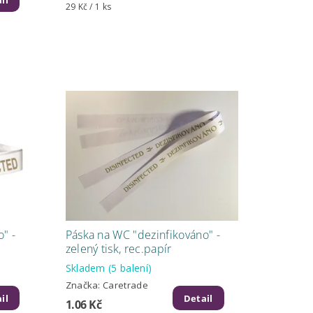
il
29 Kč / 1 ks
" -
Páska na WC "dezinfikováno" -
zelený tisk, rec.papír
Skladem
(5 balení)
Značka:
Caretrade
il
Detail
1.06 Kč