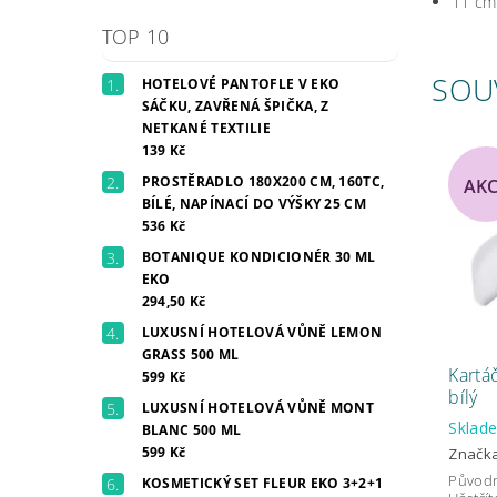
11 cm
TOP 10
SOU
HOTELOVÉ PANTOFLE V EKO
SÁČKU, ZAVŘENÁ ŠPIČKA, Z
NETKANÉ TEXTILIE
139 Kč
PROSTĚRADLO 180X200 CM, 160TC,
AK
BÍLÉ, NAPÍNACÍ DO VÝŠKY 25 CM
536 Kč
BOTANIQUE KONDICIONÉR 30 ML
EKO
294,50 Kč
LUXUSNÍ HOTELOVÁ VŮNĚ LEMON
GRASS 500 ML
Kartáč
599 Kč
bílý
LUXUSNÍ HOTELOVÁ VŮNĚ MONT
Skla
BLANC 500 ML
599 Kč
Značk
Původ
KOSMETICKÝ SET FLEUR EKO 3+2+1