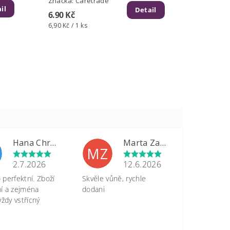
Značka:
Caretrade
il
Detail
6.90 Kč
6,90 Kč / 1 ks
Hana Chrastinová
Marta Zapletalová
MZ
2.7.2026
12.6.2026
perfektní. Zboží
Skvěle vůně, rychle
tní a zejména
dodani
vždy vstřícný