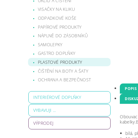
ÚKLID A ČIŠTĚNÍ
VISAČKY NA KLIKU
ODPADKOVÉ KOŠE
PAPÍROVÉ PRODUKTY
NÁPLNĚ DO ZÁSOBNÍKŮ
SAMOLEPKY
GASTRO DOPLŇKY
PLASTOVÉ PRODUKTY
ČIŠTĚNÍ NA BOTY A ŠATY
OCHRANA A BEZPEČNOST
POPIS
INTERIÉROVÉ DOPLŇKY
DISKU
VYBAVUJI ...
Obouvací 
kabelky.B
VÝPRODEJ
bílá, 