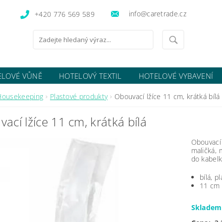
info@caretrade.cz
+420 776 569 589
ELOVÉ VŮNĚ
HOTELOVÝ TEXTIL
HOTELOVÉ VYBAVENÍ
OCENÍ OBCHODU
Housekeeping
Plastové produkty
Obouvací lžíce 11 cm, krátká bílá
ací lžíce 11 cm, krátká bílá
Obouvací 
maličká, 
do kabelk
bílá, p
11 cm
Sklade