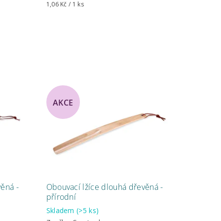
1,06 Kč / 1 ks
AKCE
ěná -
Obouvací lžíce dlouhá dřevěná -
přírodní
Skladem
(>5 ks)