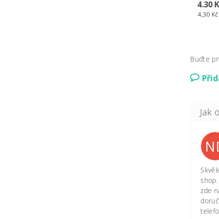
4.30 
4,30 Kč
Buďte pr
Při
N
Skvěl
shop.
zde n
doruč
telef