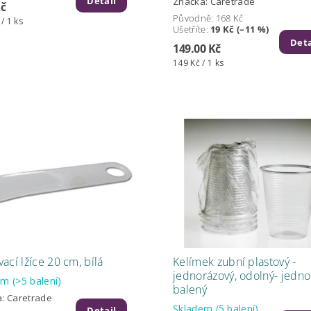
Detail
Značka:
Caretrade
Kč
Původně:
168 Kč
 / 1 ks
Ušetříte
:
19 Kč (–11 %)
Deta
149.00 Kč
149 Kč / 1 ks
ací lžíce 20 cm, bílá
Kelímek zubní plastový -
jednorázový, odolný- jedno
dem
(>5 balení)
balený
a:
Caretrade
Skladem
(5 balení)
Detail