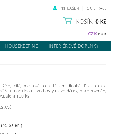
|
PŘIHLÁŠENÍ
REGISTRACE
KOŠÍK:
0 Kč
CZK
EUR
HOUSEKEEPING
INTERIÉROVÉ DOPLŇKY
lžíce, bílá, plastová, cca 11 cm dlouhá. Praktická a
můžete nabídnout pro hosty i jako dárek, malé rozměry
y.Balení 100 ks.
lastová
m
(>5 balení)