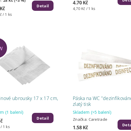
Deta
e
:
28 Kč (–3 %)
4.70 Kč
Detail
 Kč
4,70 Kč / 1 ks
č / 1 ks
W
inové ubrousky 17 x 17 cm,
Páska na WC "dezinfikováno
zlatý tisk
dem
(1 balení)
Skladem
(>5 balení)
Detail
Značka:
Caretrade
Kč
Deta
1.58 Kč
 / 1 ks