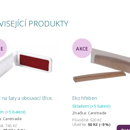
VISEJÍCÍ PRODUKTY
CE
AKCE
 na šaty a obouvací lžíce,
Eko hřeben
Skladem
(>5 balení)
dem
(>5 balení)
Značka:
Caretrade
a:
Caretrade
Původně:
520 Kč
Ušetříte
:
50 Kč (–9 %)
ně:
745 Kč