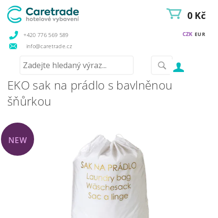
0 Kč
CZK
EUR
+420 776 569 589
info@caretrade.cz
EKO sak na prádlo s bavlněnou
šňůrkou
NEW