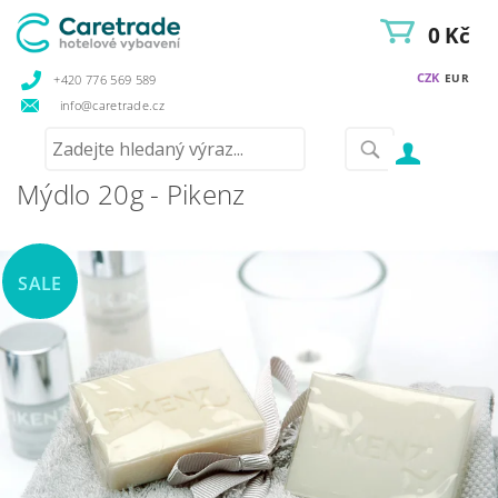
0 Kč
CZK
EUR
+420 776 569 589
info@caretrade.cz
Mýdlo 20g - Pikenz
SALE