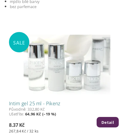
mýdlo bílé barvy
bez parfemace
SALE
Intim gel 25 ml - Pikenz
Původně:
332,80 Kč
Ušetříte
:
64,96 Kč (–19 %)
Detail
8.37 Kč
267,84 Kč / 32 ks