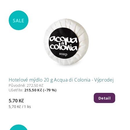
SALE
Hotelové mýdlo 20 g Acqua di Colonia - Výprodej
Původně:
272,50 Kč
Ušetříte
:
215,50 Kč (–79 %)
Detail
5.70 Kč
5,70 Kč / 1 ks