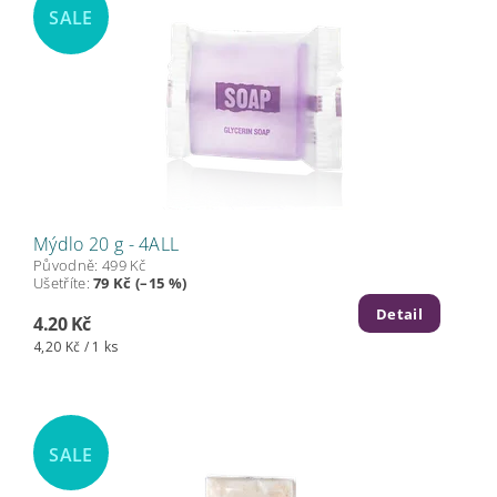
SALE
Mýdlo 20 g - 4ALL
Původně:
499 Kč
Ušetříte
:
79 Kč (–15 %)
Detail
4.20 Kč
4,20 Kč / 1 ks
SALE