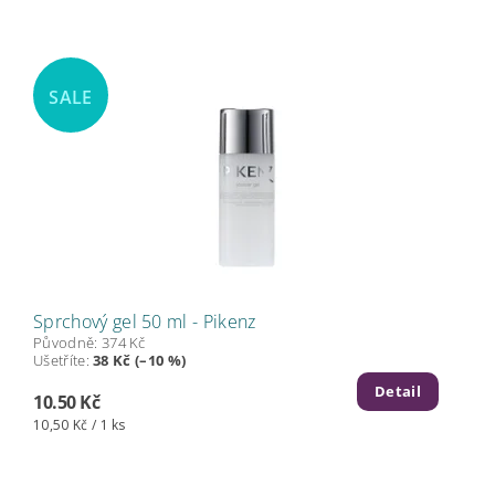
SALE
Sprchový gel 50 ml - Pikenz
Původně:
374 Kč
Ušetříte
:
38 Kč (–10 %)
Detail
10.50 Kč
10,50 Kč / 1 ks