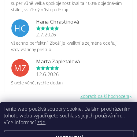
super vůně velká spokojenost kvalita 100% objednávám
stále , vstřícný přístup děkuji
Hana Chrastinová
HC
2.7.2026
Všechno perfektní. Zboží je kvalitní a zejména oceňuji
vždy vstřícný přístup.
Marta Zapletalová
MZ
12.6.2026
Skvěle vůně, rychle dodani
Zobrazit další hodnocení
Tento web používá soubory cookie. Dalším procházením
tohoto webu vyjadřujete souhlas s jejich používáním...
Více informací
zde
.
2026 ©
www.caretrade.cz
, všechna práva vyhrazena