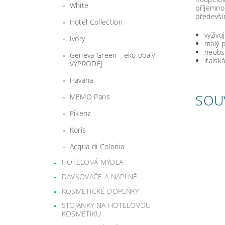
White
příjemno
předevší
Hotel Collection
vyživu
Ivory
malý p
neobsa
Geneva Green - eko obaly -
italsk
VÝPRODEJ
Havana
SOU
MEMO Paris
Pikenz
Koris
Acqua di Colonia
HOTELOVÁ MÝDLA
DÁVKOVAČE A NÁPLNĚ
KOSMETICKÉ DOPLŇKY
STOJÁNKY NA HOTELOVOU
KOSMETIKU