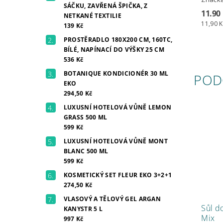
SÁČKU, ZAVŘENÁ ŠPIČKA, Z
11.90
NETKANÉ TEXTILIE
11,90 K
139 Kč
PROSTĚRADLO 180X200 CM, 160TC,
BÍLÉ, NAPÍNACÍ DO VÝŠKY 25 CM
536 Kč
BOTANIQUE KONDICIONÉR 30 ML
POD
EKO
294,50 Kč
LUXUSNÍ HOTELOVÁ VŮNĚ LEMON
GRASS 500 ML
599 Kč
LUXUSNÍ HOTELOVÁ VŮNĚ MONT
BLANC 500 ML
599 Kč
KOSMETICKÝ SET FLEUR EKO 3+2+1
274,50 Kč
VLASOVÝ A TĚLOVÝ GEL ARGAN
Sůl d
KANYSTR 5 L
Mix
997 Kč