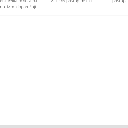
ení, velká ochota na
vstřícný přístup děkuji
přístup.
onu. Moc doporučuji