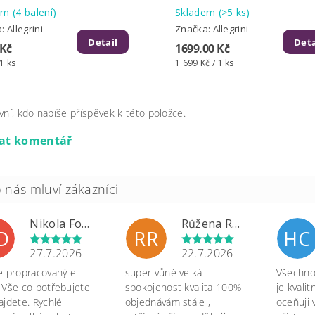
dem
(4 balení)
Skladem
(>5 ks)
a:
Allegrini
Značka:
Allegrini
Detail
Deta
 Kč
1699.00 Kč
 1 ks
1 699 Kč / 1 ks
vní, kdo napíše příspěvek k této položce.
dat komentář
Nikola Formánková Dvořáková
Růžena Rypková
D
RR
HC
27.7.2026
22.7.2026
e propracovaný e-
super vůně velká
Všechno 
 Vše co potřebujete
spokojenost kvalita 100%
je kvali
ajdete. Rychlé
objednávám stále ,
oceňuji 