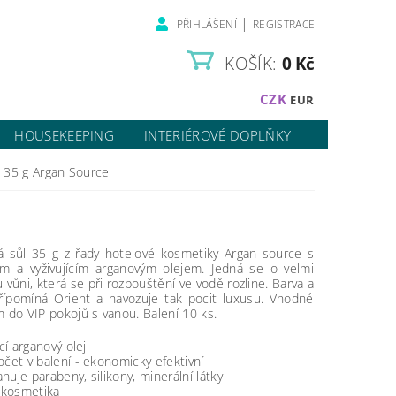
|
PŘIHLÁŠENÍ
REGISTRACE
KOŠÍK:
0 Kč
CZK
EUR
HOUSEKEEPING
INTERIÉROVÉ DOPLŇKY
 35 g Argan Source
á sůl 35 g z řady hotelové kosmetiky Argan source s
m a vyživujícím arganovým olejem. Jedná se o velmi
 vůni, která se při rozpouštění ve vodě rozline. Barva a
přípomíná Orient a navozuje tak pocit luxusu. Vhodné
 do VIP pokojů s vanou. Balení 10 ks.
ící arganový olej
očet v balení - ekonomicky efektivní
huje parabeny, silikony, minerální látky
á kosmetika