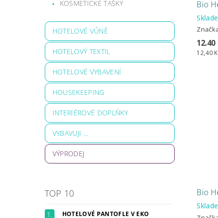
KOSMETICKÉ TAŠKY
Bio H
Skla
Značk
HOTELOVÉ VŮNĚ
12.40
HOTELOVÝ TEXTIL
12,40 K
HOTELOVÉ VYBAVENÍ
HOUSEKEEPING
INTERIÉROVÉ DOPLŇKY
VYBAVUJI ...
VÝPRODEJ
Bio 
TOP 10
Skla
HOTELOVÉ PANTOFLE V EKO
Značk