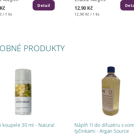
Detail
Deta
 Kč
12.90 Kč
č / 1 ks
12,90 Kč / 1 ks
OBNÉ PRODUKTY
o koupele 30 ml - Natural
Náplň 1l do difuzéru s von
tyčinkami - Argan Source