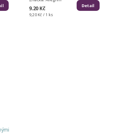
il
Detail
9.20 Kč
9,20 Kč / 1 ks
nými