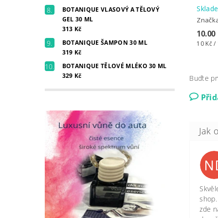
Skla
BOTANIQUE VLASOVÝ A TĚLOVÝ
GEL 30 ML
Značk
313 Kč
10.00
BOTANIQUE ŠAMPON 30 ML
10 Kč /
319 Kč
BOTANIQUE TĚLOVÉ MLÉKO 30 ML
329 Kč
Buďte pr
Při
N
Skvěl
shop.
zde n