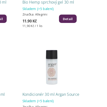
0 ml
Bio Hemp sprchový gel 30 ml
Skladem
(>5 balení)
Značka:
Allegrini
il
Detail
11.90 Kč
11,90 Kč / 1 ks
 ml
Kondicionér 30 ml Argan Source
Skladem
(>5 balení)
Značka:
Allegrini