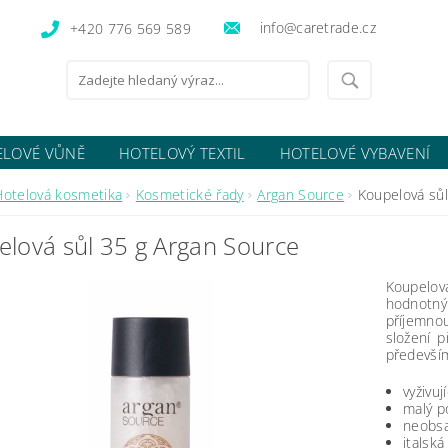
info@caretrade.cz
+420 776 569 589
ELOVÉ VŮNĚ
HOTELOVÝ TEXTIL
HOTELOVÉ VYBAVENÍ
OCENÍ OBCHODU
Hotelová kosmetika
Kosmetické řady
Argan Source
Koupelová sůl
lová sůl 35 g Argan Source
Koupelov
hodnotný
příjemnou
složení 
především
vyživuj
malý p
neobsa
italsk