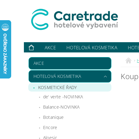
AKCE
HOTELOVÁ KOSMETIKA
HOT
VYBAVUJI ...
KONTAKTY
O NÁS
HODN
AKCE
Koupe
HOTELOVÁ KOSMETIKA
KOSMETICKÉ ŘADY
de' verte -NOVINKA
Balance-NOVINKA
Botanique
Encore
Aloesir