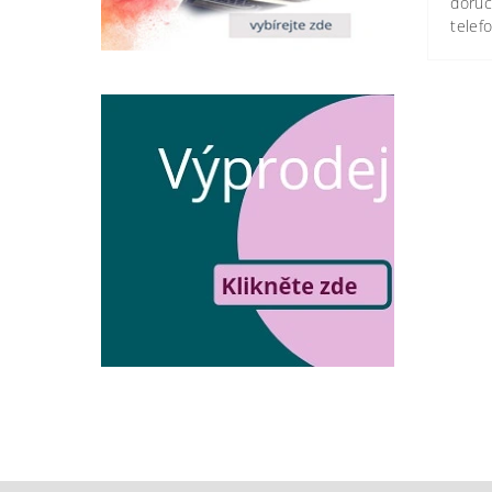
doruč
telef