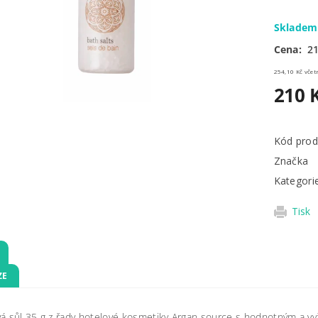
Sklade
Cena:
21
254,10 
210 
Kód prod
Značka
Kategori
Tisk
ZE
á sůl 35 g z řady hotelové kosmetiky Argan source s hodnotným a vyž