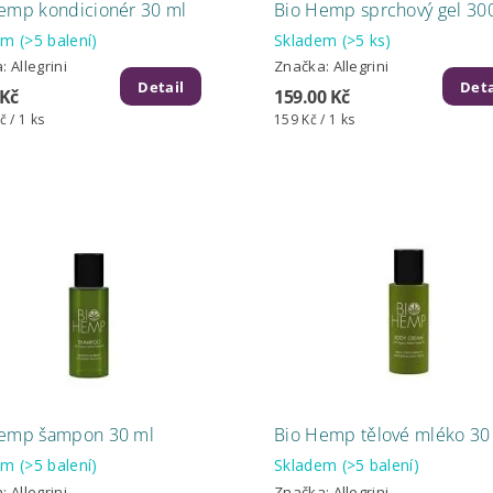
emp kondicionér 30 ml
Bio Hemp sprchový gel 30
dem
(>5 balení)
Skladem
(>5 ks)
a:
Allegrini
Značka:
Allegrini
Detail
Deta
 Kč
159.00 Kč
č / 1 ks
159 Kč / 1 ks
Hemp šampon 30 ml
Bio Hemp tělové mléko 30
dem
(>5 balení)
Skladem
(>5 balení)
a:
Allegrini
Značka:
Allegrini