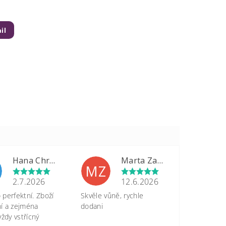
il
Hana Chrastinová
Marta Zapletalová
MZ
2.7.2026
12.6.2026
perfektní. Zboží
Skvěle vůně, rychle
tní a zejména
dodani
vždy vstřícný