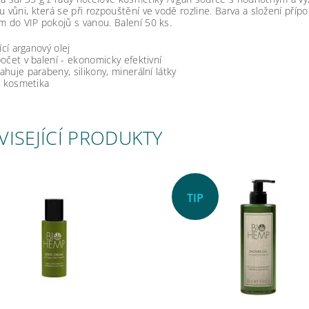
u vůni, která se při rozpouštění ve vodě rozline. Barva a složení pří
m do VIP pokojů s vanou. Balení 50 ks.
jící arganový olej
očet v balení - ekonomicky efektivní
huje parabeny, silikony, minerální látky
á kosmetika
VISEJÍCÍ PRODUKTY
TIP