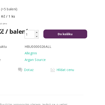
m
(>5 balení)
 Kč / 1 ks
Kč včetně DPH
Kč
/ balení
uktu
HBU0000026ALL
Allegrini
e
Argan Source
Dotaz
Hlídat cenu
ivujícím arganovým olejem. Jedná se o velmi