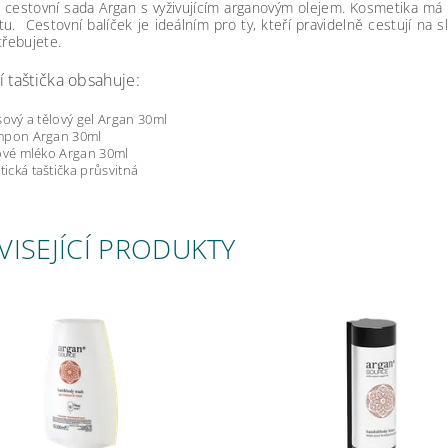
á cestovní sada Argan s vyživujícím arganovým olejem. Kosmetika m
u. Cestovní balíček je ideálním pro ty, kteří pravidelně cestují na s
třebujete.
í taštička obsahuje:
asový a tělový gel Argan 30ml
mpon Argan 30ml
lové mléko Argan 30ml
ická taštička průsvitná
VISEJÍCÍ PRODUKTY