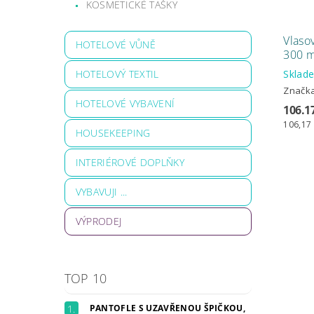
KOSMETICKÉ TAŠKY
Vlaso
HOTELOVÉ VŮNĚ
300 m
HOTELOVÝ TEXTIL
Skla
Značk
HOTELOVÉ VYBAVENÍ
106.1
106,17 
HOUSEKEEPING
INTERIÉROVÉ DOPLŇKY
VYBAVUJI ...
VÝPRODEJ
TOP 10
PANTOFLE S UZAVŘENOU ŠPIČKOU,