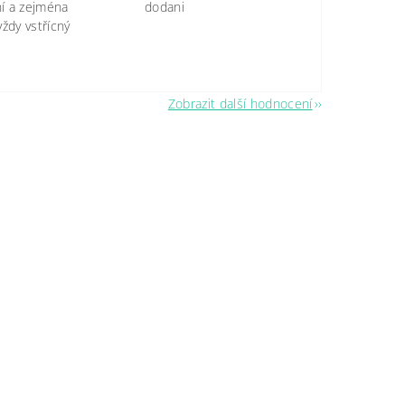
tní a zejména
dodani
vždy vstřícný
Zobrazit další hodnocení