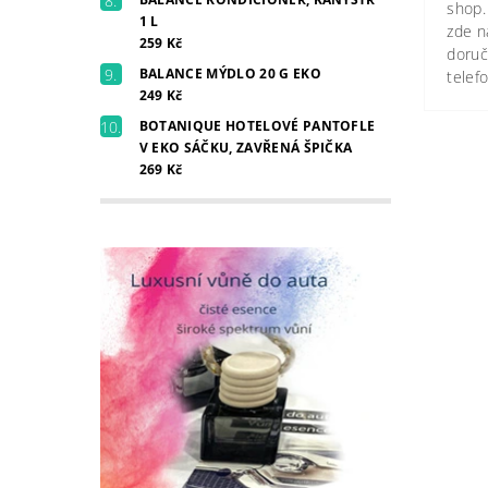
shop.
1 L
zde n
259 Kč
doruč
BALANCE MÝDLO 20 G EKO
telef
249 Kč
BOTANIQUE HOTELOVÉ PANTOFLE
V EKO SÁČKU, ZAVŘENÁ ŠPIČKA
269 Kč