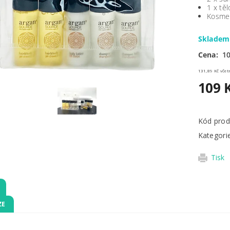
1 x tě
Kosmet
Skladem
Cena:
10
131,89 
109 
Kód prod
Kategori
Tisk
ZE