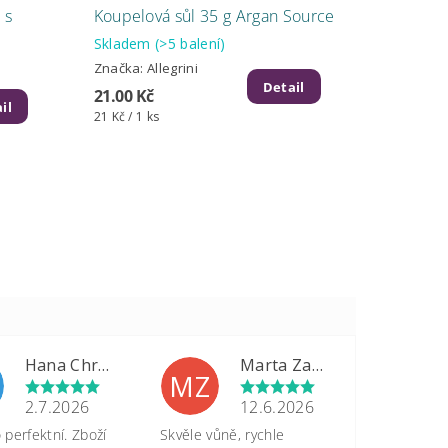
 s
Koupelová sůl 35 g Argan Source
Skladem
(>5 balení)
Značka:
Allegrini
Detail
21.00 Kč
il
21 Kč / 1 ks
Hana Chrastinová
Marta Zapletalová
MZ
2.7.2026
12.6.2026
perfektní. Zboží
Skvěle vůně, rychle