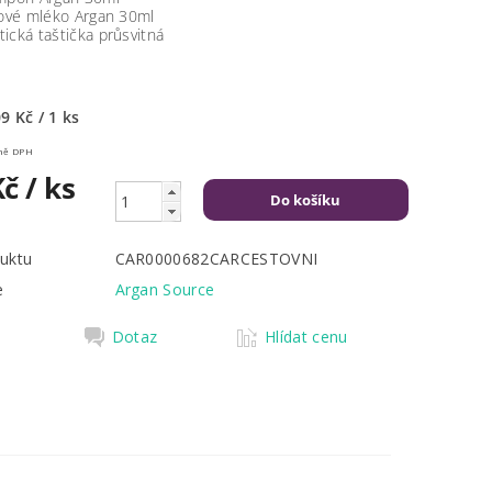
lové mléko Argan 30ml
ická taštička průsvitná
9 Kč / 1 ks
Kč včetně DPH
Kč
/ ks
uktu
CAR0000682CARCESTOVNI
e
Argan Source
Dotaz
Hlídat cenu