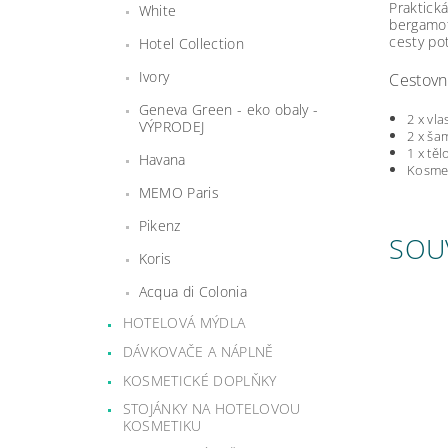
Praktick
White
bergamot
cesty po
Hotel Collection
Ivory
Cestovn
Geneva Green - eko obaly -
2 x vl
VÝPRODEJ
2 x ša
1 x tě
Havana
Kosmet
MEMO Paris
Pikenz
SOU
Koris
Acqua di Colonia
HOTELOVÁ MÝDLA
DÁVKOVAČE A NÁPLNĚ
KOSMETICKÉ DOPLŇKY
STOJÁNKY NA HOTELOVOU
KOSMETIKU