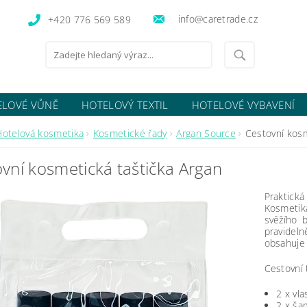
info@caretrade.cz
+420 776 569 589
ELOVÉ VŮNĚ
HOTELOVÝ TEXTIL
HOTELOVÉ VYBAVENÍ
OCENÍ OBCHODU
Hotelová kosmetika
Kosmetické řady
Argan Source
Cestovní kosm
vní kosmetická taštička Argan
Praktická
Kosmetik
svěžího b
pravidel
obsahuje 
Cestovní 
2 x vla
2 x ša