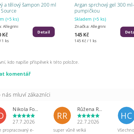
vý a tělový šampon 200 ml
Argan sprchový gel 300 ml-
 Source
pumpičkou
dem
(>5 ks)
Skladem
(>5 ks)
a:
Allegrini
Značka:
Allegrini
Detail
Deta
0 Kč
145 Kč
/ 1 ks
145 Kč / 1 ks
vní, kdo napíše příspěvek k této položce.
dat komentář
Nikola Formánková Dvořáková
Růžena Rypková
D
RR
HC
27.7.2026
22.7.2026
e propracovaný e-
super vůně velká
Všechno 