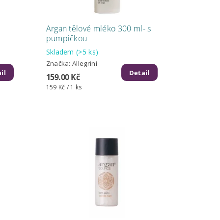
Argan tělové mléko 300 ml- s
pumpičkou
Skladem
(>5 ks)
Značka:
Allegrini
il
Detail
159.00 Kč
159 Kč / 1 ks