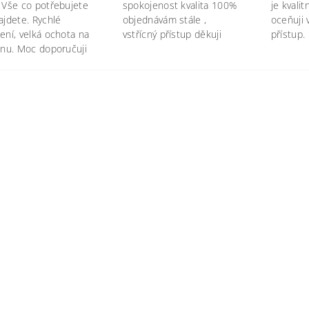
 Vše co potřebujete
spokojenost kvalita 100%
je kvali
ajdete. Rychlé
objednávám stále ,
oceňuji 
ení, velká ochota na
vstřícný přístup děkuji
přístup.
onu. Moc doporučuji