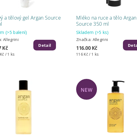
vý a tělový gel Argan Source
Mléko na ruce a tělo Argan
l
Source 350 ml
dem
(>5 balení)
Skladem
(>5 ks)
a:
Allegrini
Značka:
Allegrini
Detail
Deta
7 Kč
116.00 Kč
Kč / 1 ks
116 Kč / 1 ks
NEW