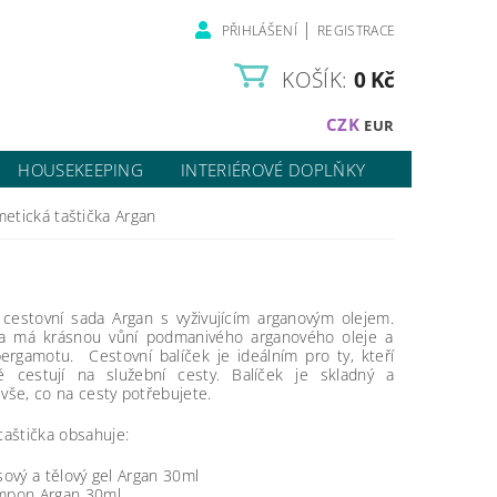
|
PŘIHLÁŠENÍ
REGISTRACE
KOŠÍK:
0 Kč
CZK
EUR
HOUSEKEEPING
INTERIÉROVÉ DOPLŇKY
etická taštička Argan
 cestovní sada Argan s vyživujícím arganovým olejem.
a má krásnou vůní podmanivého arganového oleje a
ergamotu. Cestovní balíček je ideálním pro ty, kteří
ně cestují na služební cesty. Balíček je skladný a
vše, co na cesty potřebujete.
taštička obsahuje:
sový a tělový gel Argan 30ml
mpon Argan 30ml