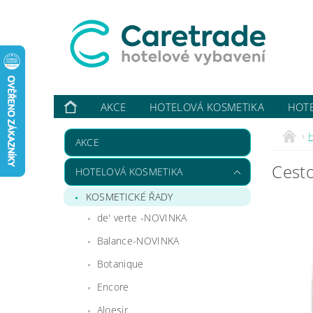
AKCE
HOTELOVÁ KOSMETIKA
HOT
VYBAVUJI ...
KONTAKTY
O NÁS
HODN
AKCE
Cesto
HOTELOVÁ KOSMETIKA
KOSMETICKÉ ŘADY
de' verte -NOVINKA
Balance-NOVINKA
Botanique
Encore
Aloesir