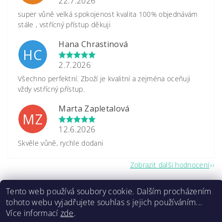
22.7.2026
super vůně velká spokojenost kvalita 100% objednávám
stále , vstřícný přístup děkuji
Hana Chrastinová
HC
2.7.2026
Všechno perfektní. Zboží je kvalitní a zejména oceňuji
vždy vstřícný přístup.
Marta Zapletalová
MZ
12.6.2026
Skvěle vůně, rychle dodani
Zobrazit další hodnocení
Tento web používá soubory cookie. Dalším procházením
tohoto webu vyjadřujete souhlas s jejich používáním...
Více informací
zde
.
2026 ©
www.caretrade.cz
, všechna práva vyhrazena