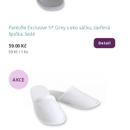
Pantofle Exclusive 5* Grey v eko sáčku, zavřená
špička, šedé
Detail
59.00 Kč
59 Kč / 1 ks
AKCE