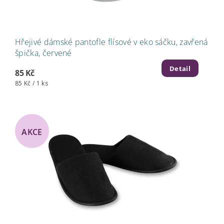
Hřejivé dámské pantofle flísové v eko sáčku, zavřená
špička, červené
Detail
85 Kč
85 Kč / 1 ks
AKCE