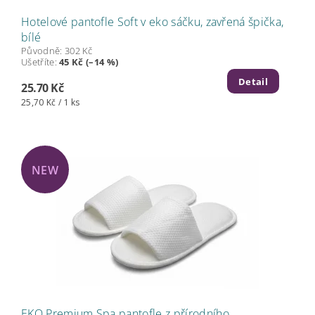
Hotelové pantofle Soft v eko sáčku, zavřená špička,
bílé
Původně:
302 Kč
Ušetříte
:
45 Kč (–14 %)
Detail
25.70 Kč
25,70 Kč / 1 ks
NEW
EKO Premium Spa pantofle z přírodního