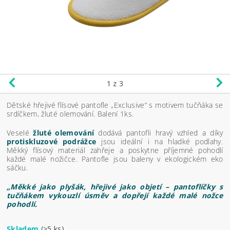
1
z 3
Dětské hřejivé flísové pantofle „Exclusive“ s motivem tučňáka se
srdíčkem, žluté olemování. Balení 1ks.
Veselé
žluté olemování
dodává pantofli hravý vzhled a díky
protiskluzové podrážce
jsou ideální i na hladké podlahy.
Měkký flísový materiál zahřeje a poskytne příjemné pohodlí
každé malé nožičce. Pantofle jsou baleny v ekologickém eko
sáčku.
„Měkké jako plyšák, hřejivé jako objetí – pantoflíčky s
tučňákem vykouzlí úsměv a dopřejí každé malé nožce
pohodlí.
Skladem
(>5 ks)