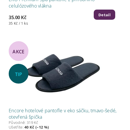
celulózového vlákna
Detail
35.00 Kč
35 Kč / 1 ks
AKCE
TIP
Encore hotelové pantofle v eko sáčku, tmavo-šedé,
otevřená špička
Původně:
319 Kč
Ušetříte
:
40 Kč (–12 %)