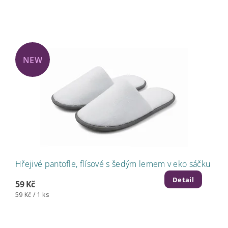
NEW
Hřejivé pantofle, flísové s šedým lemem v eko sáčku
Detail
59 Kč
59 Kč / 1 ks