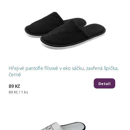
Hřejivé pantofle flísové v eko sáčku, zavřená špička,
černé
Detail
89 Kč
89 Kč / 1 ks