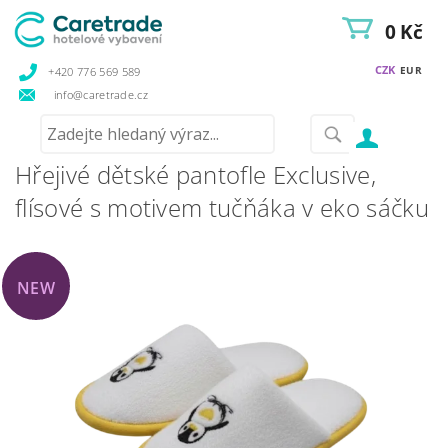
0 Kč
CZK
EUR
+420 776 569 589
info@caretrade.cz
Hřejivé dětské pantofle Exclusive,
flísové s motivem tučňáka v eko sáčku
NEW