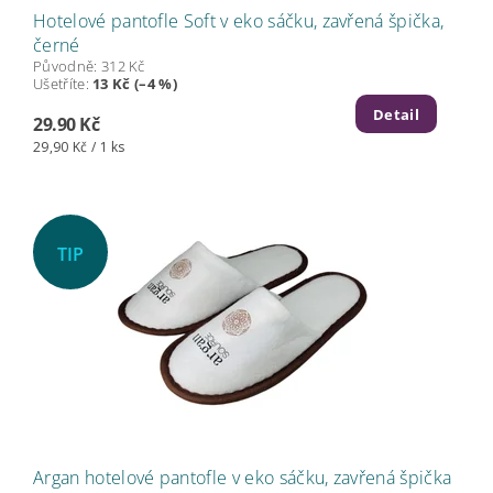
Hotelové pantofle Soft v eko sáčku, zavřená špička,
černé
Původně:
312 Kč
Ušetříte
:
13 Kč (–4 %)
Detail
29.90 Kč
29,90 Kč / 1 ks
TIP
Argan hotelové pantofle v eko sáčku, zavřená špička