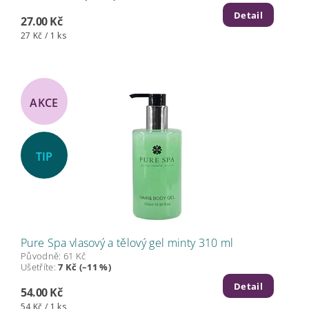
Detail
27.00 Kč
27 Kč / 1 ks
AKCE
TIP
Pure Spa vlasový a tělový gel minty 310 ml
Původně:
61 Kč
Ušetříte
:
7 Kč (–11 %)
Detail
54.00 Kč
54 Kč / 1 ks