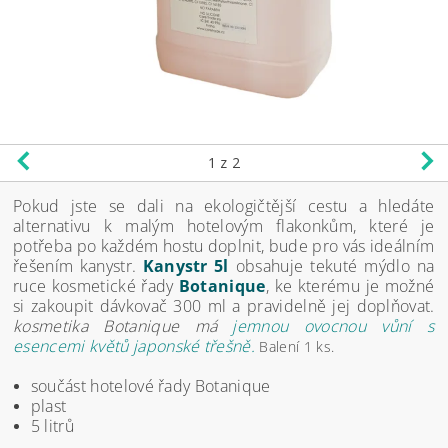
1
z 2
Pokud jste se dali na ekologičtější cestu a hledáte
alternativu k malým hotelovým flakonkům, které je
potřeba po každém hostu doplnit, bude pro vás ideálním
řešením kanystr
.
Kanystr 5l
obsahuje tekuté mýdlo na
ruce kosmetické řady
Botanique
, ke kterému je možné
si zakoupit dávkovač 300 ml a pravidelně jej doplňovat.
kosmetika Botanique má
jemnou ovocnou vůní s
esencemi květů japonské třešně.
Balení 1 ks.
součást hotelové řady Botanique
plast
5 litrů