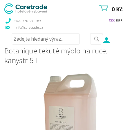
0 Kč
CZK
EUR
+420 776 569 589
info@caretrade.cz
Botanique tekuté mýdlo na ruce,
kanystr 5 l