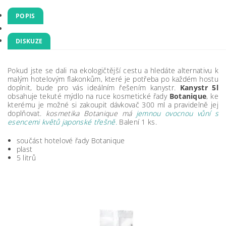
POPIS
DISKUZE
Pokud jste se dali na ekologičtější cestu a hledáte alternativu k
malým hotelovým flakonkům, které je potřeba po každém hostu
doplnit, bude pro vás ideálním řešením kanystr
.
Kanystr 5l
obsahuje tekuté mýdlo na ruce kosmetické řady
Botanique
, ke
kterému je možné si zakoupit dávkovač 300 ml a pravidelně jej
doplňovat.
kosmetika Botanique má
jemnou ovocnou vůní s
esencemi květů japonské třešně.
Balení 1 ks.
součást hotelové řady Botanique
plast
5 litrů