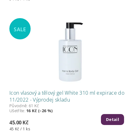
SALE
Icon vlasový a tělový gel White 310 ml expirace do
11/2022 - Výprodej skladu
Původně:
61 Kč
Ušetříte
:
16 Kč (–26 %)
Detail
45.00 Kč
45 Kč / 1 ks