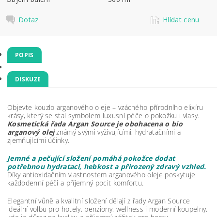
Dotaz
Hlídat cenu
POPIS
DISKUZE
Objevte kouzlo arganového oleje – vzácného přírodního elixíru
krásy, který se stal symbolem luxusní péče o pokožku i vlasy.
Kosmetická řada Argan Source je obohacena o bio
arganový olej
známý svými vyživujícími, hydratačními a
zjemňujícími účinky.
Jemné a pečující složení pomáhá pokožce dodat
potřebnou hydrataci, hebkost a přirozený zdravý vzhled.
Díky antioxidačním vlastnostem arganového oleje poskytuje
každodenní péči a příjemný pocit komfortu.
Elegantní vůně a kvalitní složení dělají z řady Argan Source
ideální volbu pro hotely, penziony, wellness i moderní koupelny,