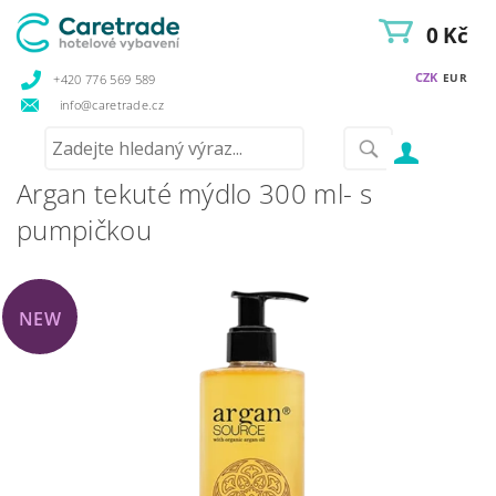
0 Kč
CZK
EUR
+420 776 569 589
info@caretrade.cz
Argan tekuté mýdlo 300 ml- s
pumpičkou
NEW