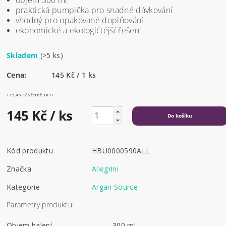
praktická pumpička pro snadné dávkování
vhodný pro opakované doplňování
ekonomické a ekologičtější řešen
í
Skladem
(>5 ks)
Cena:
145 Kč / 1 ks
175,45 Kč včetně DPH
145 Kč
/ ks
Kód produktu
HBU0000590ALL
Značka
Allegrini
Kategorie
Argan Source
Parametry produktu:
Objem balení
300 ml