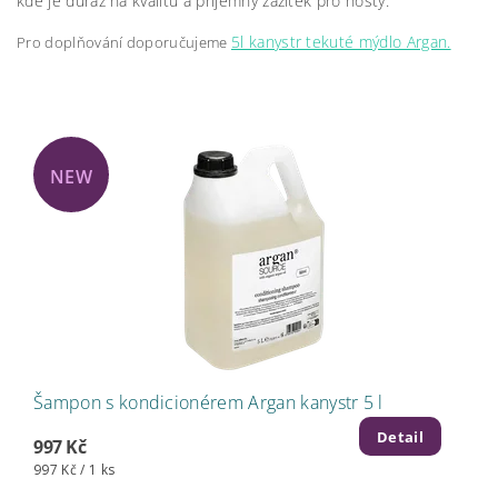
kde je důraz na kvalitu a příjemný zážitek pro hosty.
5l kanystr tekuté mýdlo Argan.
Pro doplňování doporučujeme
NEW
Šampon s kondicionérem Argan kanystr 5 l
Detail
997 Kč
997 Kč / 1 ks